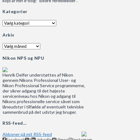
kopi af min e-bog: "Bedre feriebilleder".
Kategorier
Kategorier
Arkiv
Arkiv
Nikon NPS og NPU
Henrik Delfer understøttes af Nikon
gennem Nikons Professional User- og
Nikon Professional Service programmerne,
der sikrer adgang til det højeste
serviceniveau hos Nikon og adgang til
Nikons professionelle service såvel som
låneudstyr i tilfælde af eventuelt tekniske
sammenbrud på det udstyr jeg bruger.
RSS-feed…
Abboner på mit RSS-feed
Facebook
X
LinkedIn
Vimeo
Instagram