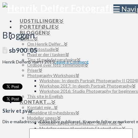
Navi
UDSTILLINGER
PORTEFØLJE
BLOGGEN
Bloggen
OM…
Om Henrik Delfer…
sb900_05
Mit fotostudie
Hvad er der i tasken
Tips til gadefotografering
Henrik Delfer
6. marts 2015
Leave a Comment
Ordbog over foto-terminologi
Priser
Photography Workshops
Workshop: In-depth Portrait Photography II (2024
Workshop 2017: In-depth Portrait Photography
Workshop 2016: Studio Photography for beginners
This site in English
KONTAKT…
Kontakt mig…
Skriv et svar
Tilmelding til nyhedsbrev
Modeller søges
Din e-mailadresse vil ikke blive publiceret.
Krævede felter er markeret
Modeller søges til projektet: ˈSgœnˌheðˀ
Modeller søges til projektet: Et strejf af lys
Modeller søges til projektet: Moved