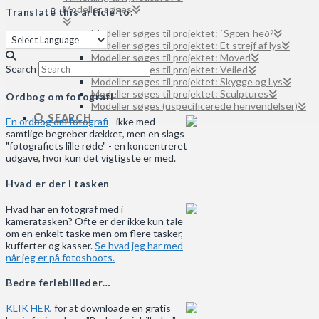
Modeller søges
Translate this article to:
Modeller søges til projektet: ˈSgœnˌheðˀ
Modeller søges til projektet: Et strejf af lys
Modeller søges til projektet: Moved
Search
Modeller søges til projektet: Veiled
Modeller søges til projektet: Skygge og Lys
Modeller søges til projektet: Sculptures
Ordbog om fotografi
Modeller søges (uspecificerede henvendelser)
SEARCH
En ordbog om fotografi
- ikke med
samtlige begreber dækket, men en slags
"fotografiets lille røde" - en koncentreret
udgave, hvor kun det vigtigste er med.
Hvad er der i tasken
Hvad har en fotograf med i
kameratasken? Ofte er der ikke kun tale
om en enkelt taske men om flere tasker,
kufferter og kasser.
Se hvad jeg har med
når jeg er på fotoshoots.
Bedre feriebilleder…
KLIK HER
, for at downloade en gratis