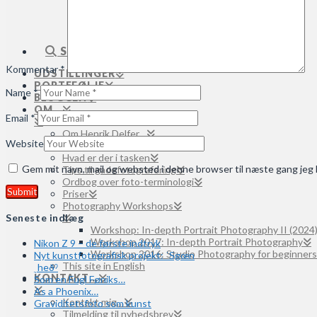
Modeller søges til projektet: Veiled
Modeller søges til projektet: Skygge og Lys
Modeller søges til projektet: Sculptures
Modeller søges (uspecificerede henvendelser)
SEARCH
Kommentar
*
UDSTILLINGER
PORTEFØLJE
Name
*
BLOGGEN
OM…
Email
*
Om Henrik Delfer…
Website
Mit fotostudie
Hvad er der i tasken
Gem mit navn, mail og websted i denne browser til næste gang je
Tips til gadefotografering
Ordbog over foto-terminologi
Priser
Photography Workshops
Seneste indlæg
Workshop: In-depth Portrait Photography II (2024
Workshop 2017: In-depth Portrait Photography
Nikon Z 9 – de første indtryk
Workshop 2016: Studio Photography for beginners
Nyt kunstfotografisk projekt: ˈSgœn
This site in English
ˌheðˀ
KONTAKT…
Som en Fugl Føniks…
As a Phoenix…
Kontakt mig…
Graviditetsfoto som kunst
Tilmelding til nyhedsbrev