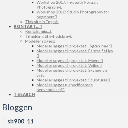
Workshop 2017: In-depth Portrait
Photography
Workshop 2016: Studio Photography for
beginners
This site in English
KONTAKT…
Kontakt mig…
Tilmelding til nyhedsbrev
Modeller søges
Modeller søges til projektet: ˈSgœnˌheðˀ
Modeller søges til projektet: Et strejf af lys
Modeller søges til projektet: Moved
Modeller søges til projektet: Veiled
Modeller søges til projektet: Skygge og
Lys
Modeller søges til projektet: Sculptures
Modeller søges (uspecificerede
henvendelser)
SEARCH
Bloggen
sb900_11