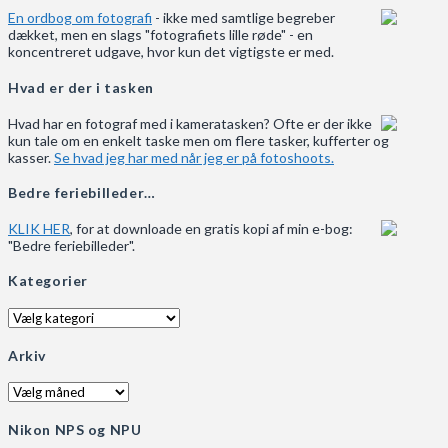
En ordbog om fotografi
- ikke med samtlige begreber
dækket, men en slags "fotografiets lille røde" - en
koncentreret udgave, hvor kun det vigtigste er med.
Hvad er der i tasken
Hvad har en fotograf med i kameratasken? Ofte er der ikke
kun tale om en enkelt taske men om flere tasker, kufferter og
kasser.
Se hvad jeg har med når jeg er på fotoshoots.
Bedre feriebilleder…
KLIK HER
, for at downloade en gratis kopi af min e-bog:
"Bedre feriebilleder".
Kategorier
Kategorier
Arkiv
Arkiv
Nikon NPS og NPU