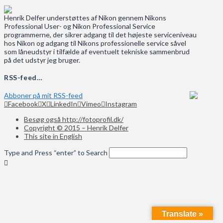
Henrik Delfer understøttes af Nikon gennem Nikons
Professional User- og Nikon Professional Service
programmerne, der sikrer adgang til det højeste serviceniveau
hos Nikon og adgang til Nikons professionelle service såvel
som låneudstyr i tilfælde af eventuelt tekniske sammenbrud
på det udstyr jeg bruger.
RSS-feed…
Abboner på mit RSS-feed
Facebook
X
LinkedIn
Vimeo
Instagram
Besøg også http://fotoprofil.dk/
Copyright © 2015 – Henrik Delfer
This site in English
Type and Press “enter” to Search
Translate »