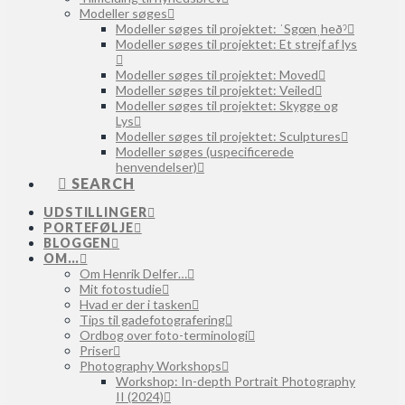
Modeller søges
Modeller søges til projektet: ˈSgœnˌheðˀ
Modeller søges til projektet: Et strejf af lys
Modeller søges til projektet: Moved
Modeller søges til projektet: Veiled
Modeller søges til projektet: Skygge og
Lys
Modeller søges til projektet: Sculptures
Modeller søges (uspecificerede
henvendelser)
SEARCH
UDSTILLINGER
PORTEFØLJE
BLOGGEN
OM…
Om Henrik Delfer…
Mit fotostudie
Hvad er der i tasken
Tips til gadefotografering
Ordbog over foto-terminologi
Priser
Photography Workshops
Workshop: In-depth Portrait Photography
II (2024)