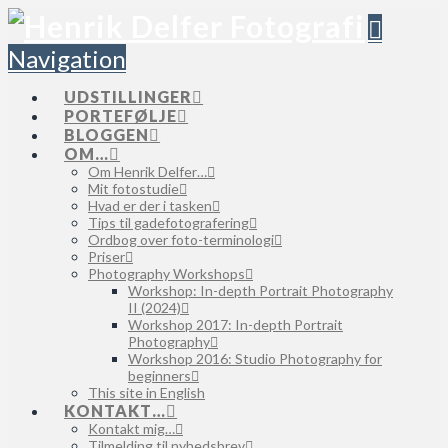
Navigation
UDSTILLINGER
PORTEFØLJE
BLOGGEN
OM…
Om Henrik Delfer…
Mit fotostudie
Hvad er der i tasken
Tips til gadefotografering
Ordbog over foto-terminologi
Priser
Photography Workshops
Workshop: In-depth Portrait Photography
II (2024)
Workshop 2017: In-depth Portrait
Photography
Workshop 2016: Studio Photography for
beginners
This site in English
KONTAKT…
Kontakt mig…
Tilmelding til nyhedsbrev