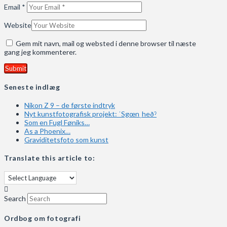
Email
*
Website
Gem mit navn, mail og websted i denne browser til næste
gang jeg kommenterer.
Seneste indlæg
Nikon Z 9 – de første indtryk
Nyt kunstfotografisk projekt: ˈSgœnˌheðˀ
Som en Fugl Føniks…
As a Phoenix…
Graviditetsfoto som kunst
Translate this article to:
Search
Ordbog om fotografi