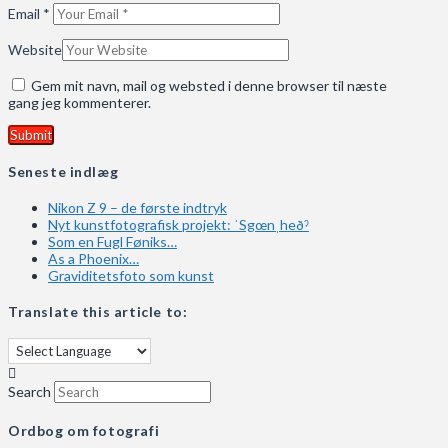
Email
*
Website
Gem mit navn, mail og websted i denne browser til næste
gang jeg kommenterer.
Seneste indlæg
Nikon Z 9 – de første indtryk
Nyt kunstfotografisk projekt: ˈSgœnˌheðˀ
Som en Fugl Føniks…
As a Phoenix…
Graviditetsfoto som kunst
Translate this article to:
Search
Ordbog om fotografi