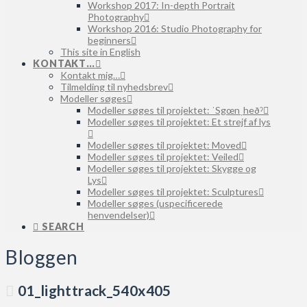
Workshop 2017: In-depth Portrait
Photography
Workshop 2016: Studio Photography for
beginners
This site in English
KONTAKT…
Kontakt mig…
Tilmelding til nyhedsbrev
Modeller søges
Modeller søges til projektet: ˈSgœnˌheðˀ
Modeller søges til projektet: Et strejf af lys
Modeller søges til projektet: Moved
Modeller søges til projektet: Veiled
Modeller søges til projektet: Skygge og
Lys
Modeller søges til projektet: Sculptures
Modeller søges (uspecificerede
henvendelser)
SEARCH
Bloggen
01_lighttrack_540x405