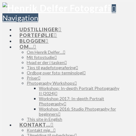
Navigation
UDSTILLINGER
PORTEFØLJE
BLOGGEN
OM…
Om Henrik Delfer…
Mit fotostudie
Hvad er der i tasken
Tips til gadefotografering
Ordbog over foto-terminologi
Priser
Photography Workshops
Workshop: In-depth Portrait Photography
II (2024)
Workshop 2017: In-depth Portrait
Photography
Workshop 2016: Studio Photography for
beginners
This site in English
KONTAKT…
Kontakt mig…
Tilmelding til nyhedsbrev