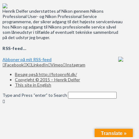
Henrik Delfer understøttes af Nikon gennem Nikons
Professional User- og Nikon Professional Service
programmerne, der sikrer adgang til det højeste serviceniveau
hos Nikon og adgang til Nikons professionelle service såvel
som låneudstyr i tilfælde af eventuelt tekniske sammenbrud
på det udstyr jeg bruger.
RSS-feed…
Abboner på mit RSS-feed
Facebook
X
LinkedIn
Vimeo
Instagram
Besøg også http://fotoprofil.dk/
Copyright © 2015 – Henrik Delfer
This site in English
Type and Press “enter” to Search
Translate »