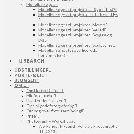
Modeller søges
Modeller søges til projektet: ˈSgœnˌheðˀ
Modeller søges til projektet: Et strejf af lys
Modeller søges til projektet: Moved
Modeller søges til projektet: Veiled
Modeller søges til projektet: Skygge og
Lys
Modeller søges til projektet: Sculptures
Modeller søges (uspecificerede
henvendelser)
SEARCH
UDSTILLINGER
PORTEFØLJE
BLOGGEN
OM…
Om Henrik Delfer…
Mit fotostudie
Hvad er der i tasken
Tips til gadefotografering
Ordbog over foto-terminologi
Priser
Photography Workshops
Workshop: In-depth Portrait Photography
II (2024)