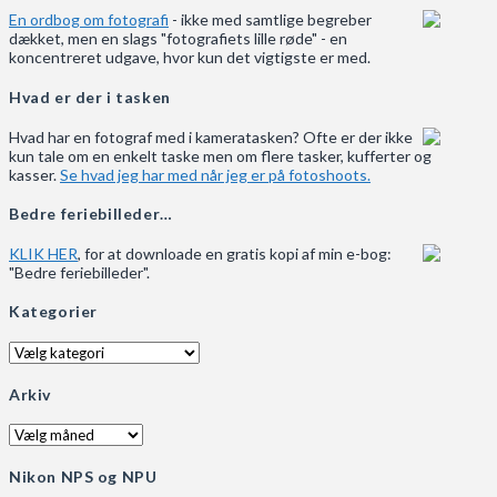
En ordbog om fotografi
- ikke med samtlige begreber
dækket, men en slags "fotografiets lille røde" - en
koncentreret udgave, hvor kun det vigtigste er med.
Hvad er der i tasken
Hvad har en fotograf med i kameratasken? Ofte er der ikke
kun tale om en enkelt taske men om flere tasker, kufferter og
kasser.
Se hvad jeg har med når jeg er på fotoshoots.
Bedre feriebilleder…
KLIK HER
, for at downloade en gratis kopi af min e-bog:
"Bedre feriebilleder".
Kategorier
Kategorier
Arkiv
Arkiv
Nikon NPS og NPU