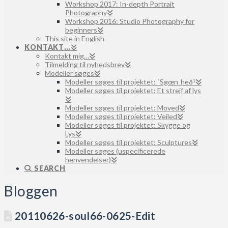
Workshop 2017: In-depth Portrait
Photography
Workshop 2016: Studio Photography for
beginners
This site in English
KONTAKT…
Kontakt mig…
Tilmelding til nyhedsbrev
Modeller søges
Modeller søges til projektet: ˈSgœnˌheðˀ
Modeller søges til projektet: Et strejf af lys
Modeller søges til projektet: Moved
Modeller søges til projektet: Veiled
Modeller søges til projektet: Skygge og
Lys
Modeller søges til projektet: Sculptures
Modeller søges (uspecificerede
henvendelser)
SEARCH
Bloggen
20110626-soul66-0625-Edit