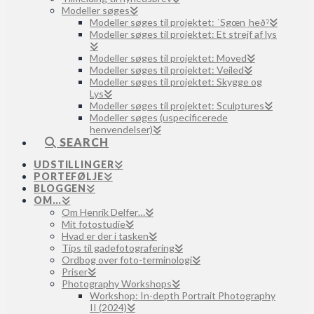
Modeller søges
Modeller søges til projektet: ˈSgœnˌheðˀ
Modeller søges til projektet: Et strejf af lys
Modeller søges til projektet: Moved
Modeller søges til projektet: Veiled
Modeller søges til projektet: Skygge og
Lys
Modeller søges til projektet: Sculptures
Modeller søges (uspecificerede
henvendelser)
SEARCH
UDSTILLINGER
PORTEFØLJE
BLOGGEN
OM…
Om Henrik Delfer…
Mit fotostudie
Hvad er der i tasken
Tips til gadefotografering
Ordbog over foto-terminologi
Priser
Photography Workshops
Workshop: In-depth Portrait Photography
II (2024)