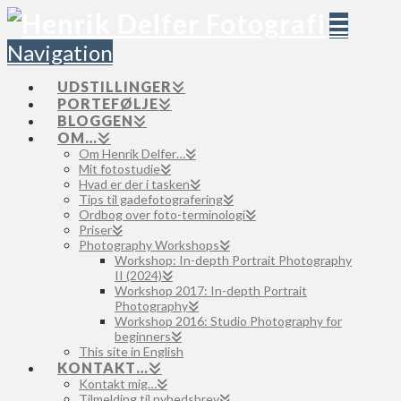
Navigation
UDSTILLINGER
PORTEFØLJE
BLOGGEN
OM…
Om Henrik Delfer…
Mit fotostudie
Hvad er der i tasken
Tips til gadefotografering
Ordbog over foto-terminologi
Priser
Photography Workshops
Workshop: In-depth Portrait Photography
II (2024)
Workshop 2017: In-depth Portrait
Photography
Workshop 2016: Studio Photography for
beginners
This site in English
KONTAKT…
Kontakt mig…
Tilmelding til nyhedsbrev