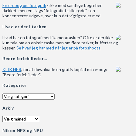
En ordbog om fotografi
- ikke med samtlige begreber
dækket, men en slags "fotografiets lille røde" - en
koncentreret udgave, hvor kun det vigtigste er med.
Hvad er der i tasken
Hvad har en fotograf med i kameratasken? Ofte er der ikke
kun tale om en enkelt taske men om flere tasker, kufferter og
kasser.
Se hvad jeg har med når jeg er på fotoshoots.
Bedre feriebilleder…
KLIK HER
, for at downloade en gratis kopi af min e-bog:
"Bedre feriebilleder".
Kategorier
Kategorier
Arkiv
Arkiv
Nikon NPS og NPU