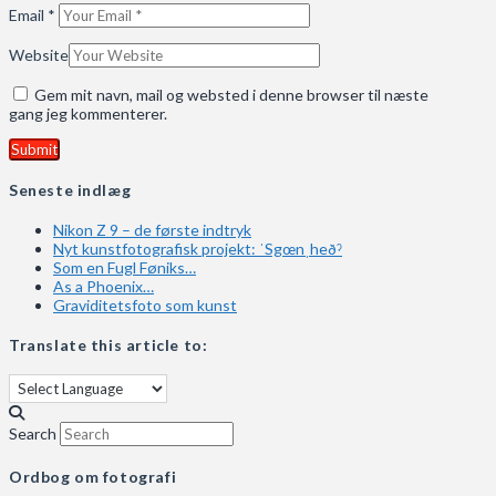
Email
*
Website
Gem mit navn, mail og websted i denne browser til næste
gang jeg kommenterer.
Seneste indlæg
Nikon Z 9 – de første indtryk
Nyt kunstfotografisk projekt: ˈSgœnˌheðˀ
Som en Fugl Føniks…
As a Phoenix…
Graviditetsfoto som kunst
Translate this article to:
Search
Ordbog om fotografi