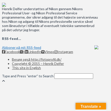
Henrik Delfer understøttes af Nikon gennem Nikons
Professional User- og Nikon Professional Service
programmerne, der sikrer adgang til det højeste serviceniveau
hos Nikon og adgang til Nikons professionelle service såvel
som låneudstyr i tilfælde af eventuelt tekniske sammenbrud
på det udstyr jeg bruger.
RSS-feed…
Abboner på mit RSS-feed
Facebook
X
LinkedIn
Vimeo
Instagram
Besøg også http://fotoprofil.dk/
Copyright © 2015 – Henrik Delfer
This site in English
Type and Press “enter” to Search
Translate »