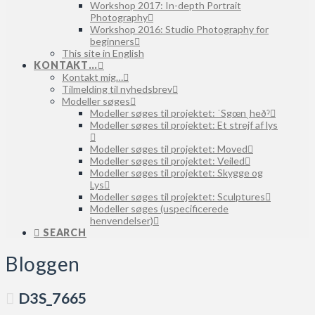
Workshop 2017: In-depth Portrait
Photography
Workshop 2016: Studio Photography for
beginners
This site in English
KONTAKT…
Kontakt mig…
Tilmelding til nyhedsbrev
Modeller søges
Modeller søges til projektet: ˈSgœnˌheðˀ
Modeller søges til projektet: Et strejf af lys
Modeller søges til projektet: Moved
Modeller søges til projektet: Veiled
Modeller søges til projektet: Skygge og
Lys
Modeller søges til projektet: Sculptures
Modeller søges (uspecificerede
henvendelser)
SEARCH
Bloggen
D3S_7665