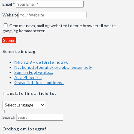
Email
*
Website
Gem mit navn, mail og websted i denne browser til næste
gang jeg kommenterer.
Seneste indlæg
Nikon Z 9 – de første indtryk
Nyt kunstfotografisk projekt: ˈSgœnˌheðˀ
Som en Fugl Føniks…
As a Phoenix…
Graviditetsfoto som kunst
Translate this article to:
Search
Ordbog om fotografi