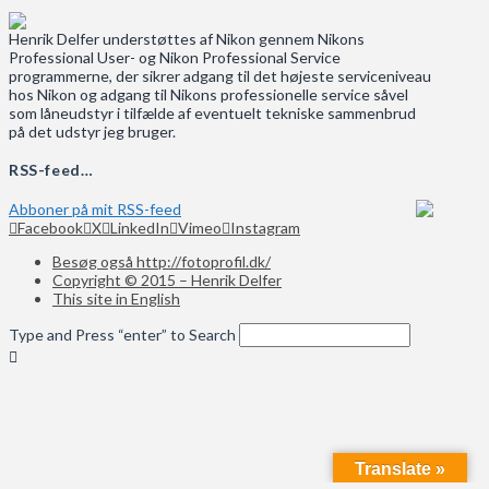
Henrik Delfer understøttes af Nikon gennem Nikons
Professional User- og Nikon Professional Service
programmerne, der sikrer adgang til det højeste serviceniveau
hos Nikon og adgang til Nikons professionelle service såvel
som låneudstyr i tilfælde af eventuelt tekniske sammenbrud
på det udstyr jeg bruger.
RSS-feed…
Abboner på mit RSS-feed
Facebook
X
LinkedIn
Vimeo
Instagram
Besøg også http://fotoprofil.dk/
Copyright © 2015 – Henrik Delfer
This site in English
Type and Press “enter” to Search
Translate »