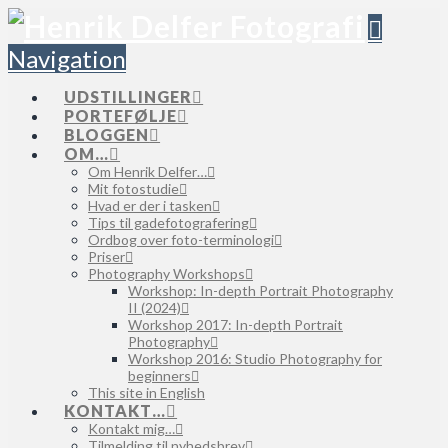
Navigation
UDSTILLINGER
PORTEFØLJE
BLOGGEN
OM…
Om Henrik Delfer…
Mit fotostudie
Hvad er der i tasken
Tips til gadefotografering
Ordbog over foto-terminologi
Priser
Photography Workshops
Workshop: In-depth Portrait Photography
II (2024)
Workshop 2017: In-depth Portrait
Photography
Workshop 2016: Studio Photography for
beginners
This site in English
KONTAKT…
Kontakt mig…
Tilmelding til nyhedsbrev