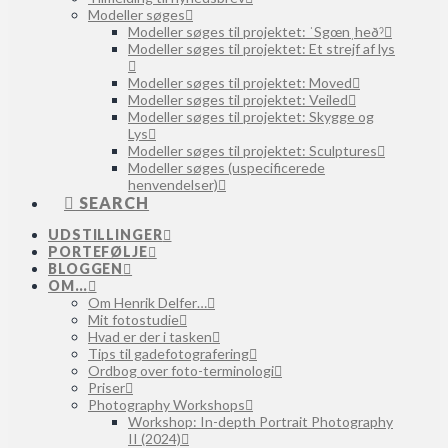
Modeller søges
Modeller søges til projektet: ˈSgœnˌheðˀ
Modeller søges til projektet: Et strejf af lys
Modeller søges til projektet: Moved
Modeller søges til projektet: Veiled
Modeller søges til projektet: Skygge og
Lys
Modeller søges til projektet: Sculptures
Modeller søges (uspecificerede
henvendelser)
SEARCH
UDSTILLINGER
PORTEFØLJE
BLOGGEN
OM…
Om Henrik Delfer…
Mit fotostudie
Hvad er der i tasken
Tips til gadefotografering
Ordbog over foto-terminologi
Priser
Photography Workshops
Workshop: In-depth Portrait Photography
II (2024)