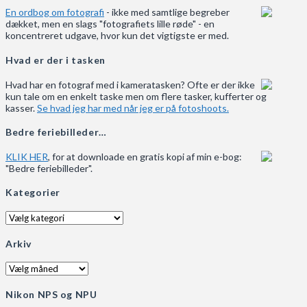
En ordbog om fotografi
- ikke med samtlige begreber
dækket, men en slags "fotografiets lille røde" - en
koncentreret udgave, hvor kun det vigtigste er med.
Hvad er der i tasken
Hvad har en fotograf med i kameratasken? Ofte er der ikke
kun tale om en enkelt taske men om flere tasker, kufferter og
kasser.
Se hvad jeg har med når jeg er på fotoshoots.
Bedre feriebilleder…
KLIK HER
, for at downloade en gratis kopi af min e-bog:
"Bedre feriebilleder".
Kategorier
Kategorier
Arkiv
Arkiv
Nikon NPS og NPU