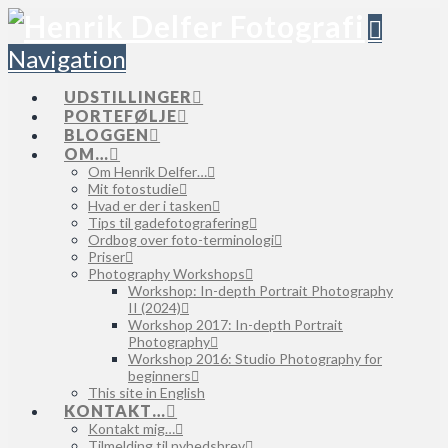
Navigation
UDSTILLINGER
PORTEFØLJE
BLOGGEN
OM…
Om Henrik Delfer…
Mit fotostudie
Hvad er der i tasken
Tips til gadefotografering
Ordbog over foto-terminologi
Priser
Photography Workshops
Workshop: In-depth Portrait Photography
II (2024)
Workshop 2017: In-depth Portrait
Photography
Workshop 2016: Studio Photography for
beginners
This site in English
KONTAKT…
Kontakt mig…
Tilmelding til nyhedsbrev