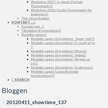
Workshop 2017: In-depth Portrait
Photography
Workshop 2016: Studio Photography for
beginners
This site in English
KONTAKT…
Kontakt mig…
Tilmelding til nyhedsbrev
Modeller søges
Modeller søges til projektet: ˈSgœnˌheðˀ
Modeller søges til projektet: Et strejf af lys
Modeller søges til projektet: Moved
Modeller søges til projektet: Veiled
Modeller søges til projektet: Skygge og
Lys
Modeller søges til projektet: Sculptures
Modeller søges (uspecificerede
henvendelser)
SEARCH
Bloggen
20120411_showtime_137