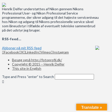
Henrik Delfer understøttes af Nikon gennem Nikons
Professional User- og Nikon Professional Service
programmerne, der sikrer adgang til det højeste serviceniveau
hos Nikon og adgang til Nikons professionelle service såvel
som låneudstyr i tilfælde af eventuelt tekniske sammenbrud
på det udstyr jeg bruger.
RSS-feed…
Abboner på mit RSS-feed
Facebook
X
LinkedIn
Vimeo
Instagram
Besøg også http://fotoprofil.dk/
Copyright © 2015 – Henrik Delfer
This site in English
Type and Press “enter” to Search
Translate »