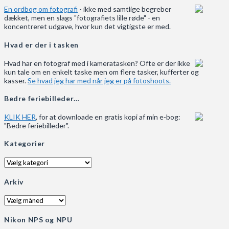
En ordbog om fotografi
- ikke med samtlige begreber
dækket, men en slags "fotografiets lille røde" - en
koncentreret udgave, hvor kun det vigtigste er med.
Hvad er der i tasken
Hvad har en fotograf med i kameratasken? Ofte er der ikke
kun tale om en enkelt taske men om flere tasker, kufferter og
kasser.
Se hvad jeg har med når jeg er på fotoshoots.
Bedre feriebilleder…
KLIK HER
, for at downloade en gratis kopi af min e-bog:
"Bedre feriebilleder".
Kategorier
Kategorier
Arkiv
Arkiv
Nikon NPS og NPU