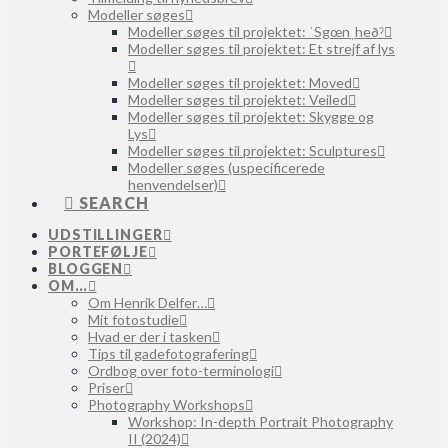
Modeller søges
Modeller søges til projektet: ˈSgœnˌheðˀ
Modeller søges til projektet: Et strejf af lys
Modeller søges til projektet: Moved
Modeller søges til projektet: Veiled
Modeller søges til projektet: Skygge og
Lys
Modeller søges til projektet: Sculptures
Modeller søges (uspecificerede
henvendelser)
SEARCH
UDSTILLINGER
PORTEFØLJE
BLOGGEN
OM…
Om Henrik Delfer…
Mit fotostudie
Hvad er der i tasken
Tips til gadefotografering
Ordbog over foto-terminologi
Priser
Photography Workshops
Workshop: In-depth Portrait Photography
II (2024)