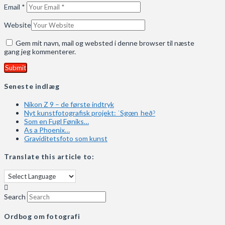
Email
*
Website
Gem mit navn, mail og websted i denne browser til næste
gang jeg kommenterer.
Seneste indlæg
Nikon Z 9 – de første indtryk
Nyt kunstfotografisk projekt: ˈSgœnˌheðˀ
Som en Fugl Føniks…
As a Phoenix…
Graviditetsfoto som kunst
Translate this article to:
Search
Ordbog om fotografi