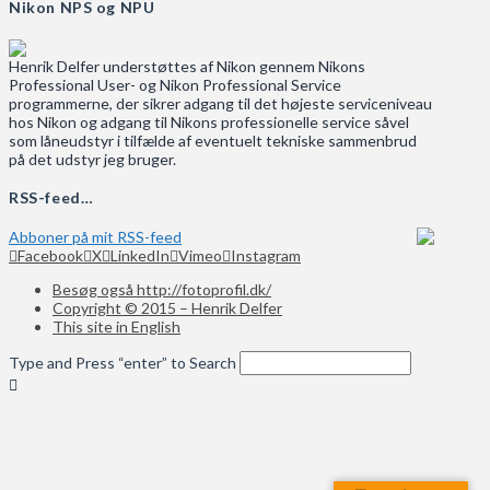
Nikon NPS og NPU
Henrik Delfer understøttes af Nikon gennem Nikons
Professional User- og Nikon Professional Service
programmerne, der sikrer adgang til det højeste serviceniveau
hos Nikon og adgang til Nikons professionelle service såvel
som låneudstyr i tilfælde af eventuelt tekniske sammenbrud
på det udstyr jeg bruger.
RSS-feed…
Abboner på mit RSS-feed
Facebook
X
LinkedIn
Vimeo
Instagram
Besøg også http://fotoprofil.dk/
Copyright © 2015 – Henrik Delfer
This site in English
Type and Press “enter” to Search