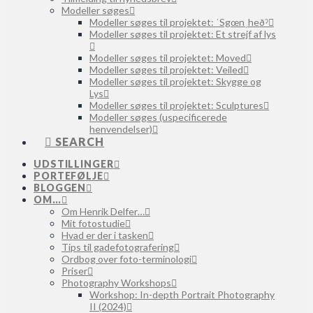
Modeller søges
Modeller søges til projektet: ˈSgœnˌheðˀ
Modeller søges til projektet: Et strejf af lys
Modeller søges til projektet: Moved
Modeller søges til projektet: Veiled
Modeller søges til projektet: Skygge og
Lys
Modeller søges til projektet: Sculptures
Modeller søges (uspecificerede
henvendelser)
SEARCH
UDSTILLINGER
PORTEFØLJE
BLOGGEN
OM…
Om Henrik Delfer…
Mit fotostudie
Hvad er der i tasken
Tips til gadefotografering
Ordbog over foto-terminologi
Priser
Photography Workshops
Workshop: In-depth Portrait Photography
II (2024)