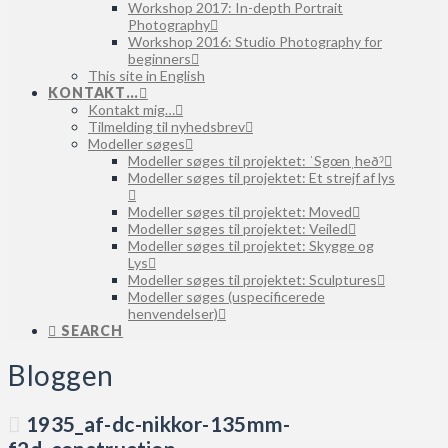
Workshop 2017: In-depth Portrait
Photography
Workshop 2016: Studio Photography for
beginners
This site in English
KONTAKT…
Kontakt mig…
Tilmelding til nyhedsbrev
Modeller søges
Modeller søges til projektet: ˈSgœnˌheðˀ
Modeller søges til projektet: Et strejf af lys
Modeller søges til projektet: Moved
Modeller søges til projektet: Veiled
Modeller søges til projektet: Skygge og
Lys
Modeller søges til projektet: Sculptures
Modeller søges (uspecificerede
henvendelser)
SEARCH
Bloggen
1935_af-dc-nikkor-135mm-