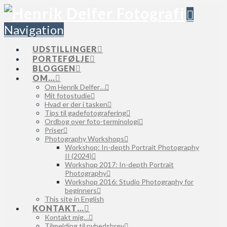
Navigation
UDSTILLINGER
PORTEFØLJE
BLOGGEN
OM…
Om Henrik Delfer…
Mit fotostudie
Hvad er der i tasken
Tips til gadefotografering
Ordbog over foto-terminologi
Priser
Photography Workshops
Workshop: In-depth Portrait Photography
II (2024)
Workshop 2017: In-depth Portrait
Photography
Workshop 2016: Studio Photography for
beginners
This site in English
KONTAKT…
Kontakt mig…
Tilmelding til nyhedsbrev