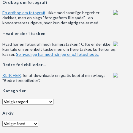
Ordbog om fotografi
En ordbog om fotografi
- ikke med samtlige begreber
dækket, men en slags "fotografiets lille røde" - en
koncentreret udgave, hvor kun det vigtigste er med.
Hvad er der i tasken
Hvad har en fotograf med i kameratasken? Ofte er der ikke
kun tale om en enkelt taske men om flere tasker, kufferter og
kasser.
Se hvad jeg har med når jeg er på fotoshoots.
Bedre feriebilleder…
KLIK HER
, for at downloade en gratis kopi af min e-bog:
"Bedre feriebilleder".
Kategorier
Kategorier
Arkiv
Arkiv