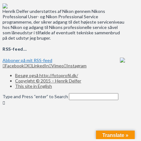
Henrik Delfer understøttes af Nikon gennem Nikons
Professional User- og Nikon Professional Service
programmerne, der sikrer adgang til det højeste serviceniveau
hos Nikon og adgang til Nikons professionelle service såvel
som låneudstyr i tilfælde af eventuelt tekniske sammenbrud
på det udstyr jeg bruger.
RSS-feed…
Abboner på mit RSS-feed
Facebook
X
LinkedIn
Vimeo
Instagram
Besøg også http://fotoprofil.dk/
Copyright © 2015 – Henrik Delfer
This site in English
Type and Press “enter” to Search
Translate »