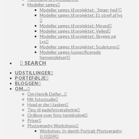
Modeller søges
Modeller søges til projektet: ˈSgœnˌheðˀ
Modeller søges til projektet: Et strejf af lys
Modeller søges til projektet: Moved
Modeller søges til projektet: Veiled
Modeller søges til projektet: Skygge og
Lys
Modeller søges til projektet: Sculptures
Modeller søges (uspecificerede
henvendelser)
SEARCH
UDSTILLINGER
PORTEFØLJE
BLOGGEN
OM…
Om Henrik Delfer…
Mit fotostudie
Hvad er der i tasken
Tips til gadefotografering
Ordbog over foto-terminologi
Priser
Photography Workshops
Workshop: In-depth Portrait Photography
II (2024)