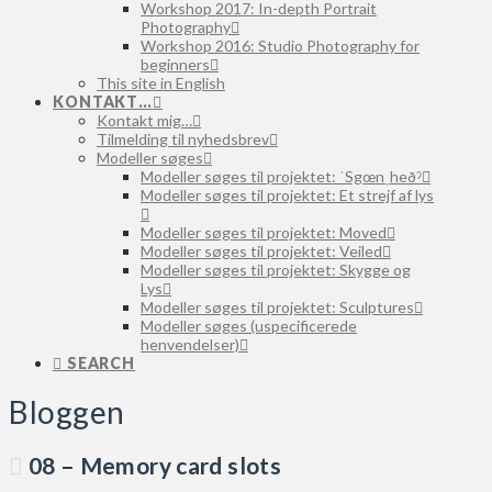
Workshop 2017: In-depth Portrait
Photography
Workshop 2016: Studio Photography for
beginners
This site in English
KONTAKT…
Kontakt mig…
Tilmelding til nyhedsbrev
Modeller søges
Modeller søges til projektet: ˈSgœnˌheðˀ
Modeller søges til projektet: Et strejf af lys
Modeller søges til projektet: Moved
Modeller søges til projektet: Veiled
Modeller søges til projektet: Skygge og
Lys
Modeller søges til projektet: Sculptures
Modeller søges (uspecificerede
henvendelser)
SEARCH
Bloggen
08 – Memory card slots