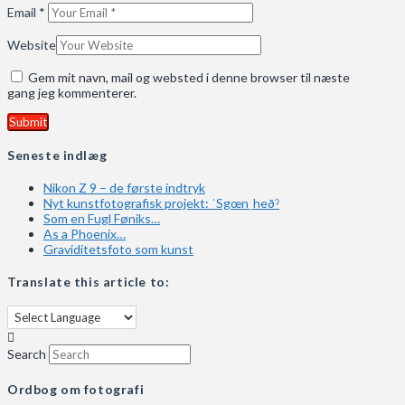
Email
*
Website
Gem mit navn, mail og websted i denne browser til næste
gang jeg kommenterer.
Seneste indlæg
Nikon Z 9 – de første indtryk
Nyt kunstfotografisk projekt: ˈSgœnˌheðˀ
Som en Fugl Føniks…
As a Phoenix…
Graviditetsfoto som kunst
Translate this article to:
Search
Ordbog om fotografi