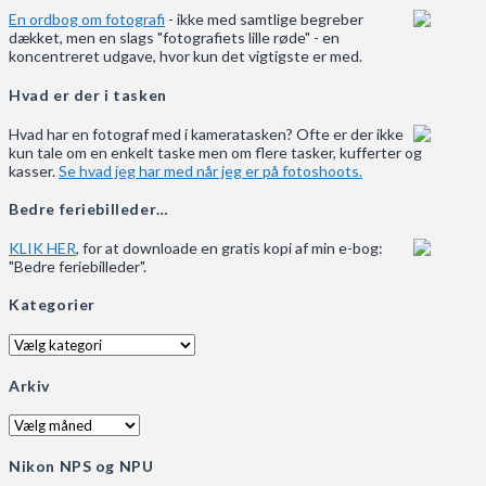
En ordbog om fotografi
- ikke med samtlige begreber
dækket, men en slags "fotografiets lille røde" - en
koncentreret udgave, hvor kun det vigtigste er med.
Hvad er der i tasken
Hvad har en fotograf med i kameratasken? Ofte er der ikke
kun tale om en enkelt taske men om flere tasker, kufferter og
kasser.
Se hvad jeg har med når jeg er på fotoshoots.
Bedre feriebilleder…
KLIK HER
, for at downloade en gratis kopi af min e-bog:
"Bedre feriebilleder".
Kategorier
Kategorier
Arkiv
Arkiv
Nikon NPS og NPU