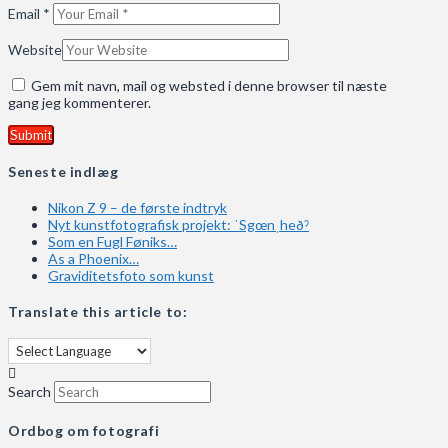
Email
*
Website
Gem mit navn, mail og websted i denne browser til næste
gang jeg kommenterer.
Seneste indlæg
Nikon Z 9 – de første indtryk
Nyt kunstfotografisk projekt: ˈSgœnˌheðˀ
Som en Fugl Føniks…
As a Phoenix…
Graviditetsfoto som kunst
Translate this article to:
Search
Ordbog om fotografi