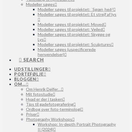
Modeller søges
Modeller søges til projektet: ˈSgœnˌheðˀ
Modeller søges til projektet: Et strejf af lys
Modeller søges til projektet: Moved
Modeller søges til projektet: Veiled
Modeller søges til projektet: Skygge og
Lys
Modeller søges til projektet: Sculptures
Modeller søges (uspecificerede
henvendelser)
SEARCH
UDSTILLINGER
PORTEFØLJE
BLOGGEN
OM…
Om Henrik Delfer…
Mit fotostudie
Hvad er der i tasken
Tips til gadefotografering
Ordbog over foto-terminologi
Priser
Photography Workshops
Workshop: In-depth Portrait Photography
II (2024)