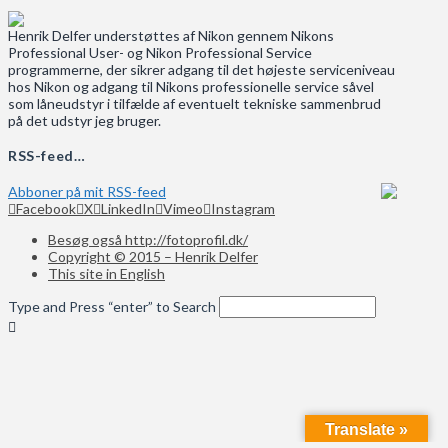
Henrik Delfer understøttes af Nikon gennem Nikons
Professional User- og Nikon Professional Service
programmerne, der sikrer adgang til det højeste serviceniveau
hos Nikon og adgang til Nikons professionelle service såvel
som låneudstyr i tilfælde af eventuelt tekniske sammenbrud
på det udstyr jeg bruger.
RSS-feed…
Abboner på mit RSS-feed
Facebook
X
LinkedIn
Vimeo
Instagram
Besøg også http://fotoprofil.dk/
Copyright © 2015 – Henrik Delfer
This site in English
Type and Press “enter” to Search
Translate »