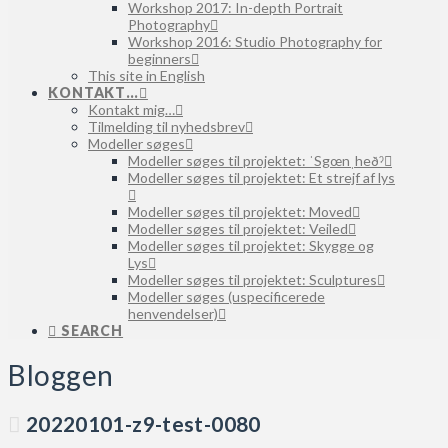
Workshop 2017: In-depth Portrait
Photography
Workshop 2016: Studio Photography for
beginners
This site in English
KONTAKT…
Kontakt mig…
Tilmelding til nyhedsbrev
Modeller søges
Modeller søges til projektet: ˈSgœnˌheðˀ
Modeller søges til projektet: Et strejf af lys
Modeller søges til projektet: Moved
Modeller søges til projektet: Veiled
Modeller søges til projektet: Skygge og
Lys
Modeller søges til projektet: Sculptures
Modeller søges (uspecificerede
henvendelser)
SEARCH
Bloggen
20220101-z9-test-0080