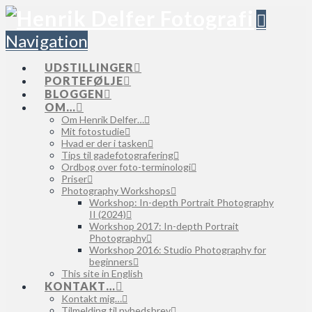
Navigation
UDSTILLINGER
PORTEFØLJE
BLOGGEN
OM…
Om Henrik Delfer…
Mit fotostudie
Hvad er der i tasken
Tips til gadefotografering
Ordbog over foto-terminologi
Priser
Photography Workshops
Workshop: In-depth Portrait Photography
II (2024)
Workshop 2017: In-depth Portrait
Photography
Workshop 2016: Studio Photography for
beginners
This site in English
KONTAKT…
Kontakt mig…
Tilmelding til nyhedsbrev