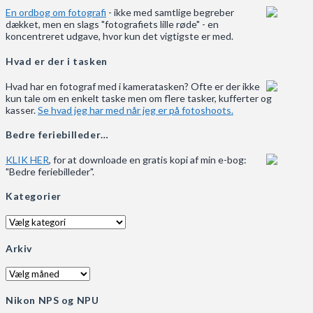
En ordbog om fotografi
- ikke med samtlige begreber
dækket, men en slags "fotografiets lille røde" - en
koncentreret udgave, hvor kun det vigtigste er med.
Hvad er der i tasken
Hvad har en fotograf med i kameratasken? Ofte er der ikke
kun tale om en enkelt taske men om flere tasker, kufferter og
kasser.
Se hvad jeg har med når jeg er på fotoshoots.
Bedre feriebilleder…
KLIK HER
, for at downloade en gratis kopi af min e-bog:
"Bedre feriebilleder".
Kategorier
Kategorier
Arkiv
Arkiv
Nikon NPS og NPU