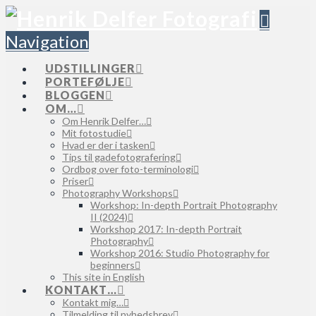
Navigation
UDSTILLINGER
PORTEFØLJE
BLOGGEN
OM…
Om Henrik Delfer…
Mit fotostudie
Hvad er der i tasken
Tips til gadefotografering
Ordbog over foto-terminologi
Priser
Photography Workshops
Workshop: In-depth Portrait Photography
II (2024)
Workshop 2017: In-depth Portrait
Photography
Workshop 2016: Studio Photography for
beginners
This site in English
KONTAKT…
Kontakt mig…
Tilmelding til nyhedsbrev