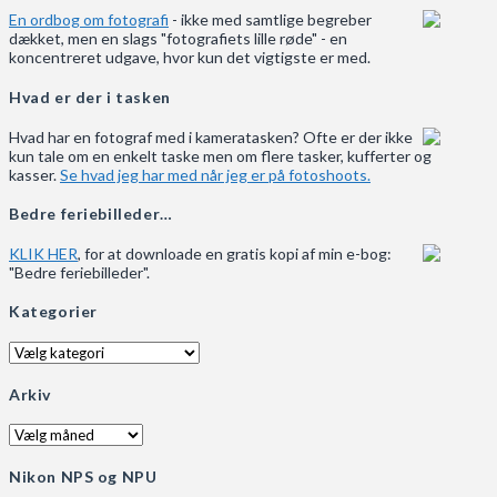
En ordbog om fotografi
- ikke med samtlige begreber
dækket, men en slags "fotografiets lille røde" - en
koncentreret udgave, hvor kun det vigtigste er med.
Hvad er der i tasken
Hvad har en fotograf med i kameratasken? Ofte er der ikke
kun tale om en enkelt taske men om flere tasker, kufferter og
kasser.
Se hvad jeg har med når jeg er på fotoshoots.
Bedre feriebilleder…
KLIK HER
, for at downloade en gratis kopi af min e-bog:
"Bedre feriebilleder".
Kategorier
Kategorier
Arkiv
Arkiv
Nikon NPS og NPU