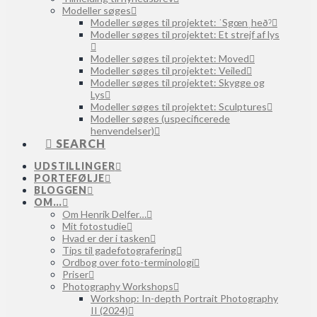
Modeller søges
Modeller søges til projektet: ˈSgœnˌheðˀ
Modeller søges til projektet: Et strejf af lys
Modeller søges til projektet: Moved
Modeller søges til projektet: Veiled
Modeller søges til projektet: Skygge og
Lys
Modeller søges til projektet: Sculptures
Modeller søges (uspecificerede
henvendelser)
SEARCH
UDSTILLINGER
PORTEFØLJE
BLOGGEN
OM…
Om Henrik Delfer…
Mit fotostudie
Hvad er der i tasken
Tips til gadefotografering
Ordbog over foto-terminologi
Priser
Photography Workshops
Workshop: In-depth Portrait Photography
II (2024)