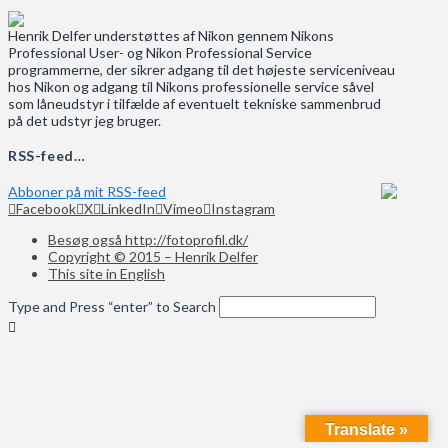
Henrik Delfer understøttes af Nikon gennem Nikons
Professional User- og Nikon Professional Service
programmerne, der sikrer adgang til det højeste serviceniveau
hos Nikon og adgang til Nikons professionelle service såvel
som låneudstyr i tilfælde af eventuelt tekniske sammenbrud
på det udstyr jeg bruger.
RSS-feed…
Abboner på mit RSS-feed
Facebook
X
LinkedIn
Vimeo
Instagram
Besøg også http://fotoprofil.dk/
Copyright © 2015 – Henrik Delfer
This site in English
Type and Press “enter” to Search
Translate »