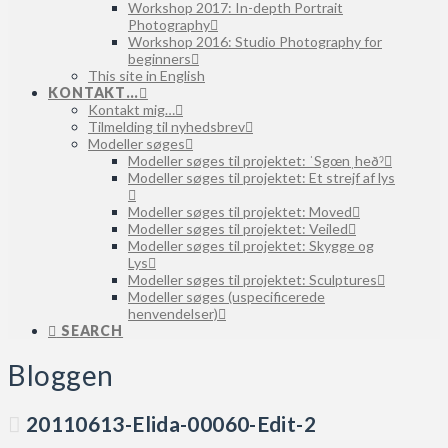
Workshop 2017: In-depth Portrait
Photography
Workshop 2016: Studio Photography for
beginners
This site in English
KONTAKT…
Kontakt mig…
Tilmelding til nyhedsbrev
Modeller søges
Modeller søges til projektet: ˈSgœnˌheðˀ
Modeller søges til projektet: Et strejf af lys
Modeller søges til projektet: Moved
Modeller søges til projektet: Veiled
Modeller søges til projektet: Skygge og
Lys
Modeller søges til projektet: Sculptures
Modeller søges (uspecificerede
henvendelser)
SEARCH
Bloggen
20110613-Elida-00060-Edit-2