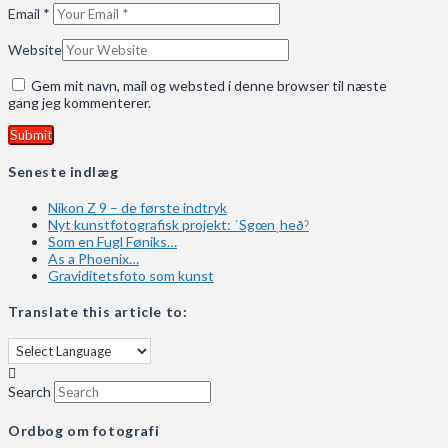
Email
*
Website
Gem mit navn, mail og websted i denne browser til næste
gang jeg kommenterer.
Seneste indlæg
Nikon Z 9 – de første indtryk
Nyt kunstfotografisk projekt: ˈSgœnˌheðˀ
Som en Fugl Føniks…
As a Phoenix…
Graviditetsfoto som kunst
Translate this article to:
Search
Ordbog om fotografi