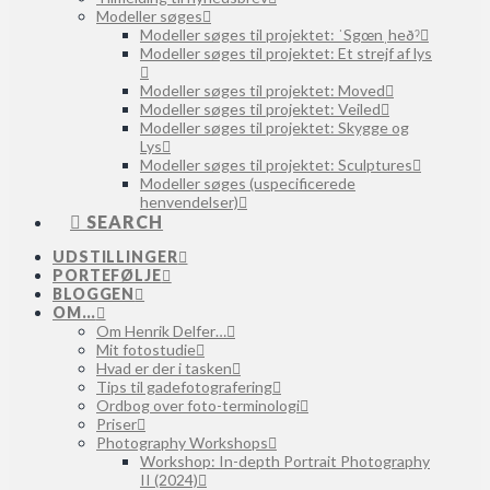
Modeller søges
Modeller søges til projektet: ˈSgœnˌheðˀ
Modeller søges til projektet: Et strejf af lys
Modeller søges til projektet: Moved
Modeller søges til projektet: Veiled
Modeller søges til projektet: Skygge og
Lys
Modeller søges til projektet: Sculptures
Modeller søges (uspecificerede
henvendelser)
SEARCH
UDSTILLINGER
PORTEFØLJE
BLOGGEN
OM…
Om Henrik Delfer…
Mit fotostudie
Hvad er der i tasken
Tips til gadefotografering
Ordbog over foto-terminologi
Priser
Photography Workshops
Workshop: In-depth Portrait Photography
II (2024)