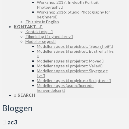
Workshop 2017: In-depth Portrait
Photography
Workshop 2016: Studio Photography for
beginners
This site in English
KONTAKT…
Kontakt mig…
Tilmelding til nyhedsbrev
Modeller søges
Modeller søges til projektet: ˈSgœnˌheðˀ
Modeller søges til projektet: Et strejf af lys
Modeller søges til projektet: Moved
Modeller søges til projektet: Veiled
Modeller søges til projektet: Skygge og
Lys
Modeller søges til projektet: Sculptures
Modeller søges (uspecificerede
henvendelser)
SEARCH
Bloggen
ac3