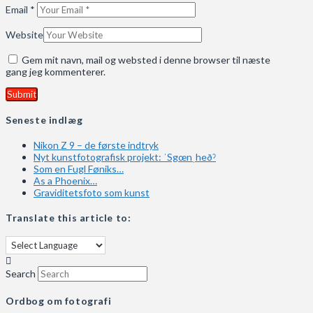
Email
*
Website
Gem mit navn, mail og websted i denne browser til næste
gang jeg kommenterer.
Seneste indlæg
Nikon Z 9 – de første indtryk
Nyt kunstfotografisk projekt: ˈSgœnˌheðˀ
Som en Fugl Føniks…
As a Phoenix…
Graviditetsfoto som kunst
Translate this article to:
Search
Ordbog om fotografi