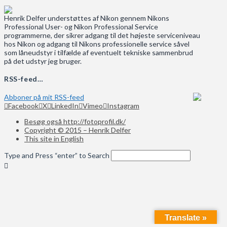
Henrik Delfer understøttes af Nikon gennem Nikons
Professional User- og Nikon Professional Service
programmerne, der sikrer adgang til det højeste serviceniveau
hos Nikon og adgang til Nikons professionelle service såvel
som låneudstyr i tilfælde af eventuelt tekniske sammenbrud
på det udstyr jeg bruger.
RSS-feed…
Abboner på mit RSS-feed
Facebook
X
LinkedIn
Vimeo
Instagram
Besøg også http://fotoprofil.dk/
Copyright © 2015 – Henrik Delfer
This site in English
Type and Press “enter” to Search
Translate »