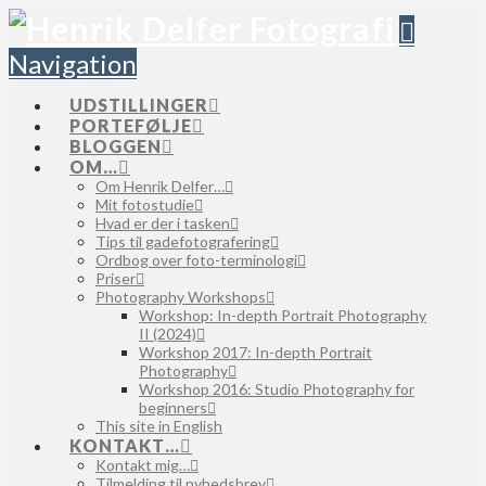
Navigation
UDSTILLINGER
PORTEFØLJE
BLOGGEN
OM…
Om Henrik Delfer…
Mit fotostudie
Hvad er der i tasken
Tips til gadefotografering
Ordbog over foto-terminologi
Priser
Photography Workshops
Workshop: In-depth Portrait Photography
II (2024)
Workshop 2017: In-depth Portrait
Photography
Workshop 2016: Studio Photography for
beginners
This site in English
KONTAKT…
Kontakt mig…
Tilmelding til nyhedsbrev