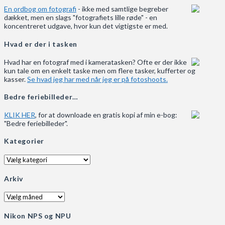
En ordbog om fotografi
- ikke med samtlige begreber
dækket, men en slags "fotografiets lille røde" - en
koncentreret udgave, hvor kun det vigtigste er med.
Hvad er der i tasken
Hvad har en fotograf med i kameratasken? Ofte er der ikke
kun tale om en enkelt taske men om flere tasker, kufferter og
kasser.
Se hvad jeg har med når jeg er på fotoshoots.
Bedre feriebilleder…
KLIK HER
, for at downloade en gratis kopi af min e-bog:
"Bedre feriebilleder".
Kategorier
Kategorier
Arkiv
Arkiv
Nikon NPS og NPU