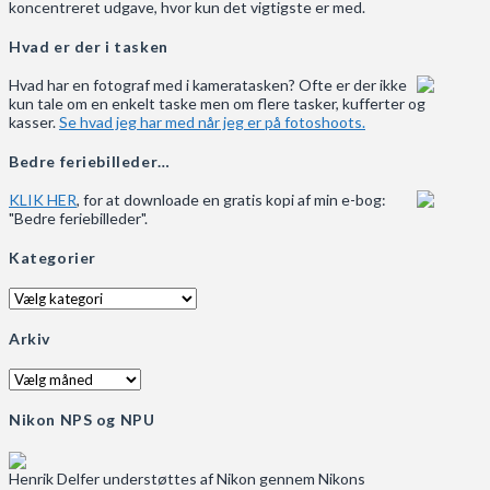
koncentreret udgave, hvor kun det vigtigste er med.
Hvad er der i tasken
Hvad har en fotograf med i kameratasken? Ofte er der ikke
kun tale om en enkelt taske men om flere tasker, kufferter og
kasser.
Se hvad jeg har med når jeg er på fotoshoots.
Bedre feriebilleder…
KLIK HER
, for at downloade en gratis kopi af min e-bog:
"Bedre feriebilleder".
Kategorier
Kategorier
Arkiv
Arkiv
Nikon NPS og NPU
Henrik Delfer understøttes af Nikon gennem Nikons