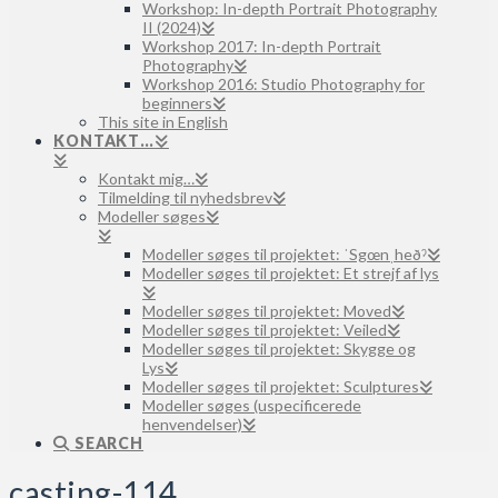
Workshop: In-depth Portrait Photography
II (2024)
Workshop 2017: In-depth Portrait
Photography
Workshop 2016: Studio Photography for
beginners
This site in English
KONTAKT…
Kontakt mig…
Tilmelding til nyhedsbrev
Modeller søges
Modeller søges til projektet: ˈSgœnˌheðˀ
Modeller søges til projektet: Et strejf af lys
Modeller søges til projektet: Moved
Modeller søges til projektet: Veiled
Modeller søges til projektet: Skygge og
Lys
Modeller søges til projektet: Sculptures
Modeller søges (uspecificerede
henvendelser)
SEARCH
casting-114