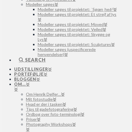
Modeller søges
Modeller søges til projektet: ˈSgœnˌheðˀ
Modeller søges til projektet: Et strejf af lys
Modeller søges til projektet: Moved
Modeller søges til projektet: Veiled
Modeller søges til projektet: Skygge og
Lys
Modeller søges til projektet: Sculptures
Modeller søges (uspecificerede
henvendelser)
SEARCH
UDSTILLINGER
PORTEFØLJE
BLOGGEN
OM…
Om Henrik Delfer…
Mit fotostudie
Hvad er der i tasken
Tips til gadefotografering
Ordbog over foto-terminologi
Priser
Photography Workshops