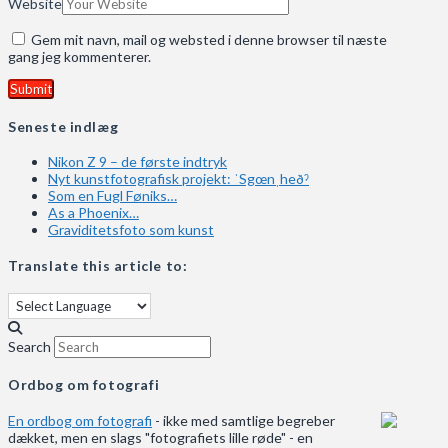
Website
Gem mit navn, mail og websted i denne browser til næste
gang jeg kommenterer.
Seneste indlæg
Nikon Z 9 – de første indtryk
Nyt kunstfotografisk projekt: ˈSgœnˌheðˀ
Som en Fugl Føniks…
As a Phoenix…
Graviditetsfoto som kunst
Translate this article to:
Search
Ordbog om fotografi
En ordbog om fotografi
- ikke med samtlige begreber
dækket, men en slags "fotografiets lille røde" - en