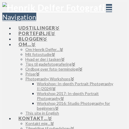
Navigation
UDSTILLINGER
PORTEFØLJE
BLOGGEN
OM…
Om Henrik Delfer…
Mit fotostudie
Hvad er der i tasken
Tips til gadefotografering
Ordbog over foto-terminologi
Priser
Photography Workshops
Workshop: In-depth Portrait Photography
II (2024)
Workshop 2017: In-depth Portrait
Photography
Workshop 2016: Studio Photography for
beginners
This site in English
KONTAKT…
Kontakt mig…
Tilmelding til nyhedsbrev