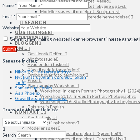
Modeller søges til projektet: Veiled
Name
*
Modeller søges til projektet: Skygge og Lys
Modeller søges til projektet: Sculptures
Email
*
Modeller søges (uspecificerede henvendelser)
SEARCH
Website
UDSTILLINGER
PORTEFØLJE
Gem mit navn, mail og websted i denne browser til næste gang je
BLOGGEN
OM…
Om Henrik Delfer…
Mit fotostudie
Seneste indlæg
Hvad er der i tasken
Tips til gadefotografering
Nikon Z 9 – de første indtryk
Ordbog over foto-terminologi
Nyt kunstfotografisk projekt: ˈSgœn
Priser
ˌheðˀ
Photography Workshops
Som en Fugl Føniks…
Workshop: In-depth Portrait Photography II (2024
As a Phoenix…
Workshop 2017: In-depth Portrait Photography
Graviditetsfoto som kunst
Workshop 2016: Studio Photography for beginners
This site in English
Translate this article to:
KONTAKT…
Kontakt mig…
Tilmelding til nyhedsbrev
Modeller søges
Modeller søges til projektet: ˈSgœnˌheðˀ
Search
Modeller søges til projektet: Et strejf af lys