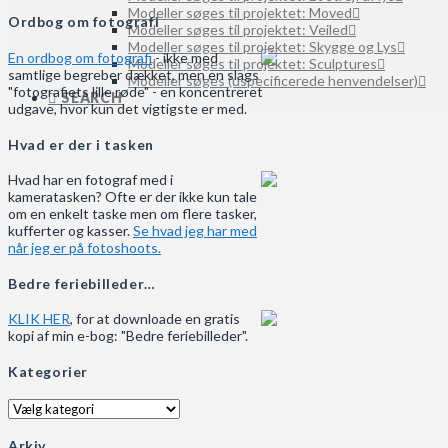
Modeller søges til projektet: Moved
Ordbog om fotografi
Modeller søges til projektet: Veiled
Modeller søges til projektet: Skygge og Lys
En ordbog om fotografi
- ikke med
Modeller søges til projektet: Sculptures
samtlige begreber dækket, men en slags
Modeller søges (uspecificerede henvendelser)
"fotografiets lille røde" - en koncentreret
SEARCH
udgave, hvor kun det vigtigste er med.
Hvad er der i tasken
Hvad har en fotograf med i
kameratasken? Ofte er der ikke kun tale
om en enkelt taske men om flere tasker,
kufferter og kasser.
Se hvad jeg har med
når jeg er på fotoshoots.
Bedre feriebilleder…
KLIK HER
, for at downloade en gratis
kopi af min e-bog: "Bedre feriebilleder".
Kategorier
Kategorier
Arkiv