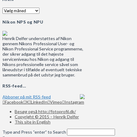
Arkiv
Nikon NPS og NPU
Henrik Delfer understøttes af Nikon
gennem Nikons Professional User- og
Nikon Professional Service programmerne,
der sikrer adgang til det højeste
serviceniveau hos Nikon og adgang til
Nikons professionelle service såvel som
låneudstyr i tilfælde af eventuelt tekniske
sammenbrud på det udstyr jeg bruger.
RSS-feed…
Abboner på mit RSS-feed
Facebook
X
LinkedIn
Vimeo
Instagram
Besøg også http://fotoprofil.dk/
Copyright © 2015 – Henrik Delfer
This site in English
Type and Press “enter” to Search