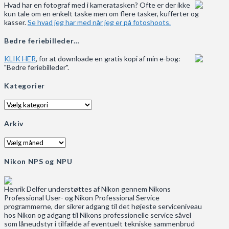
Hvad har en fotograf med i kameratasken? Ofte er der ikke
kun tale om en enkelt taske men om flere tasker, kufferter og
kasser.
Se hvad jeg har med når jeg er på fotoshoots.
Bedre feriebilleder…
KLIK HER
, for at downloade en gratis kopi af min e-bog:
"Bedre feriebilleder".
Kategorier
Kategorier
Arkiv
Arkiv
Nikon NPS og NPU
Henrik Delfer understøttes af Nikon gennem Nikons
Professional User- og Nikon Professional Service
programmerne, der sikrer adgang til det højeste serviceniveau
hos Nikon og adgang til Nikons professionelle service såvel
som låneudstyr i tilfælde af eventuelt tekniske sammenbrud