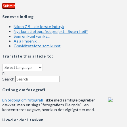
Seneste indlæg
Nikon Z 9 – de første indtryk
Nyt kunstfotografisk projekt: ˈSgœnˌheðˀ
Som en Fugl Føniks…
As a Phoenix…
Graviditetsfoto som kunst
Translate this article to:
Search
Ordbog om fotografi
En ordbog om fotografi
- ikke med samtlige begreber
dækket, men en slags "fotografiets lille røde" - en
koncentreret udgave, hvor kun det vigtigste er med.
Hvad er der i tasken