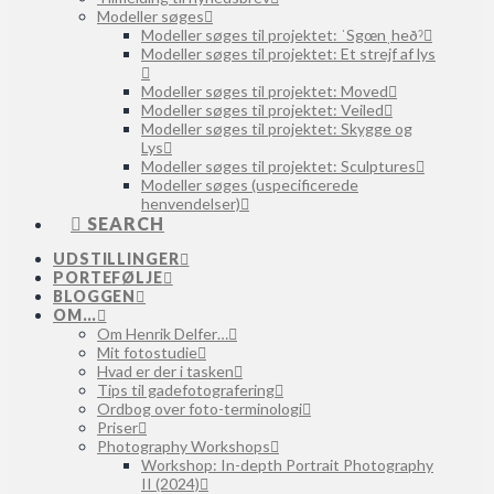
Modeller søges
Modeller søges til projektet: ˈSgœnˌheðˀ
Modeller søges til projektet: Et strejf af lys
Modeller søges til projektet: Moved
Modeller søges til projektet: Veiled
Modeller søges til projektet: Skygge og
Lys
Modeller søges til projektet: Sculptures
Modeller søges (uspecificerede
henvendelser)
SEARCH
UDSTILLINGER
PORTEFØLJE
BLOGGEN
OM…
Om Henrik Delfer…
Mit fotostudie
Hvad er der i tasken
Tips til gadefotografering
Ordbog over foto-terminologi
Priser
Photography Workshops
Workshop: In-depth Portrait Photography
II (2024)