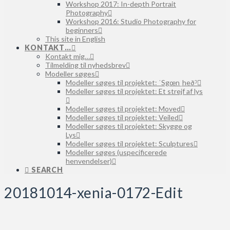
Workshop 2017: In-depth Portrait
Photography
Workshop 2016: Studio Photography for
beginners
This site in English
KONTAKT…
Kontakt mig…
Tilmelding til nyhedsbrev
Modeller søges
Modeller søges til projektet: ˈSgœnˌheðˀ
Modeller søges til projektet: Et strejf af lys
Modeller søges til projektet: Moved
Modeller søges til projektet: Veiled
Modeller søges til projektet: Skygge og
Lys
Modeller søges til projektet: Sculptures
Modeller søges (uspecificerede
henvendelser)
SEARCH
20181014-xenia-0172-Edit