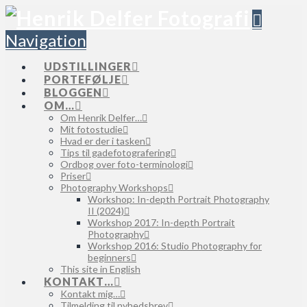
Navigation
UDSTILLINGER
PORTEFØLJE
BLOGGEN
OM…
Om Henrik Delfer…
Mit fotostudie
Hvad er der i tasken
Tips til gadefotografering
Ordbog over foto-terminologi
Priser
Photography Workshops
Workshop: In-depth Portrait Photography
II (2024)
Workshop 2017: In-depth Portrait
Photography
Workshop 2016: Studio Photography for
beginners
This site in English
KONTAKT…
Kontakt mig…
Tilmelding til nyhedsbrev