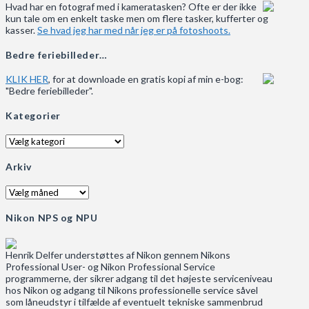
Hvad har en fotograf med i kameratasken? Ofte er der ikke
kun tale om en enkelt taske men om flere tasker, kufferter og
kasser.
Se hvad jeg har med når jeg er på fotoshoots.
Bedre feriebilleder…
KLIK HER
, for at downloade en gratis kopi af min e-bog:
"Bedre feriebilleder".
Kategorier
Kategorier
Arkiv
Arkiv
Nikon NPS og NPU
Henrik Delfer understøttes af Nikon gennem Nikons
Professional User- og Nikon Professional Service
programmerne, der sikrer adgang til det højeste serviceniveau
hos Nikon og adgang til Nikons professionelle service såvel
som låneudstyr i tilfælde af eventuelt tekniske sammenbrud