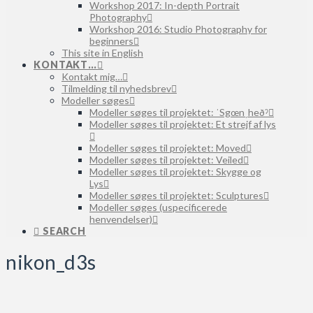
Workshop 2017: In-depth Portrait
Photography
Workshop 2016: Studio Photography for
beginners
This site in English
KONTAKT…
Kontakt mig…
Tilmelding til nyhedsbrev
Modeller søges
Modeller søges til projektet: ˈSgœnˌheðˀ
Modeller søges til projektet: Et strejf af lys
Modeller søges til projektet: Moved
Modeller søges til projektet: Veiled
Modeller søges til projektet: Skygge og
Lys
Modeller søges til projektet: Sculptures
Modeller søges (uspecificerede
henvendelser)
SEARCH
nikon_d3s