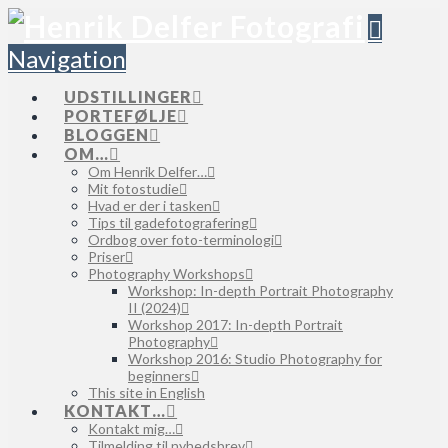
Navigation
UDSTILLINGER
PORTEFØLJE
BLOGGEN
OM…
Om Henrik Delfer…
Mit fotostudie
Hvad er der i tasken
Tips til gadefotografering
Ordbog over foto-terminologi
Priser
Photography Workshops
Workshop: In-depth Portrait Photography
II (2024)
Workshop 2017: In-depth Portrait
Photography
Workshop 2016: Studio Photography for
beginners
This site in English
KONTAKT…
Kontakt mig…
Tilmelding til nyhedsbrev