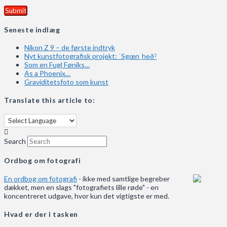
Seneste indlæg
Nikon Z 9 – de første indtryk
Nyt kunstfotografisk projekt: ˈSgœnˌheðˀ
Som en Fugl Føniks…
As a Phoenix…
Graviditetsfoto som kunst
Translate this article to:
Search
Ordbog om fotografi
En ordbog om fotografi
- ikke med samtlige begreber
dækket, men en slags "fotografiets lille røde" - en
koncentreret udgave, hvor kun det vigtigste er med.
Hvad er der i tasken