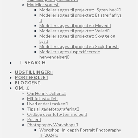
Modeller søges
Modeller søges til projektet: ˈSgœnˌheðˀ
Modeller søges til projektet: Et strejf af lys
Modeller søges til projektet: Moved
Modeller søges til projektet: Veiled
Modeller søges til projektet: Skygge og
Lys
Modeller søges til projektet: Sculptures
Modeller søges (uspecificerede
henvendelser)
SEARCH
UDSTILLINGER
PORTEFØLJE
BLOGGEN
OM…
Om Henrik Delfer…
Mit fotostudie
Hvad er der i tasken
Tips til gadefotografering
Ordbog over foto-terminologi
Priser
Photography Workshops
Workshop: In-depth Portrait Photography
II (2024)