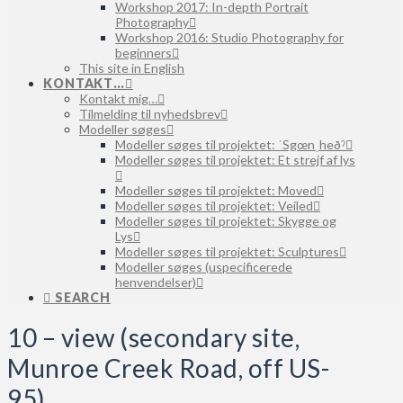
Workshop 2017: In-depth Portrait
Photography
Workshop 2016: Studio Photography for
beginners
This site in English
KONTAKT…
Kontakt mig…
Tilmelding til nyhedsbrev
Modeller søges
Modeller søges til projektet: ˈSgœnˌheðˀ
Modeller søges til projektet: Et strejf af lys
Modeller søges til projektet: Moved
Modeller søges til projektet: Veiled
Modeller søges til projektet: Skygge og
Lys
Modeller søges til projektet: Sculptures
Modeller søges (uspecificerede
henvendelser)
SEARCH
10 – view (secondary site,
Munroe Creek Road, off US-
95)