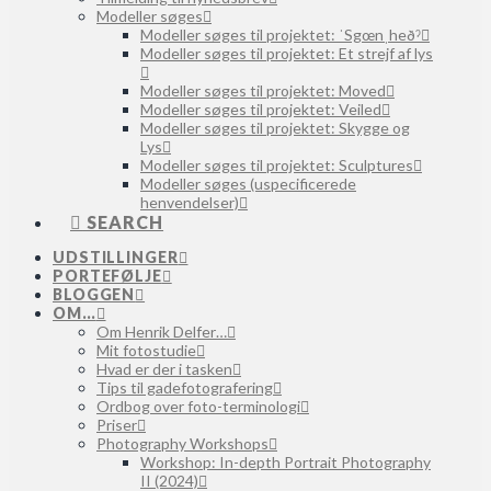
Modeller søges
Modeller søges til projektet: ˈSgœnˌheðˀ
Modeller søges til projektet: Et strejf af lys
Modeller søges til projektet: Moved
Modeller søges til projektet: Veiled
Modeller søges til projektet: Skygge og
Lys
Modeller søges til projektet: Sculptures
Modeller søges (uspecificerede
henvendelser)
SEARCH
UDSTILLINGER
PORTEFØLJE
BLOGGEN
OM…
Om Henrik Delfer…
Mit fotostudie
Hvad er der i tasken
Tips til gadefotografering
Ordbog over foto-terminologi
Priser
Photography Workshops
Workshop: In-depth Portrait Photography
II (2024)