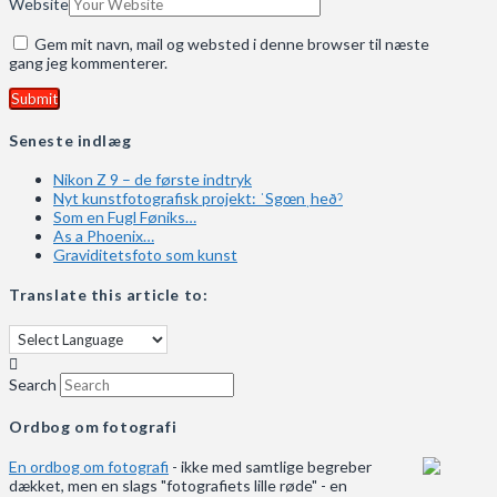
Website
Gem mit navn, mail og websted i denne browser til næste
gang jeg kommenterer.
Seneste indlæg
Nikon Z 9 – de første indtryk
Nyt kunstfotografisk projekt: ˈSgœnˌheðˀ
Som en Fugl Føniks…
As a Phoenix…
Graviditetsfoto som kunst
Translate this article to:
Search
Ordbog om fotografi
En ordbog om fotografi
- ikke med samtlige begreber
dækket, men en slags "fotografiets lille røde" - en