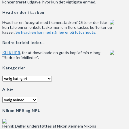
koncentreret udgave, hvor kun det vigtigste er med.
Hvad er der i tasken
Hvad har en fotograf med i kameratasken? Ofte er der ikke
kun tale om en enkelt taske men om flere tasker, kufferter og
kasser.
Se hvad jeg har med når jeg er på fotoshoots.
Bedre feriebilleder…
KLIK HER
, for at downloade en gratis kopi af min e-bog:
"Bedre feriebilleder".
Kategorier
Kategorier
Arkiv
Arkiv
Nikon NPS og NPU
Henrik Delfer understøttes af Nikon gennem Nikons