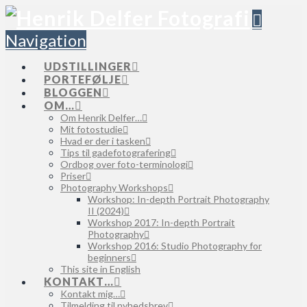
Navigation
UDSTILLINGER
PORTEFØLJE
BLOGGEN
OM…
Om Henrik Delfer…
Mit fotostudie
Hvad er der i tasken
Tips til gadefotografering
Ordbog over foto-terminologi
Priser
Photography Workshops
Workshop: In-depth Portrait Photography
II (2024)
Workshop 2017: In-depth Portrait
Photography
Workshop 2016: Studio Photography for
beginners
This site in English
KONTAKT…
Kontakt mig…
Tilmelding til nyhedsbrev