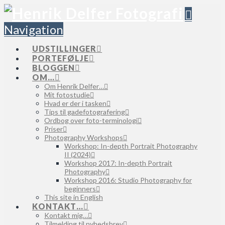
Navigation
UDSTILLINGER
PORTEFØLJE
BLOGGEN
OM…
Om Henrik Delfer…
Mit fotostudie
Hvad er der i tasken
Tips til gadefotografering
Ordbog over foto-terminologi
Priser
Photography Workshops
Workshop: In-depth Portrait Photography
II (2024)
Workshop 2017: In-depth Portrait
Photography
Workshop 2016: Studio Photography for
beginners
This site in English
KONTAKT…
Kontakt mig…
Tilmelding til nyhedsbrev