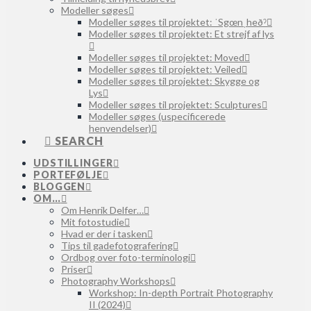
Modeller søges
Modeller søges til projektet: ˈSgœnˌheðˀ
Modeller søges til projektet: Et strejf af lys
Modeller søges til projektet: Moved
Modeller søges til projektet: Veiled
Modeller søges til projektet: Skygge og
Lys
Modeller søges til projektet: Sculptures
Modeller søges (uspecificerede
henvendelser)
SEARCH
UDSTILLINGER
PORTEFØLJE
BLOGGEN
OM…
Om Henrik Delfer…
Mit fotostudie
Hvad er der i tasken
Tips til gadefotografering
Ordbog over foto-terminologi
Priser
Photography Workshops
Workshop: In-depth Portrait Photography
II (2024)