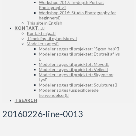
Workshop 2017: In-depth Portrait
Photography
Workshop 2016: Studio Photography for
beginners
This site in English
KONTAKT…
Kontakt mig…
Tilmelding til nyhedsbrev
Modeller søges
Modeller søges til projektet: ˈSgœnˌheðˀ
Modeller søges til projektet: Et strejf af lys
Modeller søges til projektet: Moved
Modeller søges til projektet: Veiled
Modeller søges til projektet: Skygge og
Lys
Modeller søges til projektet: Sculptures
Modeller søges (uspecificerede
henvendelser)
SEARCH
20160226-line-0013