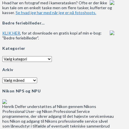
Hvad har en fotograf med i kameratasken? Ofte er der ikke
kun tale om en enkelt taske men om flere tasker, kufferter og
kasser.
Se hvad jeg har med når jeg er på fotoshoots.
Bedre feriebilleder…
KLIK HER
, for at downloade en gratis kopi af min e-bog:
"Bedre feriebilleder".
Kategorier
Kategorier
Arkiv
Arkiv
Nikon NPS og NPU
Henrik Delfer understøttes af Nikon gennem Nikons
Professional User- og Nikon Professional Service
programmerne, der sikrer adgang til det højeste serviceniveau
hos Nikon og adgang til Nikons professionelle service såvel
som låneudstyr i tilfælde af eventuelt tekniske sammenbrud