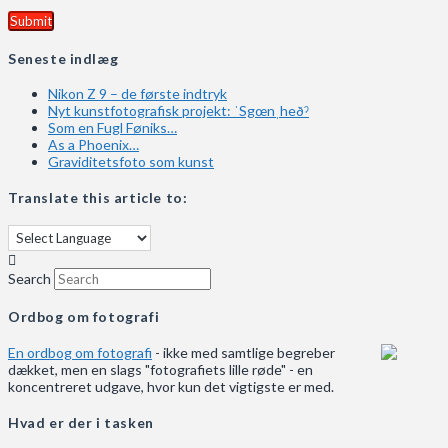
Seneste indlæg
Nikon Z 9 – de første indtryk
Nyt kunstfotografisk projekt: ˈSgœnˌheðˀ
Som en Fugl Føniks…
As a Phoenix…
Graviditetsfoto som kunst
Translate this article to:
Search
Ordbog om fotografi
En ordbog om fotografi
- ikke med samtlige begreber
dækket, men en slags "fotografiets lille røde" - en
koncentreret udgave, hvor kun det vigtigste er med.
Hvad er der i tasken