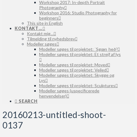
Workshop 2017: In-depth Portrait
Photography
Workshop 2016: Studio Photography for
beginners
This site in English
KONTAKT…
Kontakt mig…
Tilmelding til nyhedsbrev
Modeller søges
Modeller søges til projektet: ˈSgœnˌheðˀ
Modeller søges til projektet: Et strejf af lys
Modeller søges til projektet: Moved
Modeller søges til projektet: Veiled
Modeller søges til projektet: Skygge og
Lys
Modeller søges til projektet: Sculptures
Modeller søges (uspecificerede
henvendelser)
SEARCH
20160213-untitled-shoot-
0137