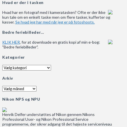
Hvad er der i tasken
Hvad har en fotograf med i kameratasken? Ofte er der ikke
kun tale om en enkelt taske men om flere tasker, kufferter og
kasser.
Se hvad jeg har med når jeg er på fotoshoots.
Bedre feriebilleder…
KLIK HER
, for at downloade en gratis kopi af min e-bog:
"Bedre feriebilleder".
Kategorier
Kategorier
Arkiv
Arkiv
Nikon NPS og NPU
Henrik Delfer understøttes af Nikon gennem Nikons
Professional User- og Nikon Professional Service
programmerne, der sikrer adgang til det højeste serviceniveau