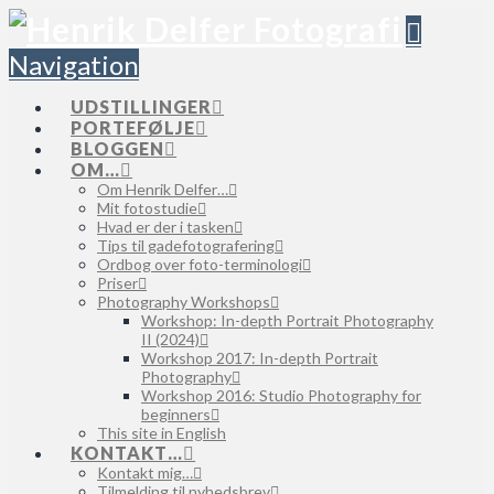
Navigation
UDSTILLINGER
PORTEFØLJE
BLOGGEN
OM…
Om Henrik Delfer…
Mit fotostudie
Hvad er der i tasken
Tips til gadefotografering
Ordbog over foto-terminologi
Priser
Photography Workshops
Workshop: In-depth Portrait Photography
II (2024)
Workshop 2017: In-depth Portrait
Photography
Workshop 2016: Studio Photography for
beginners
This site in English
KONTAKT…
Kontakt mig…
Tilmelding til nyhedsbrev