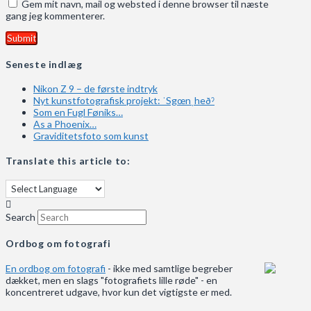
Gem mit navn, mail og websted i denne browser til næste
gang jeg kommenterer.
Seneste indlæg
Nikon Z 9 – de første indtryk
Nyt kunstfotografisk projekt: ˈSgœnˌheðˀ
Som en Fugl Føniks…
As a Phoenix…
Graviditetsfoto som kunst
Translate this article to:
Search
Ordbog om fotografi
En ordbog om fotografi
- ikke med samtlige begreber
dækket, men en slags "fotografiets lille røde" - en
koncentreret udgave, hvor kun det vigtigste er med.