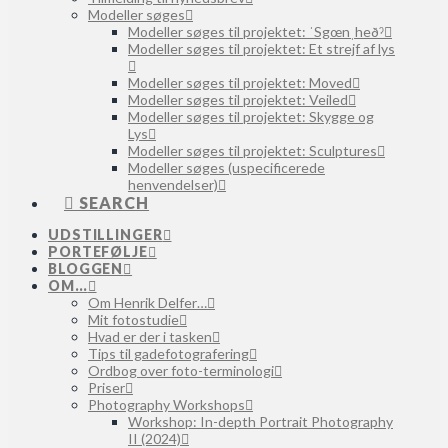
Modeller søges
Modeller søges til projektet: ˈSgœnˌheðˀ
Modeller søges til projektet: Et strejf af lys
Modeller søges til projektet: Moved
Modeller søges til projektet: Veiled
Modeller søges til projektet: Skygge og
Lys
Modeller søges til projektet: Sculptures
Modeller søges (uspecificerede
henvendelser)
SEARCH
UDSTILLINGER
PORTEFØLJE
BLOGGEN
OM…
Om Henrik Delfer…
Mit fotostudie
Hvad er der i tasken
Tips til gadefotografering
Ordbog over foto-terminologi
Priser
Photography Workshops
Workshop: In-depth Portrait Photography
II (2024)