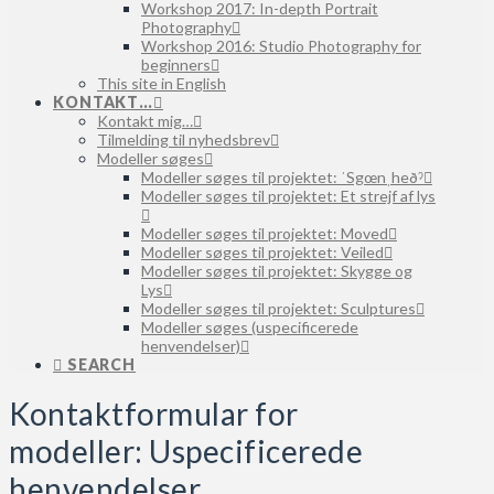
Workshop 2017: In-depth Portrait
Photography
Workshop 2016: Studio Photography for
beginners
This site in English
KONTAKT…
Kontakt mig…
Tilmelding til nyhedsbrev
Modeller søges
Modeller søges til projektet: ˈSgœnˌheðˀ
Modeller søges til projektet: Et strejf af lys
Modeller søges til projektet: Moved
Modeller søges til projektet: Veiled
Modeller søges til projektet: Skygge og
Lys
Modeller søges til projektet: Sculptures
Modeller søges (uspecificerede
henvendelser)
SEARCH
Kontaktformular for
modeller: Uspecificerede
henvendelser