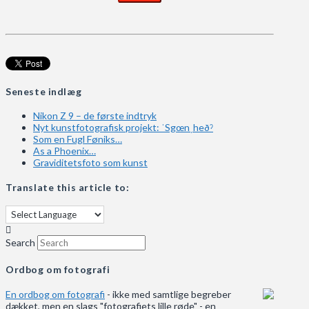
Seneste indlæg
Nikon Z 9 – de første indtryk
Nyt kunstfotografisk projekt: ˈSgœnˌheðˀ
Som en Fugl Føniks…
As a Phoenix…
Graviditetsfoto som kunst
Translate this article to:
Search
Ordbog om fotografi
En ordbog om fotografi
- ikke med samtlige begreber
dækket, men en slags "fotografiets lille røde" - en