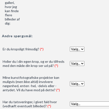
galleri,
hvor jeg
kan finde
flere
billeder af
dig:
Andre spørgsmål:
Er du kropsligt frimodig?
(*)
Hviler du i din egen krop, og er du tilfreds
med den måde din krop ser ud på?
(*)
Mine kunstfotografiske projekter
kan
muligvis (men ikke altid) involvere
nøgenhed, enten -hel, -delvis eller -
antydet. Vil du have mod på dette?
(*)
Har du tatoveringer, i givet fald hvor
(vedhæft eventuelt billeder)?
(*)