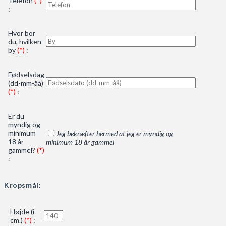
Telefon
(*)
:
Hvor bor
du, hvilken
by
(*)
:
Fødselsdag
(dd-mm-åå)
(*)
:
Er du
myndig og
minimum
Jeg bekræfter hermed at jeg er myndig og
18 år
minimum 18 år gammel
gammel?
(*)
:
Kropsmål:
Højde (i
cm.)
(*)
: