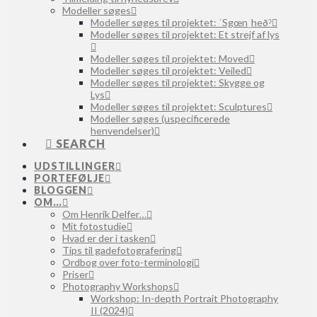
Modeller søges
Modeller søges til projektet: ˈSgœnˌheðˀ
Modeller søges til projektet: Et strejf af lys
Modeller søges til projektet: Moved
Modeller søges til projektet: Veiled
Modeller søges til projektet: Skygge og
Lys
Modeller søges til projektet: Sculptures
Modeller søges (uspecificerede
henvendelser)
SEARCH
UDSTILLINGER
PORTEFØLJE
BLOGGEN
OM…
Om Henrik Delfer…
Mit fotostudie
Hvad er der i tasken
Tips til gadefotografering
Ordbog over foto-terminologi
Priser
Photography Workshops
Workshop: In-depth Portrait Photography
II (2024)