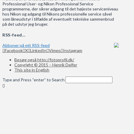
Professional User- og Nikon Professional Service
programmerne, der sikrer adgang til det højeste serviceniveau
hos Nikon og adgang til Nikons professionelle service såvel
som låneudstyr i tilfælde af eventuelt tekniske sammenbrud
på det udstyr jeg bruger.
RSS-feed…
Abboner på mit RSS-feed
Facebook
X
LinkedIn
Vimeo
Instagram
Besøg også http://fotoprofil.dk/
Copyright © 2015 – Henrik Delfer
This site in English
Type and Press “enter” to Search