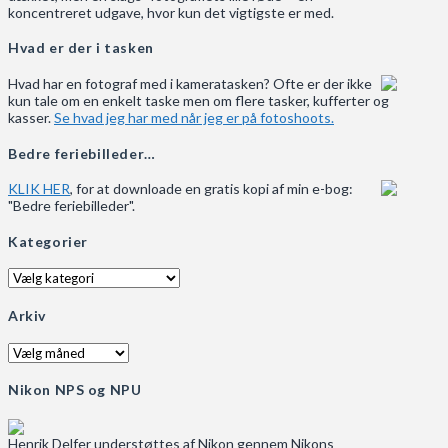
koncentreret udgave, hvor kun det vigtigste er med.
Hvad er der i tasken
Hvad har en fotograf med i kameratasken? Ofte er der ikke
kun tale om en enkelt taske men om flere tasker, kufferter og
kasser.
Se hvad jeg har med når jeg er på fotoshoots.
Bedre feriebilleder…
KLIK HER
, for at downloade en gratis kopi af min e-bog:
"Bedre feriebilleder".
Kategorier
Kategorier
Arkiv
Arkiv
Nikon NPS og NPU
Henrik Delfer understøttes af Nikon gennem Nikons