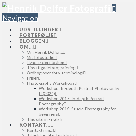
Navigation
UDSTILLINGER
PORTEFØLJE
BLOGGEN
OM…
Om Henrik Delfer…
Mit fotostudie
Hvad er der i tasken
Tips til gadefotografering
Ordbog over foto-terminologi
Priser
Photography Workshops
Workshop: In-depth Portrait Photography
II (2024)
Workshop 2017: In-depth Portrait
Photography
Workshop 2016: Studio Photography for
beginners
This site in English
KONTAKT…
Kontakt mig…
Tilmelding til nyhedsbrev