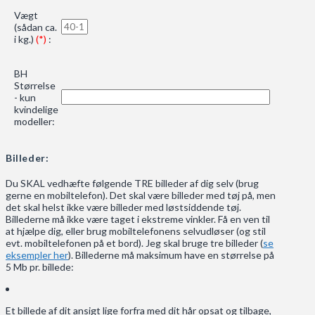
Vægt
(sådan ca.
i kg.)
(*)
:
BH
Størrelse
- kun
kvindelige
modeller:
Billeder:
Du SKAL vedhæfte følgende TRE billeder af dig selv (brug
gerne en mobiltelefon). Det skal være billeder med tøj på, men
det skal helst ikke være billeder med løstsiddende tøj.
Billederne må ikke være taget i ekstreme vinkler. Få en ven til
at hjælpe dig, eller brug mobiltelefonens selvudløser (og stil
evt. mobiltelefonen på et bord). Jeg skal bruge tre billeder (
se
eksempler her
). Billederne må maksimum have en størrelse på
5 Mb pr. billede:
Et billede af dit ansigt lige forfra med dit hår opsat og tilbage,