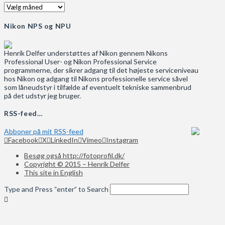
Arkiv
Nikon NPS og NPU
Henrik Delfer understøttes af Nikon gennem Nikons
Professional User- og Nikon Professional Service
programmerne, der sikrer adgang til det højeste serviceniveau
hos Nikon og adgang til Nikons professionelle service såvel
som låneudstyr i tilfælde af eventuelt tekniske sammenbrud
på det udstyr jeg bruger.
RSS-feed…
Abboner på mit RSS-feed
Facebook
X
LinkedIn
Vimeo
Instagram
Besøg også http://fotoprofil.dk/
Copyright © 2015 – Henrik Delfer
This site in English
Type and Press “enter” to Search