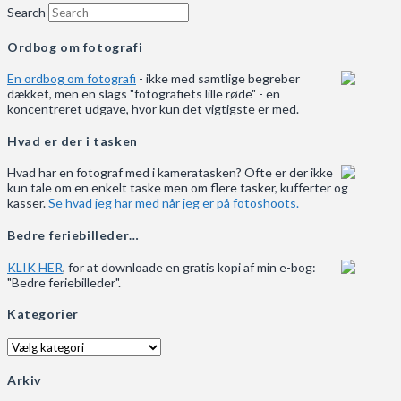
Search
Ordbog om fotografi
En ordbog om fotografi
- ikke med samtlige begreber
dækket, men en slags "fotografiets lille røde" - en
koncentreret udgave, hvor kun det vigtigste er med.
Hvad er der i tasken
Hvad har en fotograf med i kameratasken? Ofte er der ikke
kun tale om en enkelt taske men om flere tasker, kufferter og
kasser.
Se hvad jeg har med når jeg er på fotoshoots.
Bedre feriebilleder…
KLIK HER
, for at downloade en gratis kopi af min e-bog:
"Bedre feriebilleder".
Kategorier
Kategorier
Arkiv