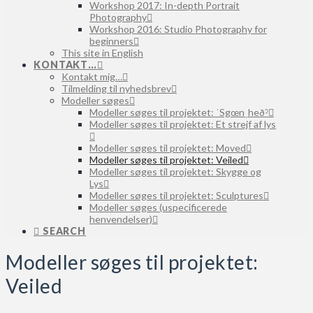
Workshop 2017: In-depth Portrait
Photography
Workshop 2016: Studio Photography for
beginners
This site in English
KONTAKT…
Kontakt mig…
Tilmelding til nyhedsbrev
Modeller søges
Modeller søges til projektet: ˈSgœnˌheðˀ
Modeller søges til projektet: Et strejf af lys
Modeller søges til projektet: Moved
Modeller søges til projektet: Veiled
Modeller søges til projektet: Skygge og
Lys
Modeller søges til projektet: Sculptures
Modeller søges (uspecificerede
henvendelser)
SEARCH
Modeller søges til projektet:
Veiled