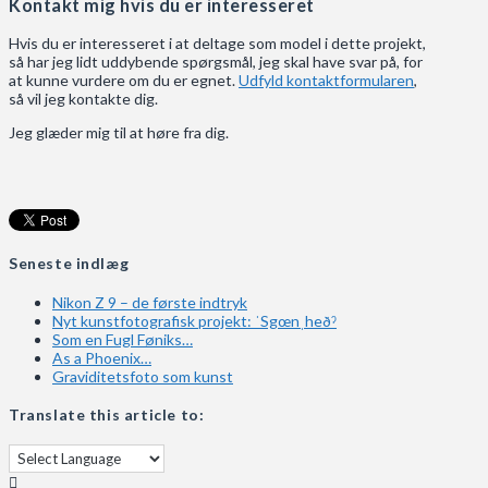
Kontakt mig hvis du er interesseret
Hvis du er interesseret i at deltage som model i dette projekt,
så har jeg lidt uddybende spørgsmål, jeg skal have svar på, for
at kunne vurdere om du er egnet.
Udfyld kontaktformularen
,
så vil jeg kontakte dig.
Jeg glæder mig til at høre fra dig.
Seneste indlæg
Nikon Z 9 – de første indtryk
Nyt kunstfotografisk projekt: ˈSgœnˌheðˀ
Som en Fugl Føniks…
As a Phoenix…
Graviditetsfoto som kunst
Translate this article to: