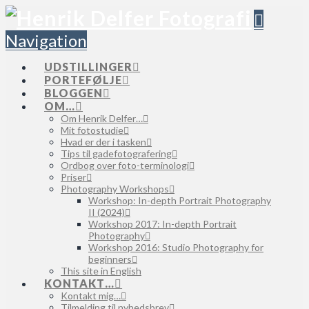
Navigation
UDSTILLINGER
PORTEFØLJE
BLOGGEN
OM…
Om Henrik Delfer…
Mit fotostudie
Hvad er der i tasken
Tips til gadefotografering
Ordbog over foto-terminologi
Priser
Photography Workshops
Workshop: In-depth Portrait Photography
II (2024)
Workshop 2017: In-depth Portrait
Photography
Workshop 2016: Studio Photography for
beginners
This site in English
KONTAKT…
Kontakt mig…
Tilmelding til nyhedsbrev