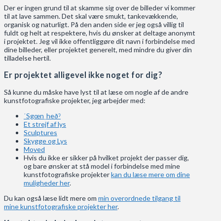
Der er ingen grund til at skamme sig over de billeder vi kommer
til at lave sammen. Det skal være smukt, tankevækkende,
organisk og naturligt. På den anden side er jeg også villig til
fuldt og helt at respektere, hvis du ønsker at deltage anonymt
i projektet. Jeg vil ikke offentliggøre dit navn i forbindelse med
dine billeder, eller projektet generelt, med mindre du giver din
tilladelse hertil.
Er projektet alligevel ikke noget for dig?
Så kunne du måske have lyst til at læse om nogle af de andre
kunstfotografiske projekter, jeg arbejder med:
ˈSgœnˌheðˀ
Et strejf af lys
Sculptures
Skygge og Lys
Moved
Hvis du ikke er sikker på hvilket projekt der passer dig,
og bare ønsker at stå model i forbindelse med mine
kunstfotografiske projekter
kan du læse mere om dine
muligheder her
.
Du kan også læse lidt mere om
min overordnede tilgang til
mine kunstfotografiske projekter her
.