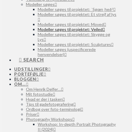
Modeller søges
Modeller søges til projektet: ˈSgœnˌheðˀ
Modeller søges til projektet: Et strejf af lys
Modeller søges til projektet: Moved
Modeller søges til projektet: Veiled
Modeller søges til projektet: Skygge og
Lys
Modeller søges til projektet: Sculptures
Modeller søges (uspecificerede
henvendelser)
SEARCH
UDSTILLINGER
PORTEFØLJE
BLOGGEN
OM…
Om Henrik Delfer…
Mit fotostudie
Hvad er der i tasken
Tips til gadefotografering
Ordbog over foto-terminologi
Priser
Photography Workshops
Workshop: In-depth Portrait Photography
II (2024)