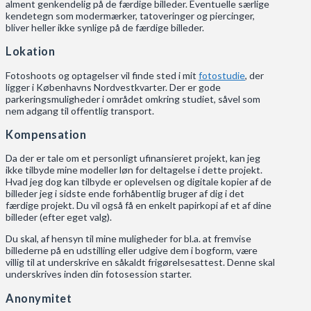
alment genkendelig på de færdige billeder. Eventuelle særlige
kendetegn som modermærker, tatoveringer og piercinger,
bliver heller ikke synlige på de færdige billeder.
Lokation
Fotoshoots og optagelser vil finde sted i mit
fotostudie
, der
ligger i Københavns Nordvestkvarter. Der er gode
parkeringsmuligheder i området omkring studiet, såvel som
nem adgang til offentlig transport.
Kompensation
Da der er tale om et personligt ufinansieret projekt, kan jeg
ikke tilbyde mine modeller løn for deltagelse i dette projekt.
Hvad jeg dog kan tilbyde er oplevelsen og digitale kopier af de
billeder jeg i sidste ende forhåbentlig bruger af dig i det
færdige projekt. Du vil også få en enkelt papirkopi af et af dine
billeder (efter eget valg).
Du skal, af hensyn til mine muligheder for bl.a. at fremvise
billederne på en udstilling eller udgive dem i bogform, være
villig til at underskrive en såkaldt frigørelsesattest. Denne skal
underskrives inden din fotosession starter.
Anonymitet