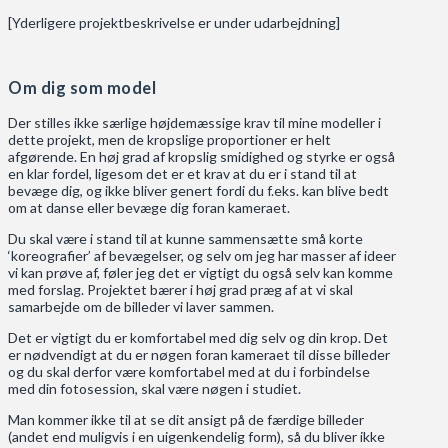
[Yderligere projektbeskrivelse er under udarbejdning]
Om dig som model
Der stilles ikke særlige højdemæssige krav til mine modeller i
dette projekt, men de kropslige proportioner er helt
afgørende. En høj grad af kropslig smidighed og styrke er også
en klar fordel, ligesom det er et krav at du er i stand til at
bevæge dig, og ikke bliver genert fordi du f.eks. kan blive bedt
om at danse eller bevæge dig foran kameraet.
Du skal være i stand til at kunne sammensætte små korte
‘koreografier’ af bevægelser, og selv om jeg har masser af ideer
vi kan prøve af, føler jeg det er vigtigt du også selv kan komme
med forslag. Projektet bærer i høj grad præg af at vi skal
samarbejde om de billeder vi laver sammen.
Det er vigtigt du er komfortabel med dig selv og din krop. Det
er nødvendigt at du er nøgen foran kameraet til disse billeder
og du skal derfor være komfortabel med at du i forbindelse
med din fotosession, skal være nøgen i studiet.
Man kommer ikke til at se dit ansigt på de færdige billeder
(andet end muligvis i en uigenkendelig form), så du bliver ikke