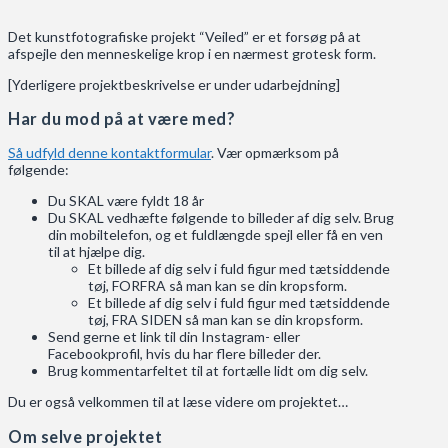
Det kunstfotografiske projekt “Veiled” er et forsøg på at
afspejle den menneskelige krop i en nærmest grotesk form.
[Yderligere projektbeskrivelse er under udarbejdning]
Har du mod på at være med?
Så udfyld denne kontaktformular
. Vær opmærksom på
følgende:
Du SKAL være fyldt 18 år
Du SKAL vedhæfte følgende to billeder af dig selv. Brug
din mobiltelefon, og et fuldlængde spejl eller få en ven
til at hjælpe dig.
Et billede af dig selv i fuld figur med tætsiddende
tøj, FORFRA så man kan se din kropsform.
Et billede af dig selv i fuld figur med tætsiddende
tøj, FRA SIDEN så man kan se din kropsform.
Send gerne et link til din Instagram- eller
Facebookprofil, hvis du har flere billeder der.
Brug kommentarfeltet til at fortælle lidt om dig selv.
Du er også velkommen til at læse videre om projektet…
Om selve projektet