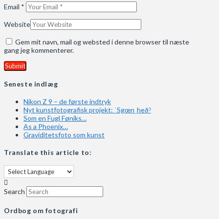
Email
*
Website
Gem mit navn, mail og websted i denne browser til næste
gang jeg kommenterer.
Seneste indlæg
Nikon Z 9 – de første indtryk
Nyt kunstfotografisk projekt: ˈSgœnˌheðˀ
Som en Fugl Føniks…
As a Phoenix…
Graviditetsfoto som kunst
Translate this article to:
Search
Ordbog om fotografi