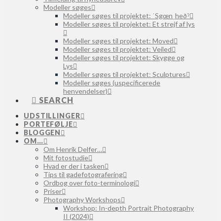
Modeller søges
Modeller søges til projektet: ˈSgœnˌheðˀ
Modeller søges til projektet: Et strejf af lys
Modeller søges til projektet: Moved
Modeller søges til projektet: Veiled
Modeller søges til projektet: Skygge og
Lys
Modeller søges til projektet: Sculptures
Modeller søges (uspecificerede
henvendelser)
SEARCH
UDSTILLINGER
PORTEFØLJE
BLOGGEN
OM…
Om Henrik Delfer…
Mit fotostudie
Hvad er der i tasken
Tips til gadefotografering
Ordbog over foto-terminologi
Priser
Photography Workshops
Workshop: In-depth Portrait Photography
II (2024)