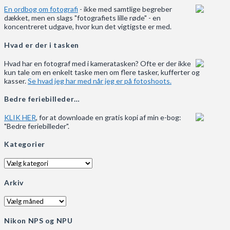
En ordbog om fotografi
- ikke med samtlige begreber
dækket, men en slags "fotografiets lille røde" - en
koncentreret udgave, hvor kun det vigtigste er med.
Hvad er der i tasken
Hvad har en fotograf med i kameratasken? Ofte er der ikke
kun tale om en enkelt taske men om flere tasker, kufferter og
kasser.
Se hvad jeg har med når jeg er på fotoshoots.
Bedre feriebilleder…
KLIK HER
, for at downloade en gratis kopi af min e-bog:
"Bedre feriebilleder".
Kategorier
Kategorier
Arkiv
Arkiv
Nikon NPS og NPU