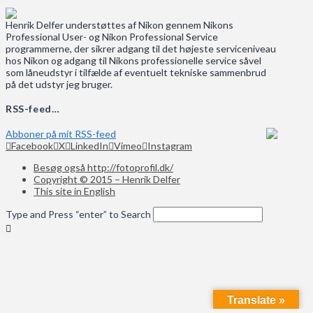
Henrik Delfer understøttes af Nikon gennem Nikons
Professional User- og Nikon Professional Service
programmerne, der sikrer adgang til det højeste serviceniveau
hos Nikon og adgang til Nikons professionelle service såvel
som låneudstyr i tilfælde af eventuelt tekniske sammenbrud
på det udstyr jeg bruger.
RSS-feed…
Abboner på mit RSS-feed
Facebook
X
LinkedIn
Vimeo
Instagram
Besøg også http://fotoprofil.dk/
Copyright © 2015 – Henrik Delfer
This site in English
Type and Press “enter” to Search
Translate »