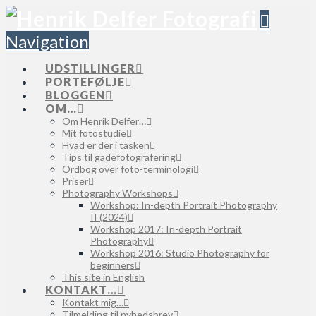
Navigation
UDSTILLINGER
PORTEFØLJE
BLOGGEN
OM…
Om Henrik Delfer…
Mit fotostudie
Hvad er der i tasken
Tips til gadefotografering
Ordbog over foto-terminologi
Priser
Photography Workshops
Workshop: In-depth Portrait Photography
II (2024)
Workshop 2017: In-depth Portrait
Photography
Workshop 2016: Studio Photography for
beginners
This site in English
KONTAKT…
Kontakt mig…
Tilmelding til nyhedsbrev