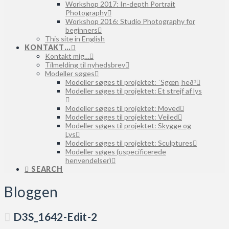
Workshop 2017: In-depth Portrait
Photography
Workshop 2016: Studio Photography for
beginners
This site in English
KONTAKT…
Kontakt mig…
Tilmelding til nyhedsbrev
Modeller søges
Modeller søges til projektet: ˈSgœnˌheðˀ
Modeller søges til projektet: Et strejf af lys
Modeller søges til projektet: Moved
Modeller søges til projektet: Veiled
Modeller søges til projektet: Skygge og
Lys
Modeller søges til projektet: Sculptures
Modeller søges (uspecificerede
henvendelser)
SEARCH
Bloggen
D3S_1642-Edit-2