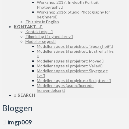
Workshop 2017: In-depth Portrait
Photography
Workshop 2016: Studio Photography for
beginners
This site in English
KONTAKT…
Kontakt mig…
Tilmelding til nyhedsbrev
Modeller søges
Modeller søges til projektet: ˈSgœnˌheðˀ
Modeller søges til projektet: Et strejf af lys
Modeller søges til projektet: Moved
Modeller søges til projektet: Veiled
Modeller søges til projektet: Skygge og
Lys
Modeller søges til projektet: Sculptures
Modeller søges (uspecificerede
henvendelser)
SEARCH
Bloggen
imgp009