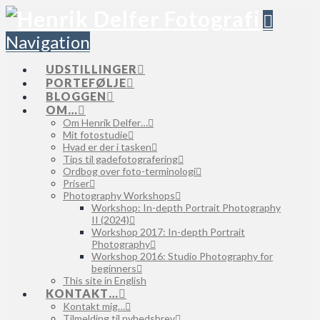
Navigation
UDSTILLINGER
PORTEFØLJE
BLOGGEN
OM…
Om Henrik Delfer…
Mit fotostudie
Hvad er der i tasken
Tips til gadefotografering
Ordbog over foto-terminologi
Priser
Photography Workshops
Workshop: In-depth Portrait Photography
II (2024)
Workshop 2017: In-depth Portrait
Photography
Workshop 2016: Studio Photography for
beginners
This site in English
KONTAKT…
Kontakt mig…
Tilmelding til nyhedsbrev