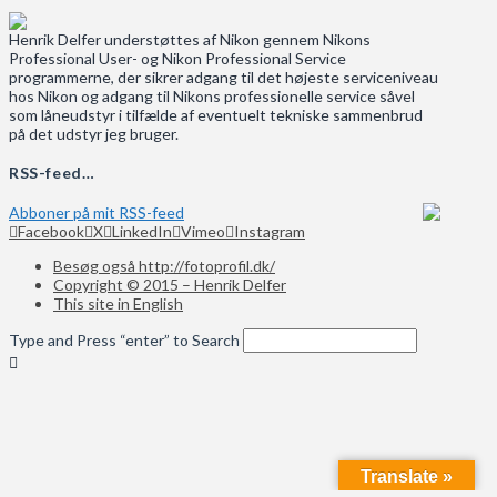
Henrik Delfer understøttes af Nikon gennem Nikons
Professional User- og Nikon Professional Service
programmerne, der sikrer adgang til det højeste serviceniveau
hos Nikon og adgang til Nikons professionelle service såvel
som låneudstyr i tilfælde af eventuelt tekniske sammenbrud
på det udstyr jeg bruger.
RSS-feed…
Abboner på mit RSS-feed
Facebook
X
LinkedIn
Vimeo
Instagram
Besøg også http://fotoprofil.dk/
Copyright © 2015 – Henrik Delfer
This site in English
Type and Press “enter” to Search
Translate »