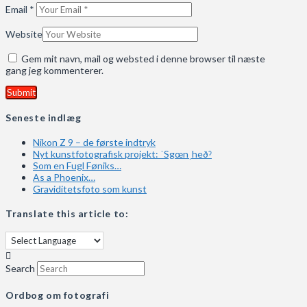
Email
*
Website
Gem mit navn, mail og websted i denne browser til næste
gang jeg kommenterer.
Seneste indlæg
Nikon Z 9 – de første indtryk
Nyt kunstfotografisk projekt: ˈSgœnˌheðˀ
Som en Fugl Føniks…
As a Phoenix…
Graviditetsfoto som kunst
Translate this article to:
Search
Ordbog om fotografi