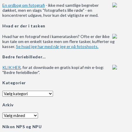
En ordbog om fotografi
- ikke med samtlige begreber
dækket, men en slags "fotografiets lille røde" - en
koncentreret udgave, hvor kun det vigtigste er med.
Hvad er der i tasken
Hvad har en fotograf med i kameratasken? Ofte er der ikke
kun tale om en enkelt taske men om flere tasker, kufferter og
kasser.
Se hvad jeg har med når jeg er på fotoshoots.
Bedre feriebilleder…
KLIK HER
, for at downloade en gratis kopi af min e-bog:
"Bedre feriebilleder".
Kategorier
Kategorier
Arkiv
Arkiv
Nikon NPS og NPU