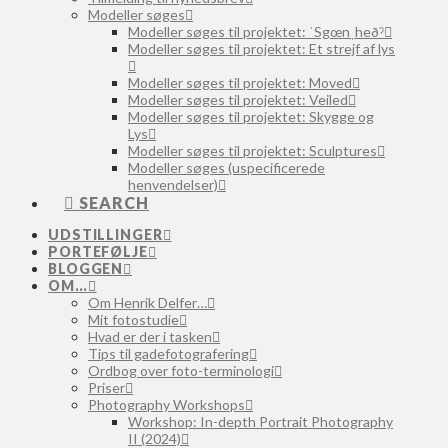
Modeller søges
Modeller søges til projektet: ˈSgœnˌheðˀ
Modeller søges til projektet: Et strejf af lys
Modeller søges til projektet: Moved
Modeller søges til projektet: Veiled
Modeller søges til projektet: Skygge og
Lys
Modeller søges til projektet: Sculptures
Modeller søges (uspecificerede
henvendelser)
SEARCH
UDSTILLINGER
PORTEFØLJE
BLOGGEN
OM…
Om Henrik Delfer…
Mit fotostudie
Hvad er der i tasken
Tips til gadefotografering
Ordbog over foto-terminologi
Priser
Photography Workshops
Workshop: In-depth Portrait Photography
II (2024)