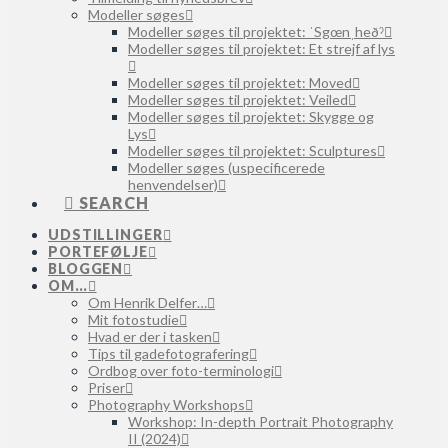
Modeller søges
Modeller søges til projektet: ˈSgœnˌheðˀ
Modeller søges til projektet: Et strejf af lys
Modeller søges til projektet: Moved
Modeller søges til projektet: Veiled
Modeller søges til projektet: Skygge og
Lys
Modeller søges til projektet: Sculptures
Modeller søges (uspecificerede
henvendelser)
SEARCH
UDSTILLINGER
PORTEFØLJE
BLOGGEN
OM…
Om Henrik Delfer…
Mit fotostudie
Hvad er der i tasken
Tips til gadefotografering
Ordbog over foto-terminologi
Priser
Photography Workshops
Workshop: In-depth Portrait Photography
II (2024)