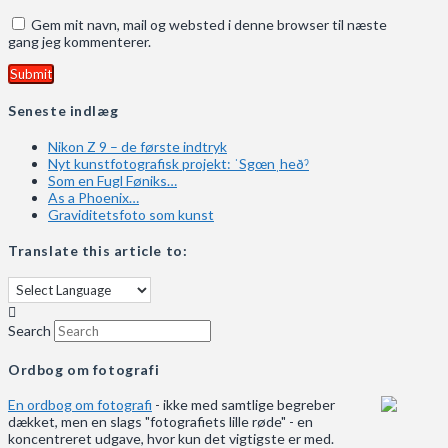
Gem mit navn, mail og websted i denne browser til næste
gang jeg kommenterer.
Seneste indlæg
Nikon Z 9 – de første indtryk
Nyt kunstfotografisk projekt: ˈSgœnˌheðˀ
Som en Fugl Føniks…
As a Phoenix…
Graviditetsfoto som kunst
Translate this article to:
Search
Ordbog om fotografi
En ordbog om fotografi
- ikke med samtlige begreber
dækket, men en slags "fotografiets lille røde" - en
koncentreret udgave, hvor kun det vigtigste er med.