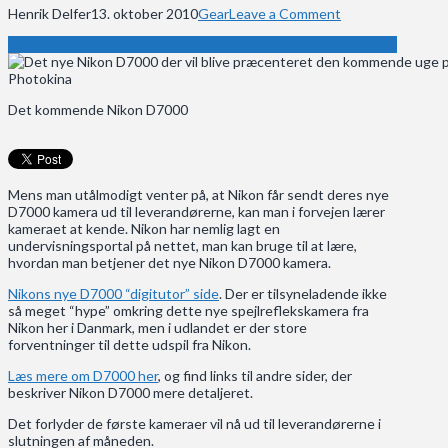
Henrik Delfer
13. oktober 2010
Gear
Leave a Comment
Det kommende Nikon D7000
Mens man utålmodigt venter på, at Nikon får sendt deres nye
D7000 kamera ud til leverandørerne, kan man i forvejen lærer
kameraet at kende. Nikon har nemlig lagt en
undervisningsportal på nettet, man kan bruge til at lære,
hvordan man betjener det nye Nikon D7000 kamera.
Nikons nye D7000 “digitutor” side
. Der er tilsyneladende ikke
så meget “hype” omkring dette nye spejlreflekskamera fra
Nikon her i Danmark, men i udlandet er der store
forventninger til dette udspil fra Nikon.
Læs mere om D7000 her
, og find links til andre sider, der
beskriver Nikon D7000 mere detaljeret.
Det forlyder de første kameraer vil nå ud til leverandørerne i
slutningen af måneden.