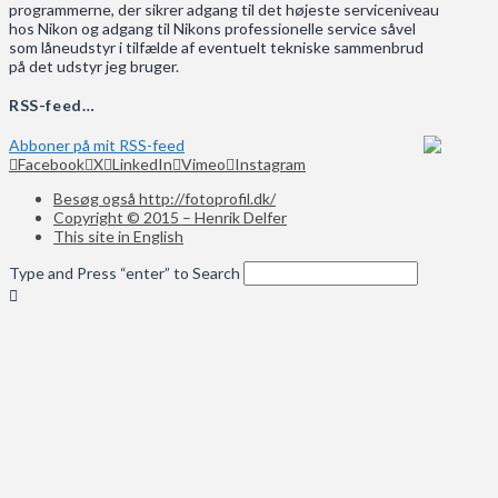
programmerne, der sikrer adgang til det højeste serviceniveau
hos Nikon og adgang til Nikons professionelle service såvel
som låneudstyr i tilfælde af eventuelt tekniske sammenbrud
på det udstyr jeg bruger.
RSS-feed…
Abboner på mit RSS-feed
Facebook
X
LinkedIn
Vimeo
Instagram
Besøg også http://fotoprofil.dk/
Copyright © 2015 – Henrik Delfer
This site in English
Type and Press “enter” to Search