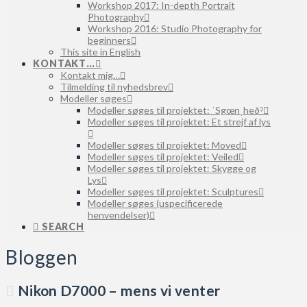
Workshop 2017: In-depth Portrait
Photography
Workshop 2016: Studio Photography for
beginners
This site in English
KONTAKT…
Kontakt mig…
Tilmelding til nyhedsbrev
Modeller søges
Modeller søges til projektet: ˈSgœnˌheðˀ
Modeller søges til projektet: Et strejf af lys
Modeller søges til projektet: Moved
Modeller søges til projektet: Veiled
Modeller søges til projektet: Skygge og
Lys
Modeller søges til projektet: Sculptures
Modeller søges (uspecificerede
henvendelser)
SEARCH
Bloggen
Nikon D7000 – mens vi venter