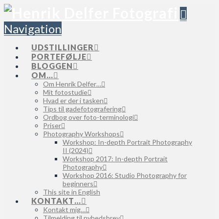
Navigation
UDSTILLINGER
PORTEFØLJE
BLOGGEN
OM…
Om Henrik Delfer…
Mit fotostudie
Hvad er der i tasken
Tips til gadefotografering
Ordbog over foto-terminologi
Priser
Photography Workshops
Workshop: In-depth Portrait Photography
II (2024)
Workshop 2017: In-depth Portrait
Photography
Workshop 2016: Studio Photography for
beginners
This site in English
KONTAKT…
Kontakt mig…
Tilmelding til nyhedsbrev