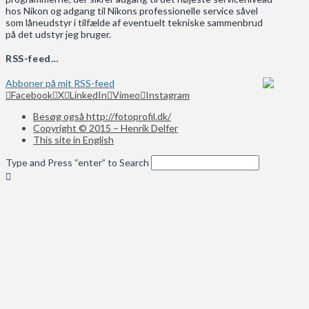
hos Nikon og adgang til Nikons professionelle service såvel
som låneudstyr i tilfælde af eventuelt tekniske sammenbrud
på det udstyr jeg bruger.
RSS-feed…
Abboner på mit RSS-feed
Facebook
X
LinkedIn
Vimeo
Instagram
Besøg også http://fotoprofil.dk/
Copyright © 2015 – Henrik Delfer
This site in English
Type and Press “enter” to Search