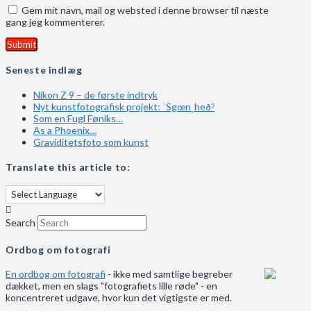
Gem mit navn, mail og websted i denne browser til næste
gang jeg kommenterer.
Seneste indlæg
Nikon Z 9 – de første indtryk
Nyt kunstfotografisk projekt: ˈSgœnˌheðˀ
Som en Fugl Føniks…
As a Phoenix…
Graviditetsfoto som kunst
Translate this article to:
Search
Ordbog om fotografi
En ordbog om fotografi
- ikke med samtlige begreber
dækket, men en slags "fotografiets lille røde" - en
koncentreret udgave, hvor kun det vigtigste er med.