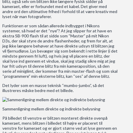
blitz, også selv om blitzen ikke længere fysisk sidder på
kameraet, eller er forbundet med et kabel. Det giver med
andre ord den ultimative frihed i forhold til at være kreativ med
lyset når man fotograferer.
Funktionen er som sådan allerede indbygget i Nikons
systemer, så hvad er det “nye”? At jeg slipper for at have en
ekstra SB-900 flash til at sidde som “Master” på mit Nikon
D3s, der skal styre de andre flashenheder, og frem for alt, at
jeg ikke længere behøver at have direkte udsyn til blitzen jeg
vil fjernudløse. Lys bevæger sig som bekendt i rette linjer (i det
mindste gennem fri luft), og hvis jeg vil placere en blitz, der
skal lyse ind gennem et vindue, skal jeg stadig sikre mig at jeg
har frit udsyn til denne blitz fra min kameraposition, så den
serie af miniglimt, der kommer fra min master-flash og som skal
“programmere” min eksterne blitz, kan “ses” af denne blitz.
Det lyder som en masse teknisk “mumbo-jumbo”, så det
illustreres måske bedre med et billede.
Sammenligning mellem direkte og indirekte belysning
På billedet til venstre er blitzen monteret direkte ovenpå
kameraet, mens blitzen i billedet til højre er placeret til
venstre for kameraet og er gjort større ved at lyse gennem en