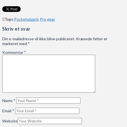
Tags:
Pocketwizard
,
Pro gear
Skriv et svar
Din e-mailadresse vil ikke blive publiceret.
Krævede felter er
markeret med
*
Kommentar
*
Name
*
Email
*
Website