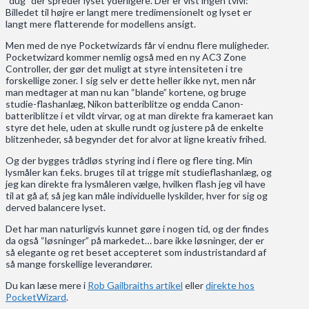
“dug” der spreder lyset yderligere. Der er vist ingen tvivl:
Billedet til højre er langt mere tredimensionelt og lyset er
langt mere flatterende for modellens ansigt.
Men med de nye Pocketwizards får vi endnu flere muligheder.
Pocketwizard kommer nemlig også med en ny AC3 Zone
Controller, der gør det muligt at styre intensiteten i tre
forskellige zoner. I sig selv er dette heller ikke nyt, men når
man medtager at man nu kan “blande” kortene, og bruge
studie-flashanlæg, Nikon batteriblitze og endda Canon-
batteriblitze i et vildt virvar, og at man direkte fra kameraet kan
styre det hele, uden at skulle rundt og justere på de enkelte
blitzenheder, så begynder det for alvor at ligne kreativ frihed.
Og der bygges trådløs styring ind i flere og flere ting. Min
lysmåler kan f.eks. bruges til at trigge mit studieflashanlæg, og
jeg kan direkte fra lysmåleren vælge, hvilken flash jeg vil have
til at gå af, så jeg kan måle individuelle lyskilder, hver for sig og
derved balancere lyset.
Det har man naturligvis kunnet gøre i nogen tid, og der findes
da også “løsninger” på markedet… bare ikke løsninger, der er
så elegante og ret beset accepteret som industristandard af
så mange forskellige leverandører.
Du kan læse mere i
Rob Gailbraiths artikel
eller
direkte hos
PocketWizard
.