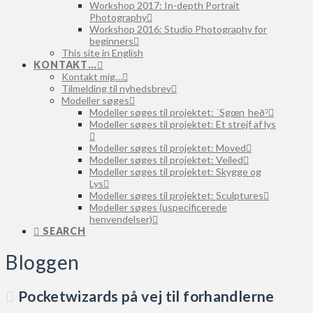
Workshop 2017: In-depth Portrait
Photography
Workshop 2016: Studio Photography for
beginners
This site in English
KONTAKT…
Kontakt mig…
Tilmelding til nyhedsbrev
Modeller søges
Modeller søges til projektet: ˈSgœnˌheðˀ
Modeller søges til projektet: Et strejf af lys
Modeller søges til projektet: Moved
Modeller søges til projektet: Veiled
Modeller søges til projektet: Skygge og
Lys
Modeller søges til projektet: Sculptures
Modeller søges (uspecificerede
henvendelser)
SEARCH
Bloggen
Pocketwizards på vej til forhandlerne