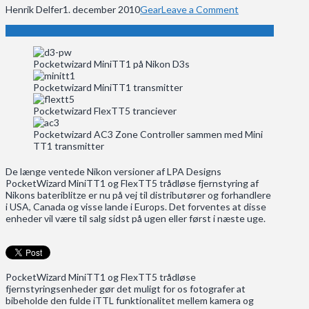
Henrik Delfer
1. december 2010
Gear
Leave a Comment
Pocketwizard MiniTT1 på Nikon D3s
Pocketwizard MiniTT1 transmitter
Pocketwizard FlexTT5 tranciever
Pocketwizard AC3 Zone Controller sammen med Mini
TT1 transmitter
De længe ventede Nikon versioner af LPA Designs
PocketWizard MiniTT1 og FlexTT5 trådløse fjernstyring af
Nikons bateriblitze er nu på vej til distributører og forhandlere
i USA, Canada og visse lande i Europs. Det forventes at disse
enheder vil være til salg sidst på ugen eller først i næste uge.
PocketWizard MiniTT1 og FlexTT5 trådløse
fjernstyringsenheder gør det muligt for os fotografer at
bibeholde den fulde iTTL funktionalitet mellem kamera og