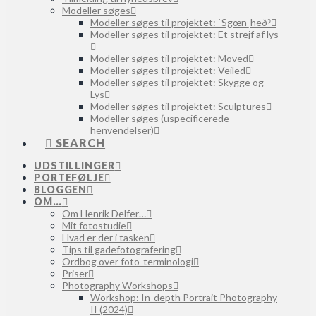
Modeller søges
Modeller søges til projektet: ˈSgœnˌheðˀ
Modeller søges til projektet: Et strejf af lys
Modeller søges til projektet: Moved
Modeller søges til projektet: Veiled
Modeller søges til projektet: Skygge og
Lys
Modeller søges til projektet: Sculptures
Modeller søges (uspecificerede
henvendelser)
SEARCH
UDSTILLINGER
PORTEFØLJE
BLOGGEN
OM…
Om Henrik Delfer…
Mit fotostudie
Hvad er der i tasken
Tips til gadefotografering
Ordbog over foto-terminologi
Priser
Photography Workshops
Workshop: In-depth Portrait Photography
II (2024)