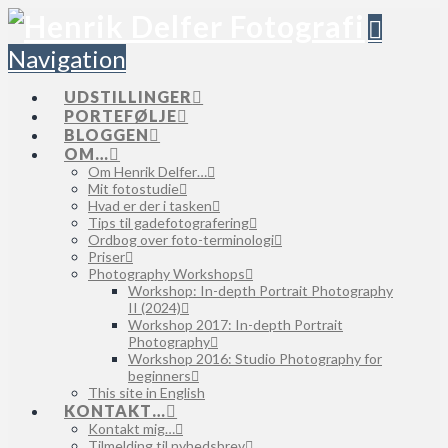
Navigation
UDSTILLINGER
PORTEFØLJE
BLOGGEN
OM…
Om Henrik Delfer…
Mit fotostudie
Hvad er der i tasken
Tips til gadefotografering
Ordbog over foto-terminologi
Priser
Photography Workshops
Workshop: In-depth Portrait Photography
II (2024)
Workshop 2017: In-depth Portrait
Photography
Workshop 2016: Studio Photography for
beginners
This site in English
KONTAKT…
Kontakt mig…
Tilmelding til nyhedsbrev