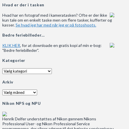
Hvad er der i tasken
Hvad har en fotograf med i kameratasken? Ofte er der ikke
kun tale om en enkelt taske men om flere tasker, kufferter og
kasser.
Se hvad jeg har med når jeg er på fotoshoots.
Bedre feriebilleder…
KLIK HER
, for at downloade en gratis kopi af min e-bog:
"Bedre feriebilleder".
Kategorier
Kategorier
Arkiv
Arkiv
Nikon NPS og NPU
Henrik Delfer understøttes af Nikon gennem Nikons
Professional User- og Nikon Professional Service
programmerne, der sikrer adgang til det højeste serviceniveau