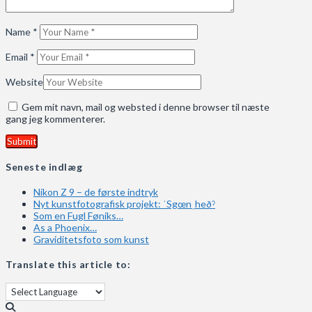
Name
*
Email
*
Website
Gem mit navn, mail og websted i denne browser til næste
gang jeg kommenterer.
Seneste indlæg
Nikon Z 9 – de første indtryk
Nyt kunstfotografisk projekt: ˈSgœnˌheðˀ
Som en Fugl Føniks…
As a Phoenix…
Graviditetsfoto som kunst
Translate this article to: