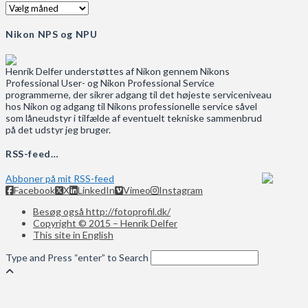
Arkiv
Nikon NPS og NPU
Henrik Delfer understøttes af Nikon gennem Nikons
Professional User- og Nikon Professional Service
programmerne, der sikrer adgang til det højeste serviceniveau
hos Nikon og adgang til Nikons professionelle service såvel
som låneudstyr i tilfælde af eventuelt tekniske sammenbrud
på det udstyr jeg bruger.
RSS-feed…
Abboner på mit RSS-feed
Facebook
X
LinkedIn
Vimeo
Instagram
Besøg også http://fotoprofil.dk/
Copyright © 2015 – Henrik Delfer
This site in English
Type and Press “enter” to Search