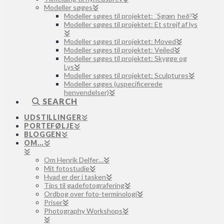
Modeller søges
Modeller søges til projektet: ˈSgœnˌheðˀ
Modeller søges til projektet: Et strejf af lys
Modeller søges til projektet: Moved
Modeller søges til projektet: Veiled
Modeller søges til projektet: Skygge og
Lys
Modeller søges til projektet: Sculptures
Modeller søges (uspecificerede
henvendelser)
SEARCH
UDSTILLINGER
PORTEFØLJE
BLOGGEN
OM…
Om Henrik Delfer…
Mit fotostudie
Hvad er der i tasken
Tips til gadefotografering
Ordbog over foto-terminologi
Priser
Photography Workshops