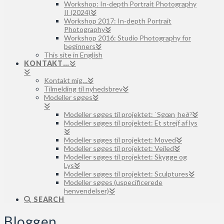
Workshop: In-depth Portrait Photography
II (2024)
Workshop 2017: In-depth Portrait
Photography
Workshop 2016: Studio Photography for
beginners
This site in English
KONTAKT…
Kontakt mig…
Tilmelding til nyhedsbrev
Modeller søges
Modeller søges til projektet: ˈSgœnˌheðˀ
Modeller søges til projektet: Et strejf af lys
Modeller søges til projektet: Moved
Modeller søges til projektet: Veiled
Modeller søges til projektet: Skygge og
Lys
Modeller søges til projektet: Sculptures
Modeller søges (uspecificerede
henvendelser)
SEARCH
Bloggen