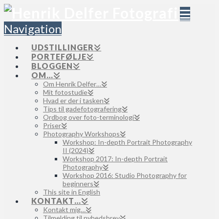
Navigation
UDSTILLINGER
PORTEFØLJE
BLOGGEN
OM…
Om Henrik Delfer…
Mit fotostudie
Hvad er der i tasken
Tips til gadefotografering
Ordbog over foto-terminologi
Priser
Photography Workshops
Workshop: In-depth Portrait Photography
II (2024)
Workshop 2017: In-depth Portrait
Photography
Workshop 2016: Studio Photography for
beginners
This site in English
KONTAKT…
Kontakt mig…
Tilmelding til nyhedsbrev