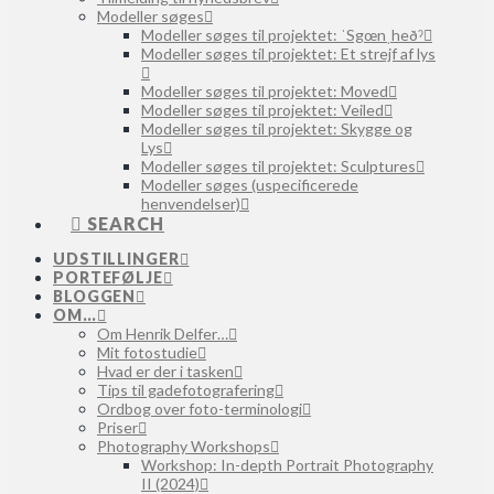
Modeller søges
Modeller søges til projektet: ˈSgœnˌheðˀ
Modeller søges til projektet: Et strejf af lys
Modeller søges til projektet: Moved
Modeller søges til projektet: Veiled
Modeller søges til projektet: Skygge og
Lys
Modeller søges til projektet: Sculptures
Modeller søges (uspecificerede
henvendelser)
SEARCH
UDSTILLINGER
PORTEFØLJE
BLOGGEN
OM…
Om Henrik Delfer…
Mit fotostudie
Hvad er der i tasken
Tips til gadefotografering
Ordbog over foto-terminologi
Priser
Photography Workshops
Workshop: In-depth Portrait Photography
II (2024)