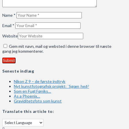
Name
*
Email
*
Website
Gem mit navn, mail og websted i denne browser til næste
gang jeg kommenterer.
Seneste indlæg
Nikon Z 9 – de første indtryk
Nyt kunstfotografisk projekt: ˈSgœnˌheðˀ
Som en Fugl Føniks…
As a Phoenix…
Graviditetsfoto som kunst
Translate this article to: