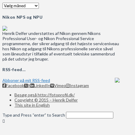
Arkiv
Nikon NPS og NPU
Henrik Delfer understøttes af Nikon gennem Nikons
Professional User- og Nikon Professional Service
programmerne, der sikrer adgang til det højeste serviceniveau
hos Nikon og adgang til Nikons professionelle service såvel
som låneudstyr i tilfælde af eventuelt tekniske sammenbrud
på det udstyr jeg bruger.
RSS-feed…
Abboner på mit RSS-feed
Facebook
X
LinkedIn
Vimeo
Instagram
Besøg også http://fotoprofil.dk/
Copyright © 2015 – Henrik Delfer
This site in English
Type and Press “enter” to Search