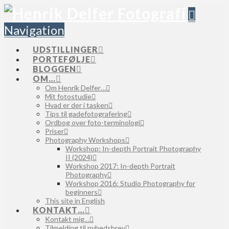
Navigation
UDSTILLINGER
PORTEFØLJE
BLOGGEN
OM…
Om Henrik Delfer…
Mit fotostudie
Hvad er der i tasken
Tips til gadefotografering
Ordbog over foto-terminologi
Priser
Photography Workshops
Workshop: In-depth Portrait Photography
II (2024)
Workshop 2017: In-depth Portrait
Photography
Workshop 2016: Studio Photography for
beginners
This site in English
KONTAKT…
Kontakt mig…
Tilmelding til nyhedsbrev