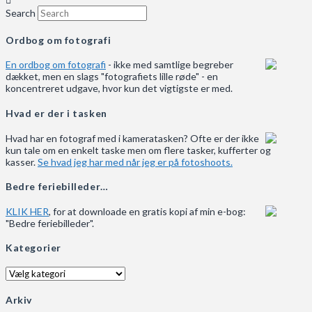
Search
Ordbog om fotografi
En ordbog om fotografi
- ikke med samtlige begreber
dækket, men en slags "fotografiets lille røde" - en
koncentreret udgave, hvor kun det vigtigste er med.
Hvad er der i tasken
Hvad har en fotograf med i kameratasken? Ofte er der ikke
kun tale om en enkelt taske men om flere tasker, kufferter og
kasser.
Se hvad jeg har med når jeg er på fotoshoots.
Bedre feriebilleder…
KLIK HER
, for at downloade en gratis kopi af min e-bog:
"Bedre feriebilleder".
Kategorier
Kategorier
Arkiv