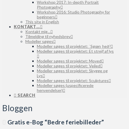
Workshop 2017: In-depth Portrait
Photography
Workshop 2016: Studio Photography for
beginners
This site in English
KONTAKT…
Kontakt mig…
Tilmelding til nyhedsbrev
Modeller søges
Modeller søges til projektet: ˈSgœnˌheðˀ
Modeller søges til projektet: Et strejf af lys
Modeller søges til projektet: Moved
Modeller søges til projektet: Veiled
Modeller søges til projektet: Skygge og
Lys
Modeller søges til projektet: Sculptures
Modeller søges (uspecificerede
henvendelser)
SEARCH
Bloggen
Gratis e-Bog “Bedre feriebilleder”