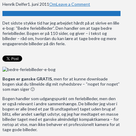
Henrik Delfer
1. juni 2011
Om
Leave a Comment
Det sidste stykke tid har jeg arbejdet hårdt på at skrive en lille
e-bog: “Bedre feriebilleder”. Den handler om at tage bedre
feriebilleder. Bogen er på 110 sider, og giver – i tekst og
billeder – råd om, hvordan du kan lære at tage bedre og mere
engagerende billeder på din ferie.
Bogen er ganske GRATIS
, men for at kunne downloade
bogen skal du tilmelde dig mit nyhedsbrev – “noget for noget”
som man siger 🙂
Bogen handler som udgangspunkt om feriebilleder, men den
er også relevant i andre sammenhænge. De billeder jeg viser i
bogen er alle (med et par få undtagelser) taget uden brug af
blitz, eller andet særligt udstyr, og jeg har medtaget en masse
billeder taget med et ganske almindeligt kompaktkamera – for
netop at vise, man ikke behøver et professionelt kamera for at
tage gode billeder.