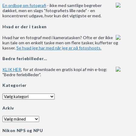
En ordbog om fotografi
- ikke med samtlige begreber
dækket, men en slags "fotografiets lille røde" - en
koncentreret udgave, hvor kun det vigtigste er med.
Hvad er der i tasken
Hvad har en fotograf med i kameratasken? Ofte er der ikke
kun tale om en enkelt taske men om flere tasker, kufferter og
kasser.
Se hvad jeg har med når jeg er på fotoshoots.
Bedre feriebilleder…
KLIK HER
, for at downloade en gratis kopi af min e-bog:
"Bedre feriebilleder".
Kategorier
Kategorier
Arkiv
Arkiv
Nikon NPS og NPU