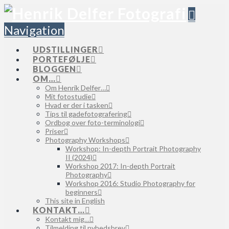
Navigation
UDSTILLINGER
PORTEFØLJE
BLOGGEN
OM…
Om Henrik Delfer…
Mit fotostudie
Hvad er der i tasken
Tips til gadefotografering
Ordbog over foto-terminologi
Priser
Photography Workshops
Workshop: In-depth Portrait Photography
II (2024)
Workshop 2017: In-depth Portrait
Photography
Workshop 2016: Studio Photography for
beginners
This site in English
KONTAKT…
Kontakt mig…
Tilmelding til nyhedsbrev