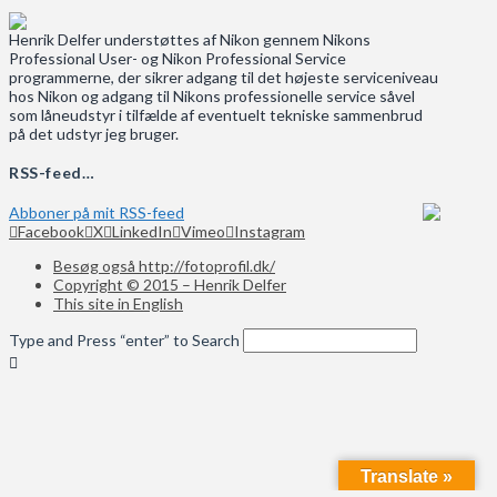
Henrik Delfer understøttes af Nikon gennem Nikons
Professional User- og Nikon Professional Service
programmerne, der sikrer adgang til det højeste serviceniveau
hos Nikon og adgang til Nikons professionelle service såvel
som låneudstyr i tilfælde af eventuelt tekniske sammenbrud
på det udstyr jeg bruger.
RSS-feed…
Abboner på mit RSS-feed
Facebook
X
LinkedIn
Vimeo
Instagram
Besøg også http://fotoprofil.dk/
Copyright © 2015 – Henrik Delfer
This site in English
Type and Press “enter” to Search
Translate »