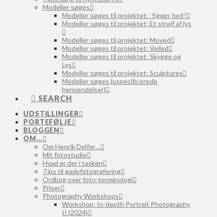
Modeller søges
Modeller søges til projektet: ˈSgœnˌheðˀ
Modeller søges til projektet: Et strejf af lys
Modeller søges til projektet: Moved
Modeller søges til projektet: Veiled
Modeller søges til projektet: Skygge og
Lys
Modeller søges til projektet: Sculptures
Modeller søges (uspecificerede
henvendelser)
SEARCH
UDSTILLINGER
PORTEFØLJE
BLOGGEN
OM…
Om Henrik Delfer…
Mit fotostudie
Hvad er der i tasken
Tips til gadefotografering
Ordbog over foto-terminologi
Priser
Photography Workshops
Workshop: In-depth Portrait Photography
II (2024)