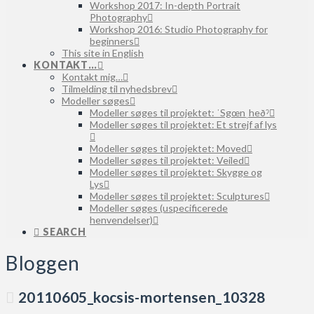
Workshop 2017: In-depth Portrait
Photography
Workshop 2016: Studio Photography for
beginners
This site in English
KONTAKT…
Kontakt mig…
Tilmelding til nyhedsbrev
Modeller søges
Modeller søges til projektet: ˈSgœnˌheðˀ
Modeller søges til projektet: Et strejf af lys
Modeller søges til projektet: Moved
Modeller søges til projektet: Veiled
Modeller søges til projektet: Skygge og
Lys
Modeller søges til projektet: Sculptures
Modeller søges (uspecificerede
henvendelser)
SEARCH
Bloggen
20110605_kocsis-mortensen_10328