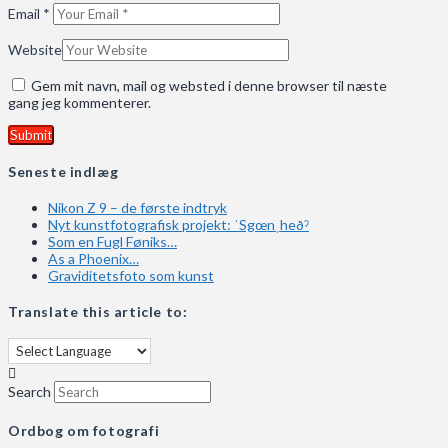
Email
*
Website
Gem mit navn, mail og websted i denne browser til næste
gang jeg kommenterer.
Seneste indlæg
Nikon Z 9 – de første indtryk
Nyt kunstfotografisk projekt: ˈSgœnˌheðˀ
Som en Fugl Føniks…
As a Phoenix…
Graviditetsfoto som kunst
Translate this article to:
Search
Ordbog om fotografi