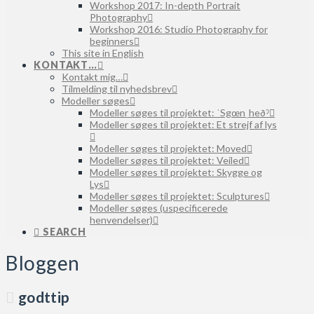
Workshop 2017: In-depth Portrait
Photography
Workshop 2016: Studio Photography for
beginners
This site in English
KONTAKT…
Kontakt mig…
Tilmelding til nyhedsbrev
Modeller søges
Modeller søges til projektet: ˈSgœnˌheðˀ
Modeller søges til projektet: Et strejf af lys
Modeller søges til projektet: Moved
Modeller søges til projektet: Veiled
Modeller søges til projektet: Skygge og
Lys
Modeller søges til projektet: Sculptures
Modeller søges (uspecificerede
henvendelser)
SEARCH
Bloggen
godttip