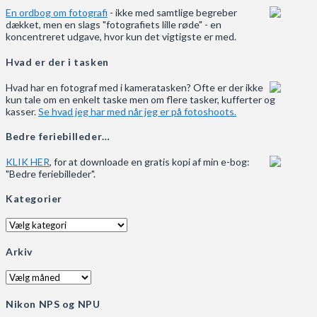
En ordbog om fotografi
- ikke med samtlige begreber
dækket, men en slags "fotografiets lille røde" - en
koncentreret udgave, hvor kun det vigtigste er med.
Hvad er der i tasken
Hvad har en fotograf med i kameratasken? Ofte er der ikke
kun tale om en enkelt taske men om flere tasker, kufferter og
kasser.
Se hvad jeg har med når jeg er på fotoshoots.
Bedre feriebilleder…
KLIK HER
, for at downloade en gratis kopi af min e-bog:
"Bedre feriebilleder".
Kategorier
Kategorier
Arkiv
Arkiv
Nikon NPS og NPU