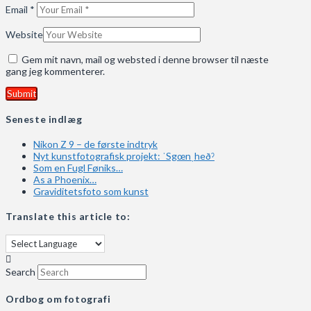
Email
*
Website
Gem mit navn, mail og websted i denne browser til næste
gang jeg kommenterer.
Seneste indlæg
Nikon Z 9 – de første indtryk
Nyt kunstfotografisk projekt: ˈSgœnˌheðˀ
Som en Fugl Føniks…
As a Phoenix…
Graviditetsfoto som kunst
Translate this article to:
Search
Ordbog om fotografi