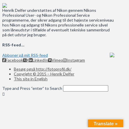
Henrik Delfer understøttes af Nikon gennem Nikons
Professional User- og Nikon Professional Service
programmerne, der sikrer adgang til det højeste serviceniveau
hos Nikon og adgang til Nikons professionelle service såvel
som låneudstyr i tilfælde af eventuelt tekniske sammenbrud
på det udstyr jeg bruger.
RSS-feed…
Abboner på mit RSS-feed
Facebook
X
LinkedIn
Vimeo
Instagram
Besøg også http://fotoprofil.dk/
Copyright © 2015 – Henrik Delfer
This site in English
Type and Press “enter” to Search
Translate »