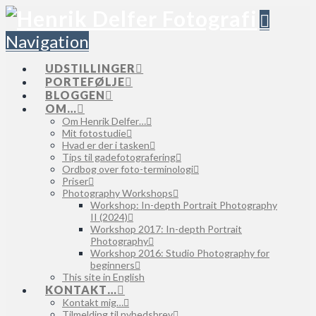
Navigation
UDSTILLINGER
PORTEFØLJE
BLOGGEN
OM…
Om Henrik Delfer…
Mit fotostudie
Hvad er der i tasken
Tips til gadefotografering
Ordbog over foto-terminologi
Priser
Photography Workshops
Workshop: In-depth Portrait Photography
II (2024)
Workshop 2017: In-depth Portrait
Photography
Workshop 2016: Studio Photography for
beginners
This site in English
KONTAKT…
Kontakt mig…
Tilmelding til nyhedsbrev