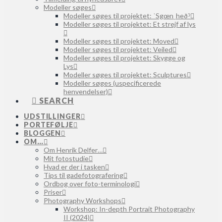
Modeller søges
Modeller søges til projektet: ˈSgœnˌheðˀ
Modeller søges til projektet: Et strejf af lys
Modeller søges til projektet: Moved
Modeller søges til projektet: Veiled
Modeller søges til projektet: Skygge og
Lys
Modeller søges til projektet: Sculptures
Modeller søges (uspecificerede
henvendelser)
SEARCH
UDSTILLINGER
PORTEFØLJE
BLOGGEN
OM…
Om Henrik Delfer…
Mit fotostudie
Hvad er der i tasken
Tips til gadefotografering
Ordbog over foto-terminologi
Priser
Photography Workshops
Workshop: In-depth Portrait Photography
II (2024)