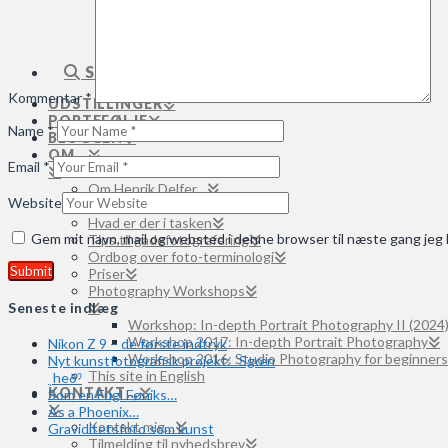
Modeller søges til projektet: Veiled
Modeller søges til projektet: Skygge og Lys
Modeller søges til projektet: Sculptures
Modeller søges (uspecificerede henvendelser)
SEARCH
Kommentar
*
UDSTILLINGER
PORTEFØLJE
Name
*
BLOGGEN
OM…
Email
*
Om Henrik Delfer…
Website
Mit fotostudie
Hvad er der i tasken
Gem mit navn, mail og websted i denne browser til næste gang je
Tips til gadefotografering
Ordbog over foto-terminologi
Priser
Photography Workshops
Seneste indlæg
Workshop: In-depth Portrait Photography II (2024
Workshop 2017: In-depth Portrait Photography
Nikon Z 9 – de første indtryk
Workshop 2016: Studio Photography for beginners
Nyt kunstfotografisk projekt: ˈSgœn
This site in English
ˌheðˀ
KONTAKT…
Som en Fugl Føniks…
As a Phoenix…
Kontakt mig…
Graviditetsfoto som kunst
Tilmelding til nyhedsbrev