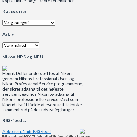
kopi af min e-bog: "Bedre feriebilleder".
Kategorier
Kategorier
Arkiv
Arkiv
Nikon NPS og NPU
Henrik Delfer understøttes af Nikon
gennem Nikons Professional User- og
Nikon Professional Service programmerne,
der sikrer adgang til det højeste
serviceniveau hos Nikon og adgang til
Nikons professionelle service såvel som
låneudstyr i tilfælde af eventuelt tekniske
sammenbrud på det udstyr jeg bruger.
RSS-feed…
Abboner på mit RSS-feed
Facebook
X
LinkedIn
Vimeo
Instagram