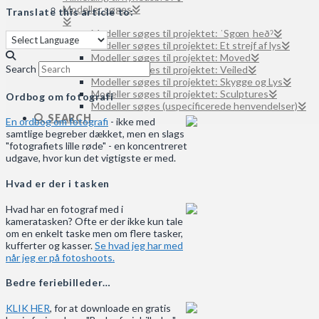
Modeller søges
Translate this article to:
Modeller søges til projektet: ˈSgœnˌheðˀ
Modeller søges til projektet: Et strejf af lys
Modeller søges til projektet: Moved
Search
Modeller søges til projektet: Veiled
Modeller søges til projektet: Skygge og Lys
Modeller søges til projektet: Sculptures
Ordbog om fotografi
Modeller søges (uspecificerede henvendelser)
SEARCH
En ordbog om fotografi
- ikke med
samtlige begreber dækket, men en slags
"fotografiets lille røde" - en koncentreret
udgave, hvor kun det vigtigste er med.
Hvad er der i tasken
Hvad har en fotograf med i
kameratasken? Ofte er der ikke kun tale
om en enkelt taske men om flere tasker,
kufferter og kasser.
Se hvad jeg har med
når jeg er på fotoshoots.
Bedre feriebilleder…
KLIK HER
, for at downloade en gratis