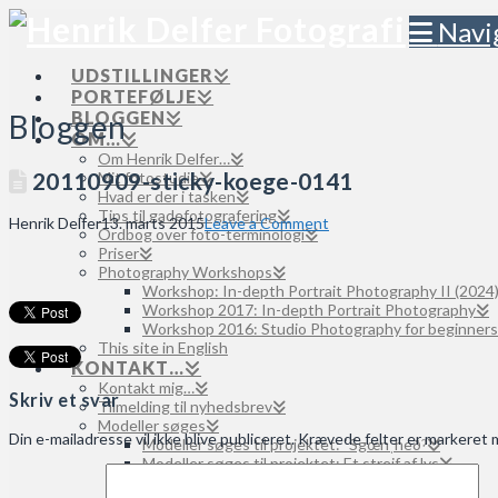
Navi
UDSTILLINGER
PORTEFØLJE
BLOGGEN
Bloggen
OM…
Om Henrik Delfer…
20110909-sticky-koege-0141
Mit fotostudie
Hvad er der i tasken
Tips til gadefotografering
Henrik Delfer
13. marts 2015
Leave a Comment
Ordbog over foto-terminologi
Priser
Photography Workshops
Workshop: In-depth Portrait Photography II (2024
Workshop 2017: In-depth Portrait Photography
Workshop 2016: Studio Photography for beginners
This site in English
KONTAKT…
Kontakt mig…
Skriv et svar
Tilmelding til nyhedsbrev
Modeller søges
Din e-mailadresse vil ikke blive publiceret.
Krævede felter er markeret
Modeller søges til projektet: ˈSgœnˌheðˀ
Modeller søges til projektet: Et strejf af lys
Modeller søges til projektet: Moved