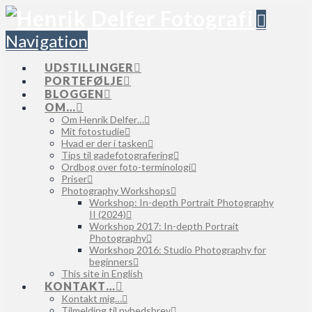
Navigation
UDSTILLINGER
PORTEFØLJE
BLOGGEN
OM…
Om Henrik Delfer…
Mit fotostudie
Hvad er der i tasken
Tips til gadefotografering
Ordbog over foto-terminologi
Priser
Photography Workshops
Workshop: In-depth Portrait Photography
II (2024)
Workshop 2017: In-depth Portrait
Photography
Workshop 2016: Studio Photography for
beginners
This site in English
KONTAKT…
Kontakt mig…
Tilmelding til nyhedsbrev