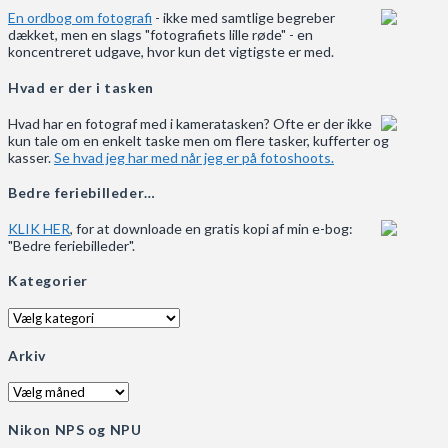
En ordbog om fotografi
- ikke med samtlige begreber
dækket, men en slags "fotografiets lille røde" - en
koncentreret udgave, hvor kun det vigtigste er med.
Hvad er der i tasken
Hvad har en fotograf med i kameratasken? Ofte er der ikke
kun tale om en enkelt taske men om flere tasker, kufferter og
kasser.
Se hvad jeg har med når jeg er på fotoshoots.
Bedre feriebilleder…
KLIK HER
, for at downloade en gratis kopi af min e-bog:
"Bedre feriebilleder".
Kategorier
Kategorier
Arkiv
Arkiv
Nikon NPS og NPU