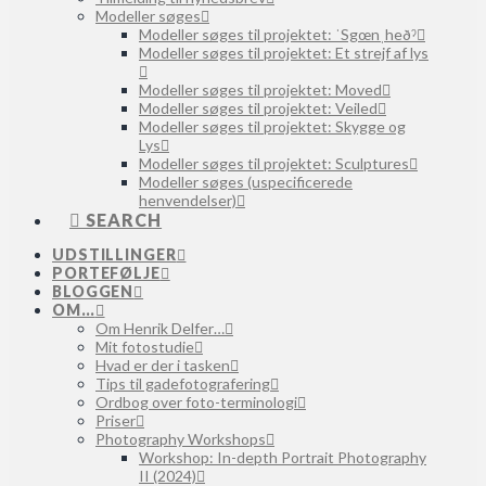
Modeller søges
Modeller søges til projektet: ˈSgœnˌheðˀ
Modeller søges til projektet: Et strejf af lys
Modeller søges til projektet: Moved
Modeller søges til projektet: Veiled
Modeller søges til projektet: Skygge og
Lys
Modeller søges til projektet: Sculptures
Modeller søges (uspecificerede
henvendelser)
SEARCH
UDSTILLINGER
PORTEFØLJE
BLOGGEN
OM…
Om Henrik Delfer…
Mit fotostudie
Hvad er der i tasken
Tips til gadefotografering
Ordbog over foto-terminologi
Priser
Photography Workshops
Workshop: In-depth Portrait Photography
II (2024)