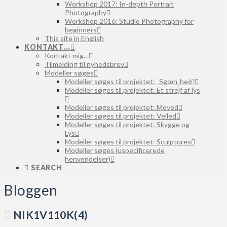
Workshop 2017: In-depth Portrait
Photography
Workshop 2016: Studio Photography for
beginners
This site in English
KONTAKT…
Kontakt mig…
Tilmelding til nyhedsbrev
Modeller søges
Modeller søges til projektet: ˈSgœnˌheðˀ
Modeller søges til projektet: Et strejf af lys
Modeller søges til projektet: Moved
Modeller søges til projektet: Veiled
Modeller søges til projektet: Skygge og
Lys
Modeller søges til projektet: Sculptures
Modeller søges (uspecificerede
henvendelser)
SEARCH
Bloggen
NIK1V110K(4)