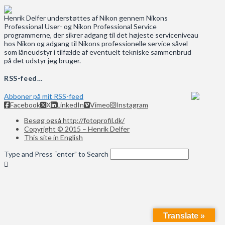
Henrik Delfer understøttes af Nikon gennem Nikons
Professional User- og Nikon Professional Service
programmerne, der sikrer adgang til det højeste serviceniveau
hos Nikon og adgang til Nikons professionelle service såvel
som låneudstyr i tilfælde af eventuelt tekniske sammenbrud
på det udstyr jeg bruger.
RSS-feed…
Abboner på mit RSS-feed
Facebook
X
LinkedIn
Vimeo
Instagram
Besøg også http://fotoprofil.dk/
Copyright © 2015 – Henrik Delfer
This site in English
Type and Press “enter” to Search
Translate »