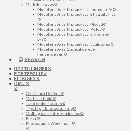
Modeller søges
Modeller søges til projektet: ˈSgœnˌheðˀ
Modeller søges til projektet: Et strejf af lys
Modeller søges til projektet: Moved
Modeller søges til projektet: Veiled
Modeller søges til projektet: Skygge og
Lys
Modeller søges til projektet: Sculptures
Modeller søges (uspecificerede
henvendelser)
SEARCH
UDSTILLINGER
PORTEFØLJE
BLOGGEN
OM…
Om Henrik Delfer…
Mit fotostudie
Hvad er der i tasken
Tips til gadefotografering
Ordbog over foto-terminologi
Priser
Photography Workshops