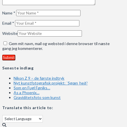
Name
*
Email
*
Website
Gem mit navn, mail og websted i denne browser til næste
gang jeg kommenterer.
Seneste indlæg
Nikon Z 9 – de første indtryk
Nyt kunstfotografisk projekt: ˈSgœnˌheðˀ
Som en Fugl Føniks…
As a Phoenix…
Graviditetsfoto som kunst
Translate this article to: