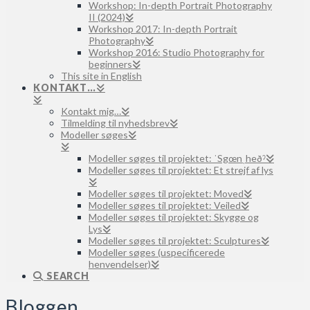
Workshop: In-depth Portrait Photography
II (2024)
Workshop 2017: In-depth Portrait
Photography
Workshop 2016: Studio Photography for
beginners
This site in English
KONTAKT…
Kontakt mig…
Tilmelding til nyhedsbrev
Modeller søges
Modeller søges til projektet: ˈSgœnˌheðˀ
Modeller søges til projektet: Et strejf af lys
Modeller søges til projektet: Moved
Modeller søges til projektet: Veiled
Modeller søges til projektet: Skygge og
Lys
Modeller søges til projektet: Sculptures
Modeller søges (uspecificerede
henvendelser)
SEARCH
Bloggen