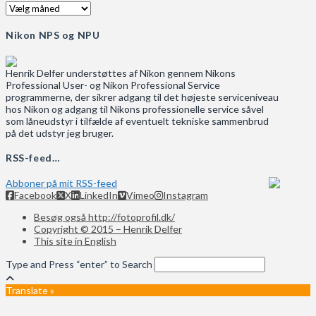
Arkiv
Nikon NPS og NPU
Henrik Delfer understøttes af Nikon gennem Nikons
Professional User- og Nikon Professional Service
programmerne, der sikrer adgang til det højeste serviceniveau
hos Nikon og adgang til Nikons professionelle service såvel
som låneudstyr i tilfælde af eventuelt tekniske sammenbrud
på det udstyr jeg bruger.
RSS-feed…
Abboner på mit RSS-feed
Facebook
X
LinkedIn
Vimeo
Instagram
Besøg også http://fotoprofil.dk/
Copyright © 2015 – Henrik Delfer
This site in English
Type and Press “enter” to Search
Translate »