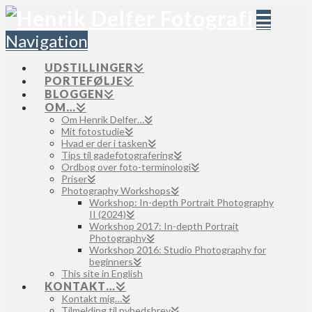
Navigation
UDSTILLINGER
PORTEFØLJE
BLOGGEN
OM…
Om Henrik Delfer…
Mit fotostudie
Hvad er der i tasken
Tips til gadefotografering
Ordbog over foto-terminologi
Priser
Photography Workshops
Workshop: In-depth Portrait Photography
II (2024)
Workshop 2017: In-depth Portrait
Photography
Workshop 2016: Studio Photography for
beginners
This site in English
KONTAKT…
Kontakt mig…
Tilmelding til nyhedsbrev