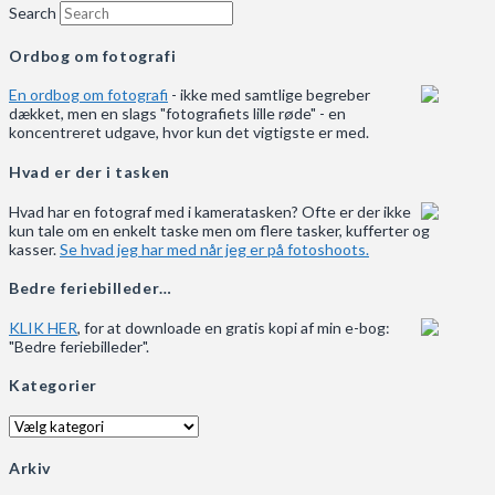
Search
Ordbog om fotografi
En ordbog om fotografi
- ikke med samtlige begreber
dækket, men en slags "fotografiets lille røde" - en
koncentreret udgave, hvor kun det vigtigste er med.
Hvad er der i tasken
Hvad har en fotograf med i kameratasken? Ofte er der ikke
kun tale om en enkelt taske men om flere tasker, kufferter og
kasser.
Se hvad jeg har med når jeg er på fotoshoots.
Bedre feriebilleder…
KLIK HER
, for at downloade en gratis kopi af min e-bog:
"Bedre feriebilleder".
Kategorier
Kategorier
Arkiv