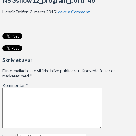
NSGshow12_program_portr-46
Henrik Delfer
13. marts 2015
Leave a Comment
Skriv et svar
Din e-mailadresse vil ikke blive publiceret.
Krævede felter er
markeret med
*
Kommentar
*