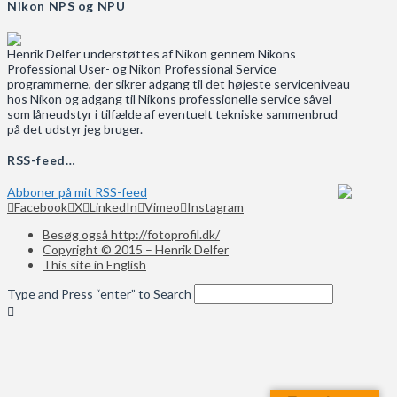
Nikon NPS og NPU
Henrik Delfer understøttes af Nikon gennem Nikons
Professional User- og Nikon Professional Service
programmerne, der sikrer adgang til det højeste serviceniveau
hos Nikon og adgang til Nikons professionelle service såvel
som låneudstyr i tilfælde af eventuelt tekniske sammenbrud
på det udstyr jeg bruger.
RSS-feed…
Abboner på mit RSS-feed
Facebook
X
LinkedIn
Vimeo
Instagram
Besøg også http://fotoprofil.dk/
Copyright © 2015 – Henrik Delfer
This site in English
Type and Press “enter” to Search