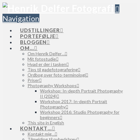
Navigation
UDSTILLINGER
PORTEFØLJE
BLOGGEN
OM…
Om Henrik Delfer…
Mit fotostudie
Hvad er der i tasken
Tips til gadefotografering
Ordbog over foto-terminologi
Priser
Photography Workshops
Workshop: In-depth Portrait Photography
II (2024)
Workshop 2017: In-depth Portrait
Photography
Workshop 2016: Studio Photography for
beginners
This site in English
KONTAKT…
Kontakt mig…
Tilmelding til nyhedsbrev