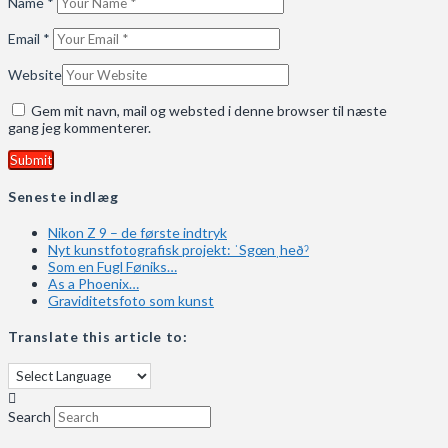
Name
*
Email
*
Website
Gem mit navn, mail og websted i denne browser til næste
gang jeg kommenterer.
Seneste indlæg
Nikon Z 9 – de første indtryk
Nyt kunstfotografisk projekt: ˈSgœnˌheðˀ
Som en Fugl Føniks…
As a Phoenix…
Graviditetsfoto som kunst
Translate this article to:
Search