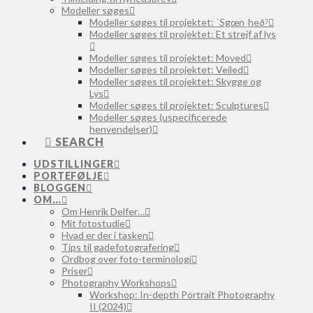
Modeller søges
Modeller søges til projektet: ˈSgœnˌheðˀ
Modeller søges til projektet: Et strejf af lys
Modeller søges til projektet: Moved
Modeller søges til projektet: Veiled
Modeller søges til projektet: Skygge og
Lys
Modeller søges til projektet: Sculptures
Modeller søges (uspecificerede
henvendelser)
SEARCH
UDSTILLINGER
PORTEFØLJE
BLOGGEN
OM…
Om Henrik Delfer…
Mit fotostudie
Hvad er der i tasken
Tips til gadefotografering
Ordbog over foto-terminologi
Priser
Photography Workshops
Workshop: In-depth Portrait Photography
II (2024)