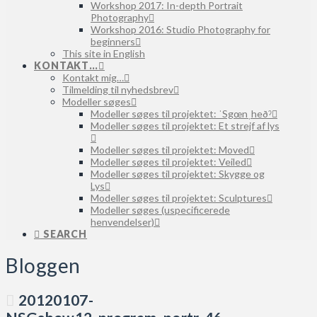
Workshop 2017: In-depth Portrait
Photography
Workshop 2016: Studio Photography for
beginners
This site in English
KONTAKT…
Kontakt mig…
Tilmelding til nyhedsbrev
Modeller søges
Modeller søges til projektet: ˈSgœnˌheðˀ
Modeller søges til projektet: Et strejf af lys
Modeller søges til projektet: Moved
Modeller søges til projektet: Veiled
Modeller søges til projektet: Skygge og
Lys
Modeller søges til projektet: Sculptures
Modeller søges (uspecificerede
henvendelser)
SEARCH
Bloggen
20120107-