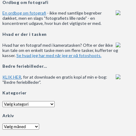
Ordbog om fotografi
En ordbog om fotografi
- ikke med samtlige begreber
dækket, men en slags "fotografiets lille røde" - en
koncentreret udgave, hvor kun det vigtigste er med.
Hvad er der i tasken
Hvad har en fotograf med i kameratasken? Ofte er der ikke
kun tale om en enkelt taske men om flere tasker, kufferter og
kasser.
Se hvad jeg har med når jeg er på fotoshoots.
Bedre feriebilleder…
KLIK HER
, for at downloade en gratis kopi af min e-bog:
"Bedre feriebilleder".
Kategorier
Kategorier
Arkiv
Arkiv