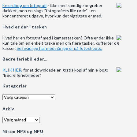
En ordbog om fotografi
- ikke med samtlige begreber
dækket, men en slags "fotografiets lille røde" - en
koncentreret udgave, hvor kun det vigtigste er med.
Hvad er der i tasken
Hvad har en fotograf med i kameratasken? Ofte er der ikke
kun tale om en enkelt taske men om flere tasker, kufferter og
kasser.
Se hvad jeg har med når jeg er på fotoshoots.
Bedre feriebilleder…
KLIK HER
, for at downloade en gratis kopi af min e-bog:
"Bedre feriebilleder".
Kategorier
Kategorier
Arkiv
Arkiv
Nikon NPS og NPU