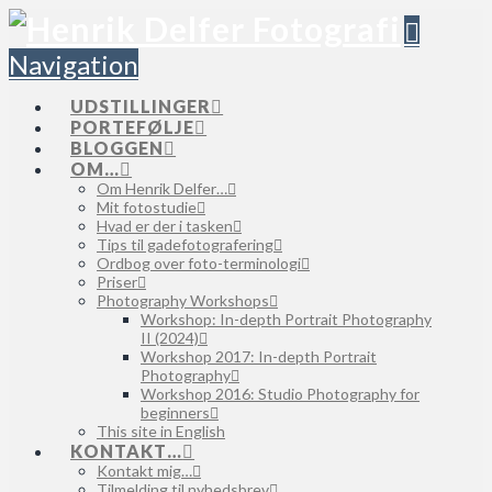
Navigation
UDSTILLINGER
PORTEFØLJE
BLOGGEN
OM…
Om Henrik Delfer…
Mit fotostudie
Hvad er der i tasken
Tips til gadefotografering
Ordbog over foto-terminologi
Priser
Photography Workshops
Workshop: In-depth Portrait Photography
II (2024)
Workshop 2017: In-depth Portrait
Photography
Workshop 2016: Studio Photography for
beginners
This site in English
KONTAKT…
Kontakt mig…
Tilmelding til nyhedsbrev