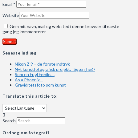
Email
*
Website
Gem mit navn, mail og websted i denne browser til næste
gang jeg kommenterer.
Seneste indlæg
Nikon Z 9 – de første indtryk
Nyt kunstfotografisk projekt: ˈSgœnˌheðˀ
Som en Fugl Føniks…
As a Phoenix…
Graviditetsfoto som kunst
Translate this article to:
Search
Ordbog om fotografi