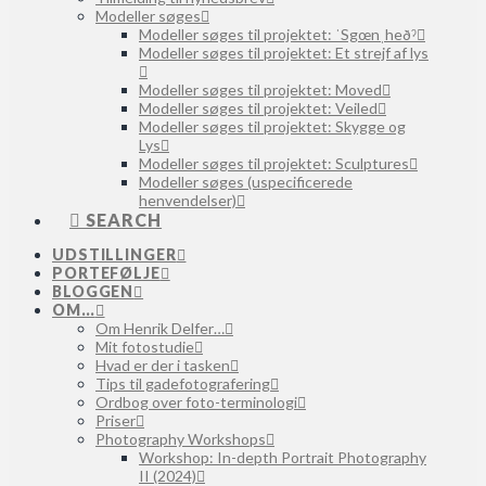
Modeller søges
Modeller søges til projektet: ˈSgœnˌheðˀ
Modeller søges til projektet: Et strejf af lys
Modeller søges til projektet: Moved
Modeller søges til projektet: Veiled
Modeller søges til projektet: Skygge og
Lys
Modeller søges til projektet: Sculptures
Modeller søges (uspecificerede
henvendelser)
SEARCH
UDSTILLINGER
PORTEFØLJE
BLOGGEN
OM…
Om Henrik Delfer…
Mit fotostudie
Hvad er der i tasken
Tips til gadefotografering
Ordbog over foto-terminologi
Priser
Photography Workshops
Workshop: In-depth Portrait Photography
II (2024)