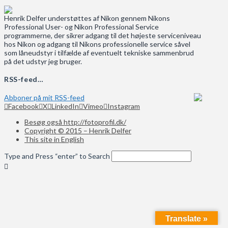
Henrik Delfer understøttes af Nikon gennem Nikons
Professional User- og Nikon Professional Service
programmerne, der sikrer adgang til det højeste serviceniveau
hos Nikon og adgang til Nikons professionelle service såvel
som låneudstyr i tilfælde af eventuelt tekniske sammenbrud
på det udstyr jeg bruger.
RSS-feed…
Abboner på mit RSS-feed
Facebook
X
LinkedIn
Vimeo
Instagram
Besøg også http://fotoprofil.dk/
Copyright © 2015 – Henrik Delfer
This site in English
Type and Press “enter” to Search
Translate »