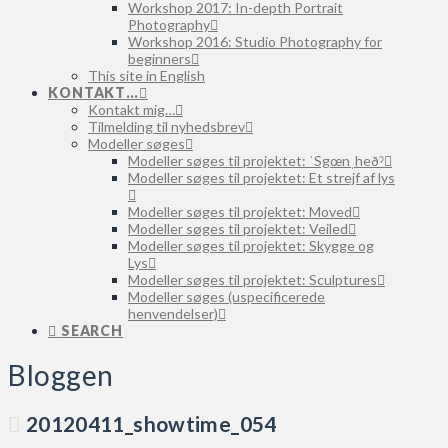
Workshop 2017: In-depth Portrait
Photography
Workshop 2016: Studio Photography for
beginners
This site in English
KONTAKT…
Kontakt mig…
Tilmelding til nyhedsbrev
Modeller søges
Modeller søges til projektet: ˈSgœnˌheðˀ
Modeller søges til projektet: Et strejf af lys
Modeller søges til projektet: Moved
Modeller søges til projektet: Veiled
Modeller søges til projektet: Skygge og
Lys
Modeller søges til projektet: Sculptures
Modeller søges (uspecificerede
henvendelser)
SEARCH
Bloggen
20120411_showtime_054