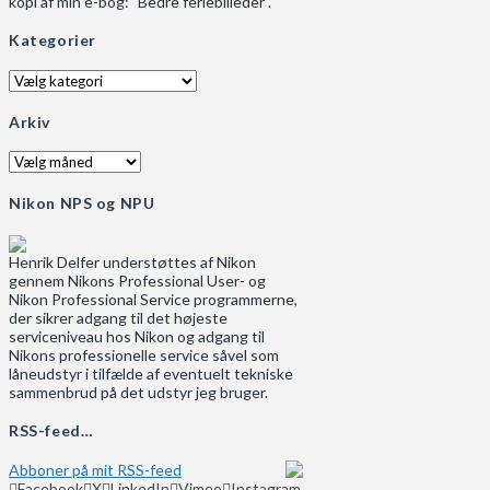
kopi af min e-bog: "Bedre feriebilleder".
Kategorier
Kategorier
Arkiv
Arkiv
Nikon NPS og NPU
Henrik Delfer understøttes af Nikon
gennem Nikons Professional User- og
Nikon Professional Service programmerne,
der sikrer adgang til det højeste
serviceniveau hos Nikon og adgang til
Nikons professionelle service såvel som
låneudstyr i tilfælde af eventuelt tekniske
sammenbrud på det udstyr jeg bruger.
RSS-feed…
Abboner på mit RSS-feed
Facebook
X
LinkedIn
Vimeo
Instagram