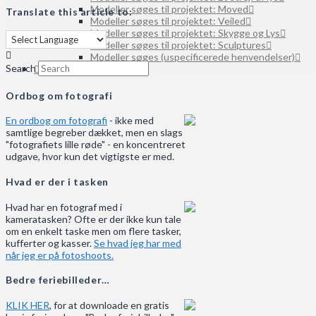
Modeller søges til projektet: Moved
Translate this article to:
Modeller søges til projektet: Veiled
Modeller søges til projektet: Skygge og Lys
Modeller søges til projektet: Sculptures
Modeller søges (uspecificerede henvendelser)
Search
SEARCH
Ordbog om fotografi
En ordbog om fotografi
- ikke med
samtlige begreber dækket, men en slags
"fotografiets lille røde" - en koncentreret
udgave, hvor kun det vigtigste er med.
Hvad er der i tasken
Hvad har en fotograf med i
kameratasken? Ofte er der ikke kun tale
om en enkelt taske men om flere tasker,
kufferter og kasser.
Se hvad jeg har med
når jeg er på fotoshoots.
Bedre feriebilleder…
KLIK HER
, for at downloade en gratis