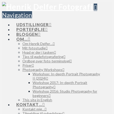
Navigation
UDSTILLINGER
PORTEFØLJE
BLOGGEN
OM…
Om Henrik Delfer…
Mit fotostudie
Hvad er der i tasken
Tips til gadefotografering
Ordbog over foto-terminologi
Priser
Photography Workshops
Workshop: In-depth Portrait Photography
II (2024)
Workshop 2017: In-depth Portrait
Photography
Workshop 2016: Studio Photography for
beginners
This site in English
KONTAKT…
Kontakt mig…
Tilmelding til nyhedsbrev