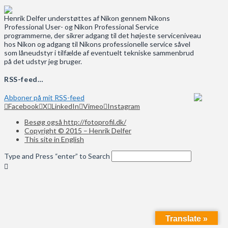
Henrik Delfer understøttes af Nikon gennem Nikons
Professional User- og Nikon Professional Service
programmerne, der sikrer adgang til det højeste serviceniveau
hos Nikon og adgang til Nikons professionelle service såvel
som låneudstyr i tilfælde af eventuelt tekniske sammenbrud
på det udstyr jeg bruger.
RSS-feed…
Abboner på mit RSS-feed
Facebook
X
LinkedIn
Vimeo
Instagram
Besøg også http://fotoprofil.dk/
Copyright © 2015 – Henrik Delfer
This site in English
Type and Press “enter” to Search
Translate »