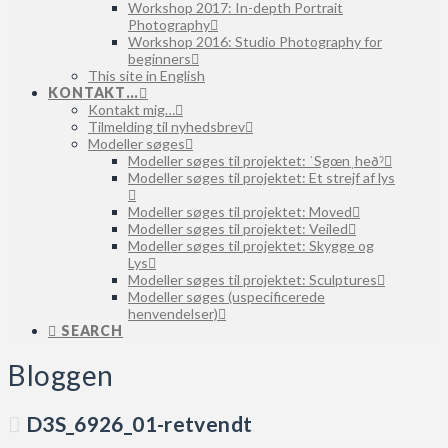
Workshop 2017: In-depth Portrait
Photography
Workshop 2016: Studio Photography for
beginners
This site in English
KONTAKT…
Kontakt mig…
Tilmelding til nyhedsbrev
Modeller søges
Modeller søges til projektet: ˈSgœnˌheðˀ
Modeller søges til projektet: Et strejf af lys
Modeller søges til projektet: Moved
Modeller søges til projektet: Veiled
Modeller søges til projektet: Skygge og
Lys
Modeller søges til projektet: Sculptures
Modeller søges (uspecificerede
henvendelser)
SEARCH
Bloggen
D3S_6926_01-retvendt