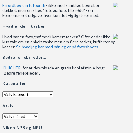
En ordbog om fotografi
- ikke med samtlige begreber
dækket, men en slags "fotografiets lille røde" - en
koncentreret udgave, hvor kun det vigtigste er med.
Hvad er der i tasken
Hvad har en fotograf med i kameratasken? Ofte er der ikke
kun tale om en enkelt taske men om flere tasker, kufferter og
kasser.
Se hvad jeg har med når jeg er på fotoshoots.
Bedre feriebilleder…
KLIK HER
, for at downloade en gratis kopi af min e-bog:
"Bedre feriebilleder".
Kategorier
Kategorier
Arkiv
Arkiv
Nikon NPS og NPU