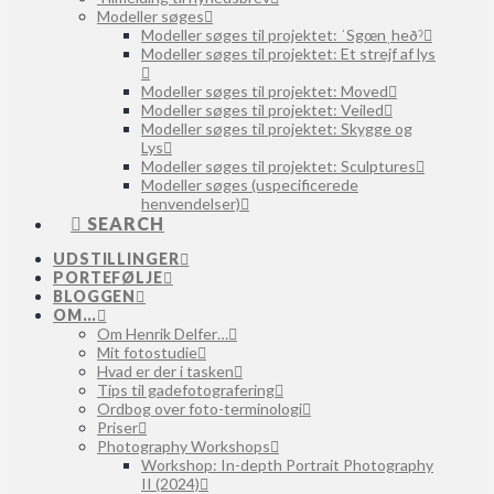
Modeller søges
Modeller søges til projektet: ˈSgœnˌheðˀ
Modeller søges til projektet: Et strejf af lys
Modeller søges til projektet: Moved
Modeller søges til projektet: Veiled
Modeller søges til projektet: Skygge og
Lys
Modeller søges til projektet: Sculptures
Modeller søges (uspecificerede
henvendelser)
SEARCH
UDSTILLINGER
PORTEFØLJE
BLOGGEN
OM…
Om Henrik Delfer…
Mit fotostudie
Hvad er der i tasken
Tips til gadefotografering
Ordbog over foto-terminologi
Priser
Photography Workshops
Workshop: In-depth Portrait Photography
II (2024)