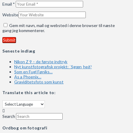
Email
*
Website
Gem mit navn, mail og websted i denne browser til næste
gang jeg kommenterer.
Seneste indlæg
Nikon Z 9 – de første indtryk
Nyt kunstfotografisk projekt: ˈSgœnˌheðˀ
Som en Fugl Føniks…
As a Phoenix…
Graviditetsfoto som kunst
Translate this article to:
Search
Ordbog om fotografi