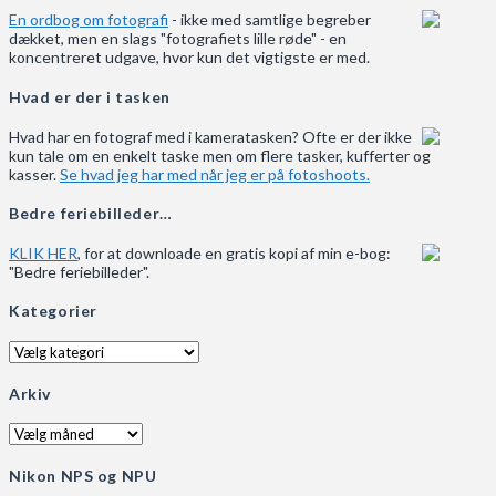
En ordbog om fotografi
- ikke med samtlige begreber
dækket, men en slags "fotografiets lille røde" - en
koncentreret udgave, hvor kun det vigtigste er med.
Hvad er der i tasken
Hvad har en fotograf med i kameratasken? Ofte er der ikke
kun tale om en enkelt taske men om flere tasker, kufferter og
kasser.
Se hvad jeg har med når jeg er på fotoshoots.
Bedre feriebilleder…
KLIK HER
, for at downloade en gratis kopi af min e-bog:
"Bedre feriebilleder".
Kategorier
Kategorier
Arkiv
Arkiv
Nikon NPS og NPU