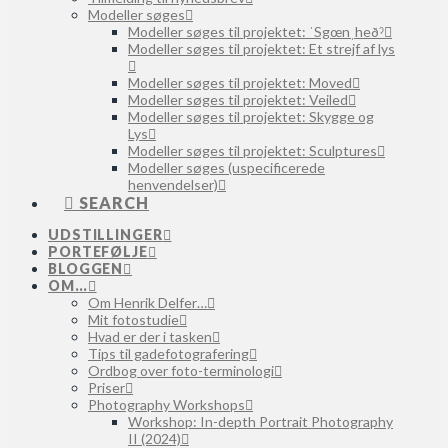
Modeller søges
Modeller søges til projektet: ˈSgœnˌheðˀ
Modeller søges til projektet: Et strejf af lys
Modeller søges til projektet: Moved
Modeller søges til projektet: Veiled
Modeller søges til projektet: Skygge og
Lys
Modeller søges til projektet: Sculptures
Modeller søges (uspecificerede
henvendelser)
SEARCH
UDSTILLINGER
PORTEFØLJE
BLOGGEN
OM…
Om Henrik Delfer…
Mit fotostudie
Hvad er der i tasken
Tips til gadefotografering
Ordbog over foto-terminologi
Priser
Photography Workshops
Workshop: In-depth Portrait Photography
II (2024)