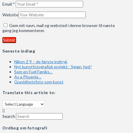
Email
*
Website
Gem mit navn, mail og websted i denne browser til næste
gang jeg kommenterer.
Seneste indlæg
Nikon Z 9 – de første indtryk
Nyt kunstfotografisk projekt: ˈSgœnˌheðˀ
Som en Fugl Føniks…
As a Phoenix…
Graviditetsfoto som kunst
Translate this article to:
Search
Ordbog om fotografi