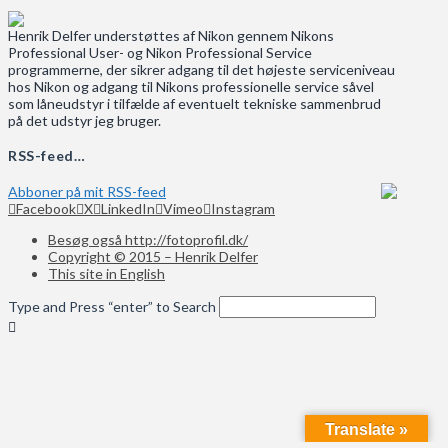
Henrik Delfer understøttes af Nikon gennem Nikons
Professional User- og Nikon Professional Service
programmerne, der sikrer adgang til det højeste serviceniveau
hos Nikon og adgang til Nikons professionelle service såvel
som låneudstyr i tilfælde af eventuelt tekniske sammenbrud
på det udstyr jeg bruger.
RSS-feed…
Abboner på mit RSS-feed
Facebook
X
LinkedIn
Vimeo
Instagram
Besøg også http://fotoprofil.dk/
Copyright © 2015 – Henrik Delfer
This site in English
Type and Press “enter” to Search
Translate »