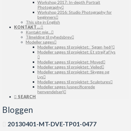
Workshop 2017: In-depth Portrait
Photography
Workshop 2016: Studio Photography for
beginners
This site in English
KONTAKT…
Kontakt mig…
Tilmelding til nyhedsbrev
Modeller søges
Modeller søges til projektet: ˈSgœnˌheðˀ
Modeller søges til projektet: Et strejf af lys
Modeller søges til projektet: Moved
Modeller søges til projektet: Veiled
Modeller søges til projektet: Skygge og
Lys
Modeller søges til projektet: Sculptures
Modeller søges (uspecificerede
henvendelser)
SEARCH
Bloggen
20130401-MT-DVE-TP01-0477