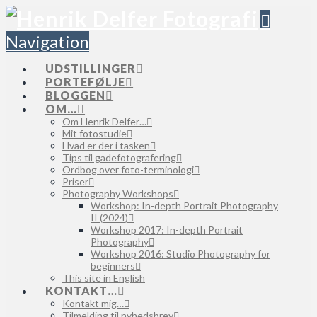
Navigation
UDSTILLINGER
PORTEFØLJE
BLOGGEN
OM…
Om Henrik Delfer…
Mit fotostudie
Hvad er der i tasken
Tips til gadefotografering
Ordbog over foto-terminologi
Priser
Photography Workshops
Workshop: In-depth Portrait Photography
II (2024)
Workshop 2017: In-depth Portrait
Photography
Workshop 2016: Studio Photography for
beginners
This site in English
KONTAKT…
Kontakt mig…
Tilmelding til nyhedsbrev