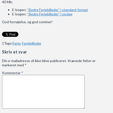
40 Mb:
E-bogen:
“Bedre Feriebilleder” i standard-format
E-bogen:
“Bedre Feriebilleder” i opslag
God fornøjelse, og god sommer!
Tags:
Ferie
,
Feriebilleder
Skriv et svar
Din e-mailadresse vil ikke blive publiceret.
Krævede felter er
markeret med
*
Kommentar
*