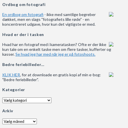
Ordbog om fotografi
En ordbog om fotografi
- ikke med samtlige begreber
dækket, men en slags "fotografiets lille røde" - en
koncentreret udgave, hvor kun det vigtigste er med.
Hvad er der i tasken
Hvad har en fotograf med i kameratasken? Ofte er der ikke
kun tale om en enkelt taske men om flere tasker, kufferter og
kasser.
Se hvad jeg har med når jeg er på fotoshoots.
Bedre feriebilleder…
KLIK HER
, for at downloade en gratis kopi af min e-bog:
"Bedre feriebilleder".
Kategorier
Kategorier
Arkiv
Arkiv