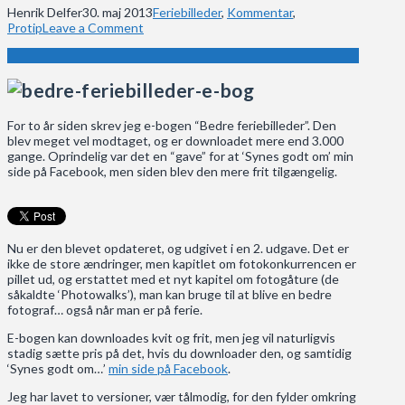
Henrik Delfer
30. maj 2013
Feriebilleder
,
Kommentar
,
Protip
Leave a Comment
For to år siden skrev jeg e-bogen “Bedre feriebilleder”. Den
blev meget vel modtaget, og er downloadet mere end 3.000
gange. Oprindelig var det en “gave” for at ‘Synes godt om’ min
side på Facebook, men siden blev den mere frit tilgængelig.
Nu er den blevet opdateret, og udgivet i en 2. udgave. Det er
ikke de store ændringer, men kapitlet om fotokonkurrencen er
pillet ud, og erstattet med et nyt kapitel om fotogåture (de
såkaldte ‘Photowalks’), man kan bruge til at blive en bedre
fotograf… også når man er på ferie.
E-bogen kan downloades kvit og frit, men jeg vil naturligvis
stadig sætte pris på det, hvis du downloader den, og samtidig
‘Synes godt om…’
min side på Facebook
.
Jeg har lavet to versioner, vær tålmodig, for den fylder omkring