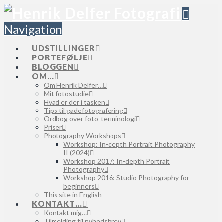
Navigation
UDSTILLINGER
PORTEFØLJE
BLOGGEN
OM…
Om Henrik Delfer…
Mit fotostudie
Hvad er der i tasken
Tips til gadefotografering
Ordbog over foto-terminologi
Priser
Photography Workshops
Workshop: In-depth Portrait Photography
II (2024)
Workshop 2017: In-depth Portrait
Photography
Workshop 2016: Studio Photography for
beginners
This site in English
KONTAKT…
Kontakt mig…
Tilmelding til nyhedsbrev