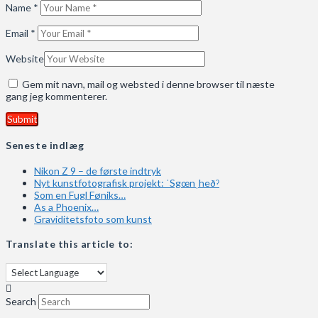
Name
*
Email
*
Website
Gem mit navn, mail og websted i denne browser til næste
gang jeg kommenterer.
Seneste indlæg
Nikon Z 9 – de første indtryk
Nyt kunstfotografisk projekt: ˈSgœnˌheðˀ
Som en Fugl Føniks…
As a Phoenix…
Graviditetsfoto som kunst
Translate this article to:
Search