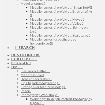
Modeller søges
Modeller søges til projektet: ˈSgœnˌheðˀ
Modeller søges til projektet: Et strejf af lys
Modeller søges til projektet: Moved
Modeller søges til projektet: Veiled
Modeller søges til projektet: Skygge og
Lys
Modeller søges til projektet: Sculptures
Modeller søges (uspecificerede
henvendelser)
SEARCH
UDSTILLINGER
PORTEFØLJE
BLOGGEN
OM…
Om Henrik Delfer…
Mit fotostudie
Hvad er der i tasken
Tips til gadefotografering
Ordbog over foto-terminologi
Priser
Photography Workshops
Workshop: In-depth Portrait Photography
II (2024)