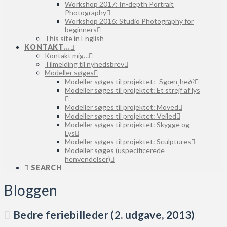
Workshop 2017: In-depth Portrait
Photography
Workshop 2016: Studio Photography for
beginners
This site in English
KONTAKT…
Kontakt mig…
Tilmelding til nyhedsbrev
Modeller søges
Modeller søges til projektet: ˈSgœnˌheðˀ
Modeller søges til projektet: Et strejf af lys
Modeller søges til projektet: Moved
Modeller søges til projektet: Veiled
Modeller søges til projektet: Skygge og
Lys
Modeller søges til projektet: Sculptures
Modeller søges (uspecificerede
henvendelser)
SEARCH
Bloggen
Bedre feriebilleder (2. udgave, 2013)