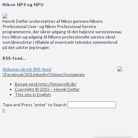
Nikon NPS og NPU
Henrik Delfer understøttes af Nikon gennem Nikons
Professional User- og Nikon Professional Service
programmerne, der sikrer adgang til det højeste serviceniveau
hos Nikon og adgang til Nikons professionelle service såvel
som låneudstyr i tilfælde af eventuelt tekniske sammenbrud
på det udstyr jeg bruger.
RSS-feed…
Abboner på mit RSS-feed
Facebook
X
LinkedIn
Vimeo
Instagram
Besøg også http://fotoprofil.dk/
Copyright © 2015 – Henrik Delfer
This site in English
Type and Press “enter” to Search