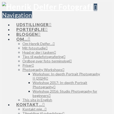
Navigation
UDSTILLINGER
PORTEFØLJE
BLOGGEN
OM…
Om Henrik Delfer…
Mit fotostudie
Hvad er der i tasken
Tips til gadefotografering
Ordbog over foto-terminologi
Priser
Photography Workshops
Workshop: In-depth Portrait Photography
II (2024)
Workshop 2017: In-depth Portrait
Photography
Workshop 2016: Studio Photography for
beginners
This site in English
KONTAKT…
Kontakt mig…
Tilmelding til nyhedsbrev