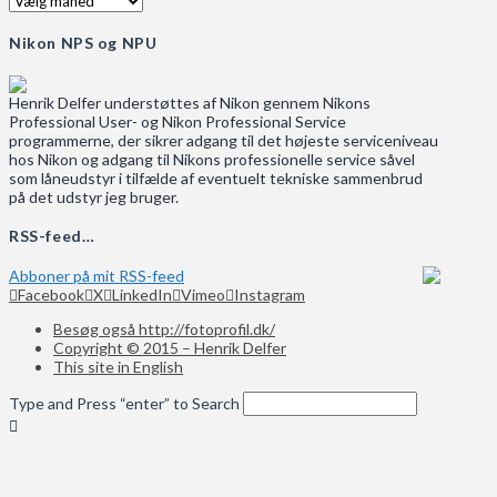
Nikon NPS og NPU
Henrik Delfer understøttes af Nikon gennem Nikons
Professional User- og Nikon Professional Service
programmerne, der sikrer adgang til det højeste serviceniveau
hos Nikon og adgang til Nikons professionelle service såvel
som låneudstyr i tilfælde af eventuelt tekniske sammenbrud
på det udstyr jeg bruger.
RSS-feed…
Abboner på mit RSS-feed
Facebook
X
LinkedIn
Vimeo
Instagram
Besøg også http://fotoprofil.dk/
Copyright © 2015 – Henrik Delfer
This site in English
Type and Press “enter” to Search