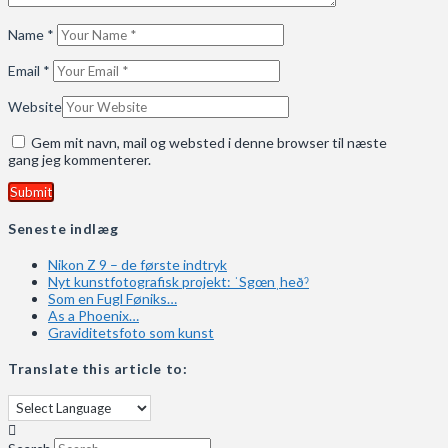
Name
*
Email
*
Website
Gem mit navn, mail og websted i denne browser til næste
gang jeg kommenterer.
Seneste indlæg
Nikon Z 9 – de første indtryk
Nyt kunstfotografisk projekt: ˈSgœnˌheðˀ
Som en Fugl Føniks…
As a Phoenix…
Graviditetsfoto som kunst
Translate this article to: