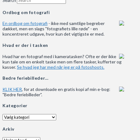
Search
Ordbog om fotografi
En ordbog om fotografi
- ikke med samtlige begreber
dækket, men en slags "fotografiets lille røde" - en
koncentreret udgave, hvor kun det vigtigste er med.
Hvad er der i tasken
Hvad har en fotograf med i kameratasken? Ofte er der ikke
kun tale om en enkelt taske men om flere tasker, kufferter og
kasser.
Se hvad jeg har med når jeg er på fotoshoots.
Bedre feriebilleder…
KLIK HER
, for at downloade en gratis kopi af min e-bog:
"Bedre feriebilleder".
Kategorier
Kategorier
Arkiv
Arkiv