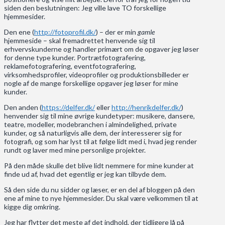
siden den beslutningen: Jeg ville lave TO forskellige
hjemmesider.
Den ene (
http://fotoprofil.dk/
) – der er min
gamle
hjemmeside – skal fremadrettet henvende sig til
erhvervskunderne og handler primært om de opgaver jeg løser
for denne type kunder. Portrætfotografering,
reklamefotografering, eventfotografering,
virksomhedsprofiler, videoprofiler og produktionsbilleder er
nogle af de mange forskellige opgaver jeg løser for mine
kunder.
Den anden (
https://delfer.dk/
eller
http://henrikdelfer.dk/
)
henvender sig til mine øvrige kundetyper: musikere, dansere,
teatre, modeller, modebranchen i almindelighed, private
kunder, og så naturligvis alle dem, der interesserer sig for
fotografi, og som har lyst til at følge lidt med i, hvad jeg render
rundt og laver med mine personlige projekter.
På den måde skulle det blive lidt nemmere for mine kunder at
finde ud af, hvad det egentlig er jeg kan tilbyde dem.
Så den side du nu sidder og læser, er en del af bloggen på den
ene af mine to nye hjemmesider. Du skal være velkommen til at
kigge dig omkring.
Jeg har flytter det meste af det indhold, der tidligere lå på