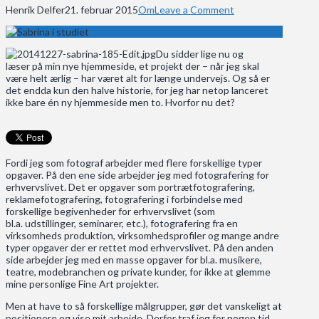
Henrik Delfer
21. februar 2015
Om
Leave a Comment
Du sidder lige nu og
læser på min nye hjemmeside, et projekt der – når jeg skal
være helt ærlig – har været alt for længe undervejs. Og så er
det endda kun den halve historie, for jeg har netop lanceret
ikke bare én ny hjemmeside men to. Hvorfor nu det?
Fordi jeg som fotograf arbejder med flere forskellige typer
opgaver. På den ene side arbejder jeg med fotografering for
erhvervslivet. Det er opgaver som portrætfotografering,
reklamefotografering, fotografering i forbindelse med
forskellige begivenheder for erhvervslivet (som
bl.a. udstillinger, seminarer, etc.), fotografering fra en
virksomheds produktion, virksomhedsprofiler og mange andre
typer opgaver der er rettet mod erhvervslivet. På den anden
side arbejder jeg med en masse opgaver for bl.a. musikere,
teatre, modebranchen og private kunder, for ikke at glemme
mine personlige Fine Art projekter.
Men at have to så forskellige målgrupper, gør det vanskeligt at
positionere og vise mit arbejde. Derfor traf jeg for nogen tid