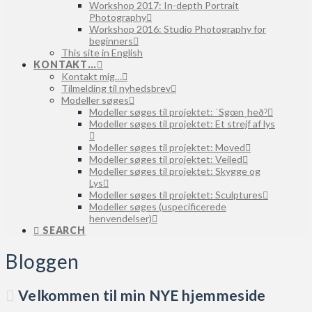
Workshop 2017: In-depth Portrait
Photography
Workshop 2016: Studio Photography for
beginners
This site in English
KONTAKT…
Kontakt mig…
Tilmelding til nyhedsbrev
Modeller søges
Modeller søges til projektet: ˈSgœnˌheðˀ
Modeller søges til projektet: Et strejf af lys
Modeller søges til projektet: Moved
Modeller søges til projektet: Veiled
Modeller søges til projektet: Skygge og
Lys
Modeller søges til projektet: Sculptures
Modeller søges (uspecificerede
henvendelser)
SEARCH
Bloggen
Velkommen til min NYE hjemmeside