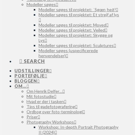
Modeller søges
Modeller søges til projektet: ˈSgœnˌheðˀ
Modeller søges til projektet: Et strejf af lys
Modeller søges til projektet: Moved
Modeller søges til projektet: Veiled
Modeller søges til projektet: Skygge og
Lys
Modeller søges til projektet: Sculptures
Modeller søges (uspecificerede
henvendelser)
SEARCH
UDSTILLINGER
PORTEFØLJE
BLOGGEN
OM…
Om Henrik Delfer…
Mit fotostudie
Hvad er der i tasken
Tips til gadefotografering
Ordbog over foto-terminologi
Priser
Photography Workshops
Workshop: In-depth Portrait Photography
II (2024)