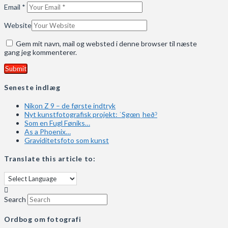
Email
*
Website
Gem mit navn, mail og websted i denne browser til næste
gang jeg kommenterer.
Seneste indlæg
Nikon Z 9 – de første indtryk
Nyt kunstfotografisk projekt: ˈSgœnˌheðˀ
Som en Fugl Føniks…
As a Phoenix…
Graviditetsfoto som kunst
Translate this article to:
Search
Ordbog om fotografi