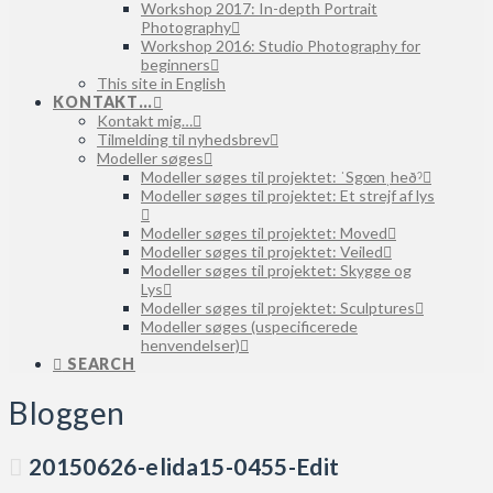
Workshop 2017: In-depth Portrait
Photography
Workshop 2016: Studio Photography for
beginners
This site in English
KONTAKT…
Kontakt mig…
Tilmelding til nyhedsbrev
Modeller søges
Modeller søges til projektet: ˈSgœnˌheðˀ
Modeller søges til projektet: Et strejf af lys
Modeller søges til projektet: Moved
Modeller søges til projektet: Veiled
Modeller søges til projektet: Skygge og
Lys
Modeller søges til projektet: Sculptures
Modeller søges (uspecificerede
henvendelser)
SEARCH
Bloggen
20150626-elida15-0455-Edit