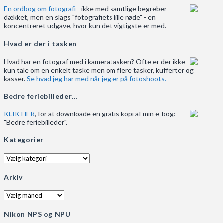
En ordbog om fotografi
- ikke med samtlige begreber
dækket, men en slags "fotografiets lille røde" - en
koncentreret udgave, hvor kun det vigtigste er med.
Hvad er der i tasken
Hvad har en fotograf med i kameratasken? Ofte er der ikke
kun tale om en enkelt taske men om flere tasker, kufferter og
kasser.
Se hvad jeg har med når jeg er på fotoshoots.
Bedre feriebilleder…
KLIK HER
, for at downloade en gratis kopi af min e-bog:
"Bedre feriebilleder".
Kategorier
Kategorier
Arkiv
Arkiv
Nikon NPS og NPU