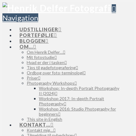
Navigation
UDSTILLINGER
PORTEFØLJE
BLOGGEN
OM…
Om Henrik Delfer…
Mit fotostudie
Hvad er der i tasken
Tips til gadefotografering
Ordbog over foto-terminologi
Priser
Photography Workshops
Workshop: In-depth Portrait Photography
II (2024)
Workshop 2017: In-depth Portrait
Photography
Workshop 2016: Studio Photography for
beginners
This site in English
KONTAKT…
Kontakt mig…
Tilmelding til nyhedsbrev