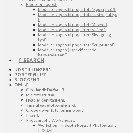
Modeller søges
Modeller søges til projektet: ˈSgœnˌheðˀ
Modeller søges til projektet: Et strejf af lys
Modeller søges til projektet: Moved
Modeller søges til projektet: Veiled
Modeller søges til projektet: Skygge og
Lys
Modeller søges til projektet: Sculptures
Modeller søges (uspecificerede
henvendelser)
SEARCH
UDSTILLINGER
PORTEFØLJE
BLOGGEN
OM…
Om Henrik Delfer…
Mit fotostudie
Hvad er der i tasken
Tips til gadefotografering
Ordbog over foto-terminologi
Priser
Photography Workshops
Workshop: In-depth Portrait Photography
II (2024)