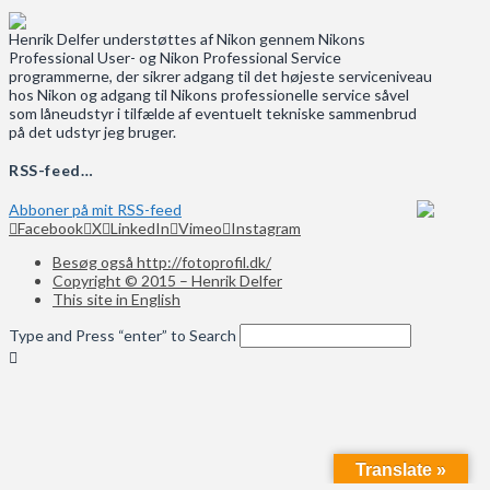
Henrik Delfer understøttes af Nikon gennem Nikons
Professional User- og Nikon Professional Service
programmerne, der sikrer adgang til det højeste serviceniveau
hos Nikon og adgang til Nikons professionelle service såvel
som låneudstyr i tilfælde af eventuelt tekniske sammenbrud
på det udstyr jeg bruger.
RSS-feed…
Abboner på mit RSS-feed
Facebook
X
LinkedIn
Vimeo
Instagram
Besøg også http://fotoprofil.dk/
Copyright © 2015 – Henrik Delfer
This site in English
Type and Press “enter” to Search
Translate »