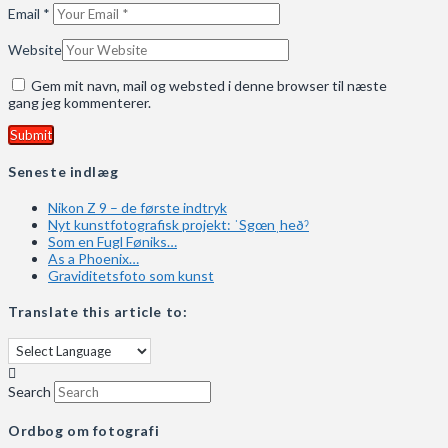
Email
*
Website
Gem mit navn, mail og websted i denne browser til næste
gang jeg kommenterer.
Seneste indlæg
Nikon Z 9 – de første indtryk
Nyt kunstfotografisk projekt: ˈSgœnˌheðˀ
Som en Fugl Føniks…
As a Phoenix…
Graviditetsfoto som kunst
Translate this article to:
Search
Ordbog om fotografi