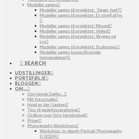
Modeller søges
Modeller søges til projektet: ˈSgœnˌheðˀ
Modeller søges til projektet: Et strejf af lys
Modeller søges til projektet: Moved
Modeller søges til projektet: Veiled
Modeller søges til projektet: Skygge og
Lys
Modeller søges til projektet: Sculptures
Modeller søges (uspecificerede
henvendelser)
SEARCH
UDSTILLINGER
PORTEFØLJE
BLOGGEN
OM…
Om Henrik Delfer…
Mit fotostudie
Hvad er der i tasken
Tips til gadefotografering
Ordbog over foto-terminologi
Priser
Photography Workshops
Workshop: In-depth Portrait Photography
II (2024)