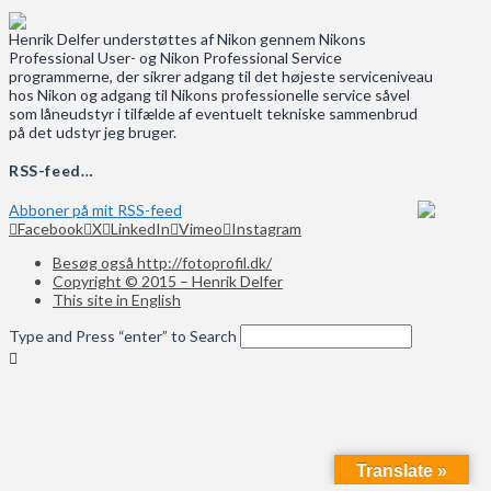
Henrik Delfer understøttes af Nikon gennem Nikons
Professional User- og Nikon Professional Service
programmerne, der sikrer adgang til det højeste serviceniveau
hos Nikon og adgang til Nikons professionelle service såvel
som låneudstyr i tilfælde af eventuelt tekniske sammenbrud
på det udstyr jeg bruger.
RSS-feed…
Abboner på mit RSS-feed
Facebook
X
LinkedIn
Vimeo
Instagram
Besøg også http://fotoprofil.dk/
Copyright © 2015 – Henrik Delfer
This site in English
Type and Press “enter” to Search
Translate »