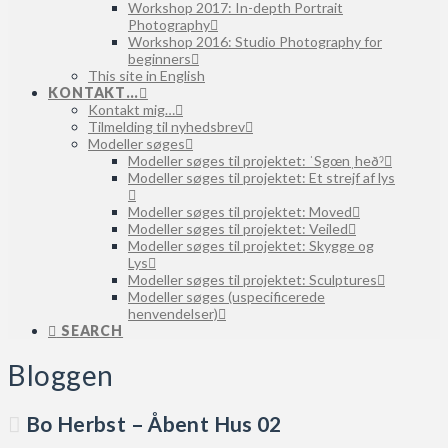
Workshop 2017: In-depth Portrait
Photography
Workshop 2016: Studio Photography for
beginners
This site in English
KONTAKT…
Kontakt mig…
Tilmelding til nyhedsbrev
Modeller søges
Modeller søges til projektet: ˈSgœnˌheðˀ
Modeller søges til projektet: Et strejf af lys
Modeller søges til projektet: Moved
Modeller søges til projektet: Veiled
Modeller søges til projektet: Skygge og
Lys
Modeller søges til projektet: Sculptures
Modeller søges (uspecificerede
henvendelser)
SEARCH
Bloggen
Bo Herbst – Åbent Hus 02