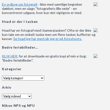
En ordbog om fotografi
- ikke med samtlige begreber
dækket, men en slags "fotografiets lille røde" - en
koncentreret udgave, hvor kun det vigtigste er med.
Hvad er der i tasken
Hvad har en fotograf med i kameratasken? Ofte er der ikke
kun tale om en enkelt taske men om flere tasker, kufferter og
kasser.
Se hvad jeg har med når jeg er på fotoshoots.
Bedre feriebilleder…
KLIK HER
, for at downloade en gratis kopi af min e-bog:
"Bedre feriebilleder".
Kategorier
Kategorier
Arkiv
Arkiv
Nikon NPS og NPU