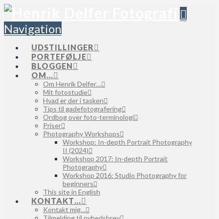
Navigation
UDSTILLINGER
PORTEFØLJE
BLOGGEN
OM…
Om Henrik Delfer…
Mit fotostudie
Hvad er der i tasken
Tips til gadefotografering
Ordbog over foto-terminologi
Priser
Photography Workshops
Workshop: In-depth Portrait Photography
II (2024)
Workshop 2017: In-depth Portrait
Photography
Workshop 2016: Studio Photography for
beginners
This site in English
KONTAKT…
Kontakt mig…
Tilmelding til nyhedsbrev