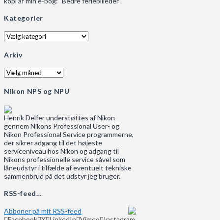
kopi af min e-bog: "Bedre feriebilleder".
Kategorier
Kategorier
Arkiv
Arkiv
Nikon NPS og NPU
Henrik Delfer understøttes af Nikon
gennem Nikons Professional User- og
Nikon Professional Service programmerne,
der sikrer adgang til det højeste
serviceniveau hos Nikon og adgang til
Nikons professionelle service såvel som
låneudstyr i tilfælde af eventuelt tekniske
sammenbrud på det udstyr jeg bruger.
RSS-feed…
Abboner på mit RSS-feed
Facebook
X
LinkedIn
Vimeo
Instagram