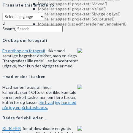
Modeller søges til projektet: Moved
Translate this article to:
Modeller søges til projektet: Veiled
Modeller søges til projektet: Skygge og Lys
Modeller søges til projektet: Sculptures
Modeller søges (uspecificerede henvendelser)
Search
SEARCH
Ordbog om fotografi
En ordbog om fotografi
- ikke med
samtlige begreber dækket, men en slags
"fotografiets lille røde" - en koncentreret
udgave, hvor kun det vigtigste er med.
Hvad er der i tasken
Hvad har en fotograf med i
kameratasken? Ofte er der ikke kun tale
om en enkelt taske men om flere tasker,
kufferter og kasser.
Se hvad jeg har med
når jeg er på fotoshoots.
Bedre feriebilleder…
KLIK HER
, for at downloade en gratis