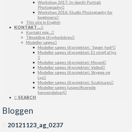
Workshop 2017: In-depth Portrait
Photography
Workshop 2016: Studio Photography for
beginners
This site in English
KONTAKT…
Kontakt mig…
Tilmelding til nyhedsbrev
Modeller søges
Modeller søges til projektet: ˈSgœnˌheðˀ
Modeller søges til projektet: Et strejf af lys
Modeller søges til projektet: Moved
Modeller søges til projektet: Veiled
Modeller søges til projektet: Skygge og
Lys
Modeller søges til projektet: Sculptures
Modeller søges (uspecificerede
henvendelser)
SEARCH
Bloggen
20121123_ag_0237