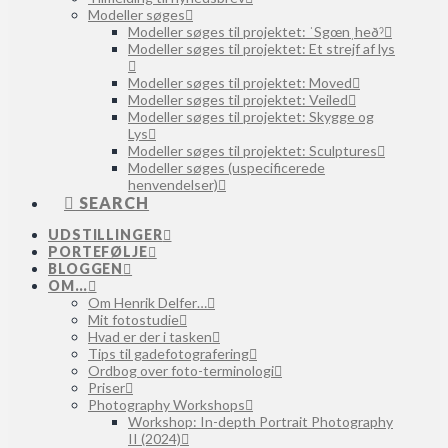
Modeller søges
Modeller søges til projektet: ˈSgœnˌheðˀ
Modeller søges til projektet: Et strejf af lys
Modeller søges til projektet: Moved
Modeller søges til projektet: Veiled
Modeller søges til projektet: Skygge og
Lys
Modeller søges til projektet: Sculptures
Modeller søges (uspecificerede
henvendelser)
SEARCH
UDSTILLINGER
PORTEFØLJE
BLOGGEN
OM…
Om Henrik Delfer…
Mit fotostudie
Hvad er der i tasken
Tips til gadefotografering
Ordbog over foto-terminologi
Priser
Photography Workshops
Workshop: In-depth Portrait Photography
II (2024)