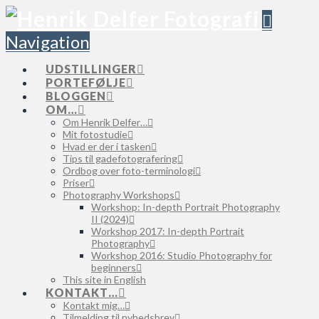
Navigation
UDSTILLINGER
PORTEFØLJE
BLOGGEN
OM…
Om Henrik Delfer…
Mit fotostudie
Hvad er der i tasken
Tips til gadefotografering
Ordbog over foto-terminologi
Priser
Photography Workshops
Workshop: In-depth Portrait Photography
II (2024)
Workshop 2017: In-depth Portrait
Photography
Workshop 2016: Studio Photography for
beginners
This site in English
KONTAKT…
Kontakt mig…
Tilmelding til nyhedsbrev