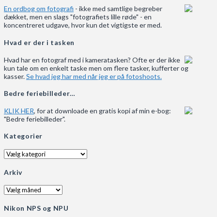
En ordbog om fotografi
- ikke med samtlige begreber
dækket, men en slags "fotografiets lille røde" - en
koncentreret udgave, hvor kun det vigtigste er med.
Hvad er der i tasken
Hvad har en fotograf med i kameratasken? Ofte er der ikke
kun tale om en enkelt taske men om flere tasker, kufferter og
kasser.
Se hvad jeg har med når jeg er på fotoshoots.
Bedre feriebilleder…
KLIK HER
, for at downloade en gratis kopi af min e-bog:
"Bedre feriebilleder".
Kategorier
Kategorier
Arkiv
Arkiv
Nikon NPS og NPU