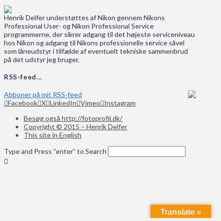
Henrik Delfer understøttes af Nikon gennem Nikons
Professional User- og Nikon Professional Service
programmerne, der sikrer adgang til det højeste serviceniveau
hos Nikon og adgang til Nikons professionelle service såvel
som låneudstyr i tilfælde af eventuelt tekniske sammenbrud
på det udstyr jeg bruger.
RSS-feed…
Abboner på mit RSS-feed
Facebook
X
LinkedIn
Vimeo
Instagram
Besøg også http://fotoprofil.dk/
Copyright © 2015 – Henrik Delfer
This site in English
Type and Press “enter” to Search
Translate »