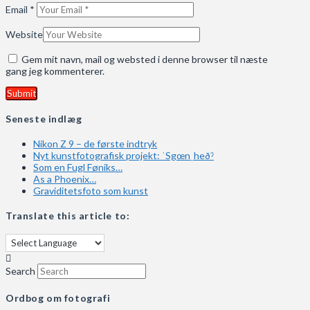
Email
*
Website
Gem mit navn, mail og websted i denne browser til næste
gang jeg kommenterer.
Seneste indlæg
Nikon Z 9 – de første indtryk
Nyt kunstfotografisk projekt: ˈSgœnˌheðˀ
Som en Fugl Føniks…
As a Phoenix…
Graviditetsfoto som kunst
Translate this article to:
Search
Ordbog om fotografi