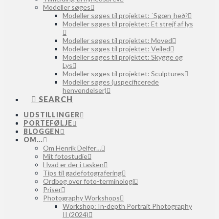
Modeller søges
Modeller søges til projektet: ˈSgœnˌheðˀ
Modeller søges til projektet: Et strejf af lys
Modeller søges til projektet: Moved
Modeller søges til projektet: Veiled
Modeller søges til projektet: Skygge og
Lys
Modeller søges til projektet: Sculptures
Modeller søges (uspecificerede
henvendelser)
SEARCH
UDSTILLINGER
PORTEFØLJE
BLOGGEN
OM…
Om Henrik Delfer…
Mit fotostudie
Hvad er der i tasken
Tips til gadefotografering
Ordbog over foto-terminologi
Priser
Photography Workshops
Workshop: In-depth Portrait Photography
II (2024)