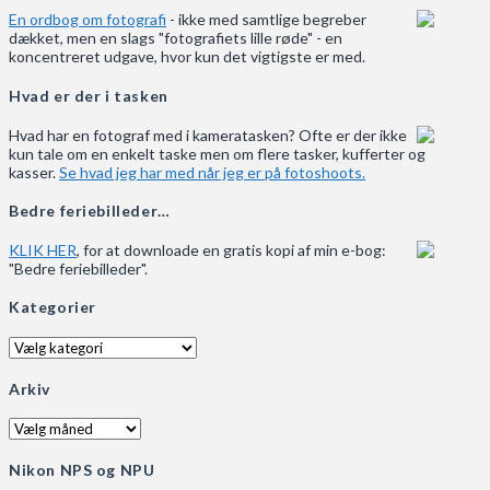
En ordbog om fotografi
- ikke med samtlige begreber
dækket, men en slags "fotografiets lille røde" - en
koncentreret udgave, hvor kun det vigtigste er med.
Hvad er der i tasken
Hvad har en fotograf med i kameratasken? Ofte er der ikke
kun tale om en enkelt taske men om flere tasker, kufferter og
kasser.
Se hvad jeg har med når jeg er på fotoshoots.
Bedre feriebilleder…
KLIK HER
, for at downloade en gratis kopi af min e-bog:
"Bedre feriebilleder".
Kategorier
Kategorier
Arkiv
Arkiv
Nikon NPS og NPU