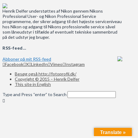
Henrik Delfer understøttes af Nikon gennem Nikons
Professional User- og Nikon Professional Service
programmerne, der sikrer adgang til det højeste serviceniveau
hos Nikon og adgang til Nikons professionelle service såvel
som låneudstyr i tilfælde af eventuelt tekniske sammenbrud
på det udstyr jeg bruger.
RSS-feed…
Abboner på mit RSS-feed
Facebook
X
LinkedIn
Vimeo
Instagram
Besøg også http://fotoprofil.dk/
Copyright © 2015 – Henrik Delfer
This site in English
Type and Press “enter” to Search
Translate »