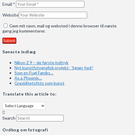
Email
*
Website
Gem mit navn, mail og websted i denne browser til næste
gang jeg kommenterer.
Seneste indlæg
Nikon Z 9 – de første indtryk
Nyt kunstfotografisk projekt: ˈSgœnˌheðˀ
Som en Fugl Føniks…
As a Phoenix…
Graviditetsfoto som kunst
Translate this article to:
Search
Ordbog om fotografi