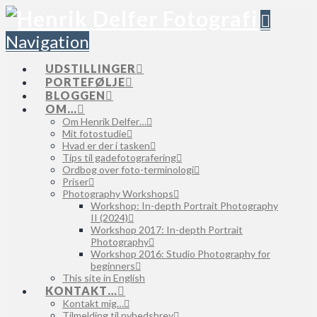
Navigation
UDSTILLINGER
PORTEFØLJE
BLOGGEN
OM…
Om Henrik Delfer…
Mit fotostudie
Hvad er der i tasken
Tips til gadefotografering
Ordbog over foto-terminologi
Priser
Photography Workshops
Workshop: In-depth Portrait Photography
II (2024)
Workshop 2017: In-depth Portrait
Photography
Workshop 2016: Studio Photography for
beginners
This site in English
KONTAKT…
Kontakt mig…
Tilmelding til nyhedsbrev