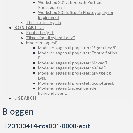
Workshop 2017: In-depth Portrait
Photography
Workshop 2016: Studio Photography for
beginners
This site in English
KONTAKT…
Kontakt mig…
Tilmelding til nyhedsbrev
Modeller søges
Modeller søges til projektet: ˈSgœnˌheðˀ
Modeller søges til projektet: Et strejf af lys
Modeller søges til projektet: Moved
Modeller søges til projektet: Veiled
Modeller søges til projektet: Skygge og
Lys
Modeller søges til projektet: Sculptures
Modeller søges (uspecificerede
henvendelser)
SEARCH
Bloggen
20130414-ros001-0008-edit