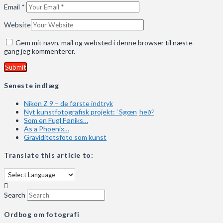
Email
*
Website
Gem mit navn, mail og websted i denne browser til næste
gang jeg kommenterer.
Seneste indlæg
Nikon Z 9 – de første indtryk
Nyt kunstfotografisk projekt: ˈSgœnˌheðˀ
Som en Fugl Føniks…
As a Phoenix…
Graviditetsfoto som kunst
Translate this article to:
Search
Ordbog om fotografi