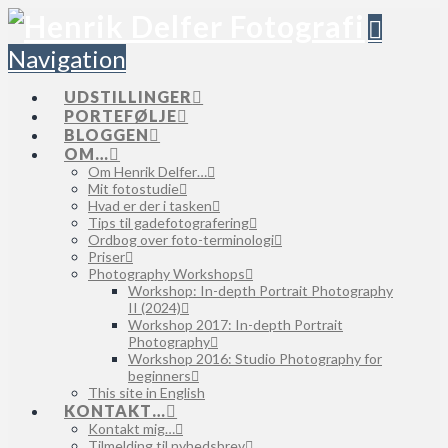
Navigation
UDSTILLINGER
PORTEFØLJE
BLOGGEN
OM…
Om Henrik Delfer…
Mit fotostudie
Hvad er der i tasken
Tips til gadefotografering
Ordbog over foto-terminologi
Priser
Photography Workshops
Workshop: In-depth Portrait Photography
II (2024)
Workshop 2017: In-depth Portrait
Photography
Workshop 2016: Studio Photography for
beginners
This site in English
KONTAKT…
Kontakt mig…
Tilmelding til nyhedsbrev