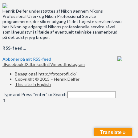
Henrik Delfer understøttes af Nikon gennem Nikons
Professional User- og Nikon Professional Service
programmerne, der sikrer adgang til det højeste serviceniveau
hos Nikon og adgang til Nikons professionelle service såvel
som låneudstyr i tilfælde af eventuelt tekniske sammenbrud
på det udstyr jeg bruger.
RSS-feed…
Abboner på mit RSS-feed
Facebook
X
LinkedIn
Vimeo
Instagram
Besøg også http://fotoprofil.dk/
Copyright © 2015 – Henrik Delfer
This site in English
Type and Press “enter” to Search
Translate »