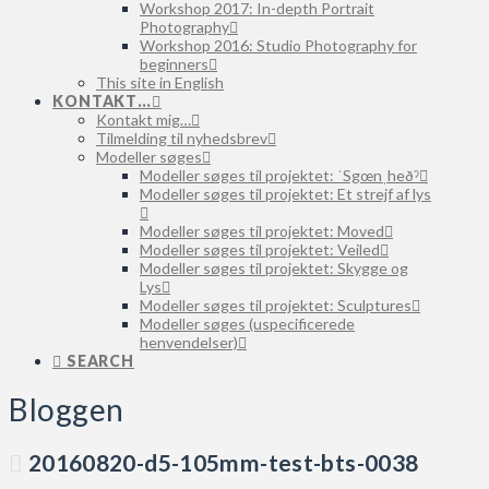
Workshop 2017: In-depth Portrait
Photography
Workshop 2016: Studio Photography for
beginners
This site in English
KONTAKT…
Kontakt mig…
Tilmelding til nyhedsbrev
Modeller søges
Modeller søges til projektet: ˈSgœnˌheðˀ
Modeller søges til projektet: Et strejf af lys
Modeller søges til projektet: Moved
Modeller søges til projektet: Veiled
Modeller søges til projektet: Skygge og
Lys
Modeller søges til projektet: Sculptures
Modeller søges (uspecificerede
henvendelser)
SEARCH
Bloggen
20160820-d5-105mm-test-bts-0038