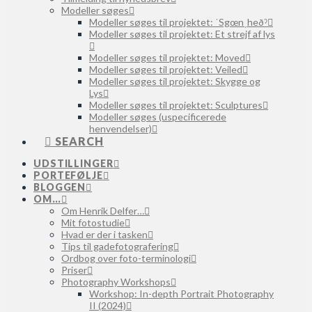
Modeller søges
Modeller søges til projektet: ˈSgœnˌheðˀ
Modeller søges til projektet: Et strejf af lys
Modeller søges til projektet: Moved
Modeller søges til projektet: Veiled
Modeller søges til projektet: Skygge og
Lys
Modeller søges til projektet: Sculptures
Modeller søges (uspecificerede
henvendelser)
SEARCH
UDSTILLINGER
PORTEFØLJE
BLOGGEN
OM…
Om Henrik Delfer…
Mit fotostudie
Hvad er der i tasken
Tips til gadefotografering
Ordbog over foto-terminologi
Priser
Photography Workshops
Workshop: In-depth Portrait Photography
II (2024)