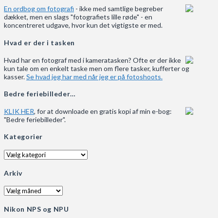
En ordbog om fotografi
- ikke med samtlige begreber
dækket, men en slags "fotografiets lille røde" - en
koncentreret udgave, hvor kun det vigtigste er med.
Hvad er der i tasken
Hvad har en fotograf med i kameratasken? Ofte er der ikke
kun tale om en enkelt taske men om flere tasker, kufferter og
kasser.
Se hvad jeg har med når jeg er på fotoshoots.
Bedre feriebilleder…
KLIK HER
, for at downloade en gratis kopi af min e-bog:
"Bedre feriebilleder".
Kategorier
Kategorier
Arkiv
Arkiv
Nikon NPS og NPU