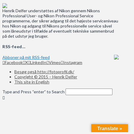
Henrik Delfer understøttes af Nikon gennem Nikons
Professional User- og Nikon Professional Service
programmerne, der sikrer adgang til det højeste serviceniveau
hos Nikon og adgang til Nikons professionelle service såvel
som låneudstyr i tilfælde af eventuelt tekniske sammenbrud
på det udstyr jeg bruger.
RSS-feed…
Abboner på mit RSS-feed
Facebook
X
LinkedIn
Vimeo
Instagram
Besøg også http://fotoprofil.dk/
Copyright © 2015 – Henrik Delfer
This site in English
Type and Press “enter” to Search
Translate »