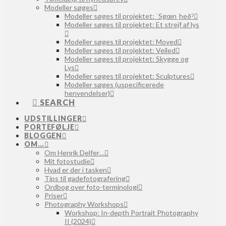
Modeller søges
Modeller søges til projektet: ˈSgœnˌheðˀ
Modeller søges til projektet: Et strejf af lys
Modeller søges til projektet: Moved
Modeller søges til projektet: Veiled
Modeller søges til projektet: Skygge og
Lys
Modeller søges til projektet: Sculptures
Modeller søges (uspecificerede
henvendelser)
SEARCH
UDSTILLINGER
PORTEFØLJE
BLOGGEN
OM…
Om Henrik Delfer…
Mit fotostudie
Hvad er der i tasken
Tips til gadefotografering
Ordbog over foto-terminologi
Priser
Photography Workshops
Workshop: In-depth Portrait Photography
II (2024)