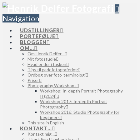
Navigation
UDSTILLINGER
PORTEFØLJE
BLOGGEN
OM…
Om Henrik Delfer…
Mit fotostudie
Hvad er der i tasken
Tips til gadefotografering
Ordbog over foto-terminologi
Priser
Photography Workshops
Workshop: In-depth Portrait Photography
II (2024)
Workshop 2017: In-depth Portrait
Photography
Workshop 2016: Studio Photography for
beginners
This site in English
KONTAKT…
Kontakt mig…
Tilmelding til nyhedsbrev