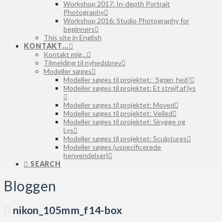
Workshop 2017: In-depth Portrait
Photography
Workshop 2016: Studio Photography for
beginners
This site in English
KONTAKT…
Kontakt mig…
Tilmelding til nyhedsbrev
Modeller søges
Modeller søges til projektet: ˈSgœnˌheðˀ
Modeller søges til projektet: Et strejf af lys
Modeller søges til projektet: Moved
Modeller søges til projektet: Veiled
Modeller søges til projektet: Skygge og
Lys
Modeller søges til projektet: Sculptures
Modeller søges (uspecificerede
henvendelser)
SEARCH
Bloggen
nikon_105mm_f14-box