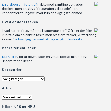
En ordbog om fotografi
- ikke med samtlige begreber
dækket, men en slags "fotografiets lille røde" - en
koncentreret udgave, hvor kun det vigtigste er med.
Hvad er der i tasken
Hvad har en fotograf med i kameratasken? Ofte er der ikke
kun tale om en enkelt taske men om flere tasker, kufferter og
kasser.
Se hvad jeg har med når jeg er på fotoshoots.
Bedre feriebilleder…
KLIK HER
, for at downloade en gratis kopi af min e-bog:
"Bedre feriebilleder".
Kategorier
Kategorier
Arkiv
Arkiv
Nikon NPS og NPU