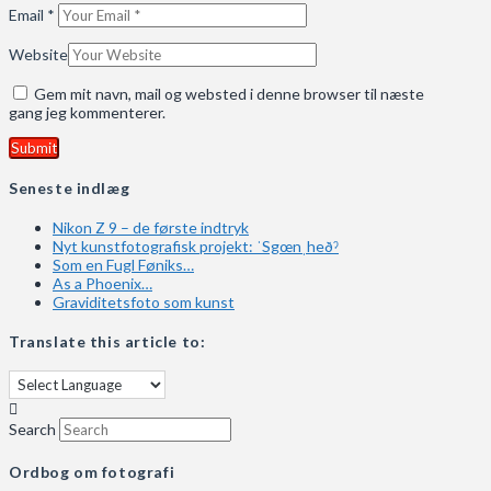
Email
*
Website
Gem mit navn, mail og websted i denne browser til næste
gang jeg kommenterer.
Seneste indlæg
Nikon Z 9 – de første indtryk
Nyt kunstfotografisk projekt: ˈSgœnˌheðˀ
Som en Fugl Føniks…
As a Phoenix…
Graviditetsfoto som kunst
Translate this article to:
Search
Ordbog om fotografi