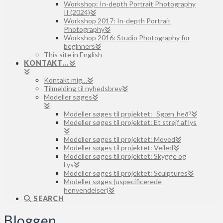
Workshop: In-depth Portrait Photography
II (2024)
Workshop 2017: In-depth Portrait
Photography
Workshop 2016: Studio Photography for
beginners
This site in English
KONTAKT…
Kontakt mig…
Tilmelding til nyhedsbrev
Modeller søges
Modeller søges til projektet: ˈSgœnˌheðˀ
Modeller søges til projektet: Et strejf af lys
Modeller søges til projektet: Moved
Modeller søges til projektet: Veiled
Modeller søges til projektet: Skygge og
Lys
Modeller søges til projektet: Sculptures
Modeller søges (uspecificerede
henvendelser)
SEARCH
Bloggen