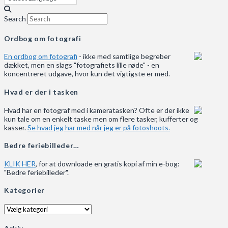
Search
Ordbog om fotografi
En ordbog om fotografi
- ikke med samtlige begreber
dækket, men en slags "fotografiets lille røde" - en
koncentreret udgave, hvor kun det vigtigste er med.
Hvad er der i tasken
Hvad har en fotograf med i kameratasken? Ofte er der ikke
kun tale om en enkelt taske men om flere tasker, kufferter og
kasser.
Se hvad jeg har med når jeg er på fotoshoots.
Bedre feriebilleder…
KLIK HER
, for at downloade en gratis kopi af min e-bog:
"Bedre feriebilleder".
Kategorier
Kategorier