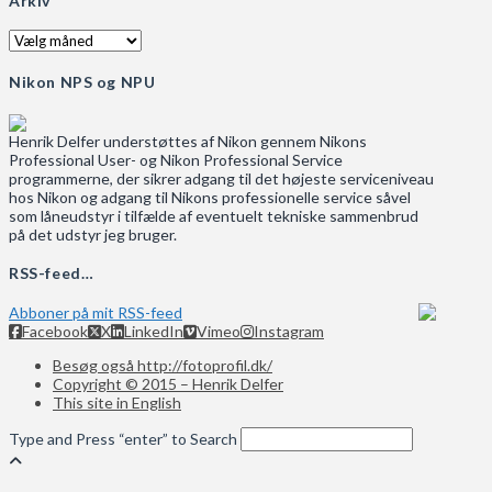
Arkiv
Arkiv
Nikon NPS og NPU
Henrik Delfer understøttes af Nikon gennem Nikons
Professional User- og Nikon Professional Service
programmerne, der sikrer adgang til det højeste serviceniveau
hos Nikon og adgang til Nikons professionelle service såvel
som låneudstyr i tilfælde af eventuelt tekniske sammenbrud
på det udstyr jeg bruger.
RSS-feed…
Abboner på mit RSS-feed
Facebook
X
LinkedIn
Vimeo
Instagram
Besøg også http://fotoprofil.dk/
Copyright © 2015 – Henrik Delfer
This site in English
Type and Press “enter” to Search