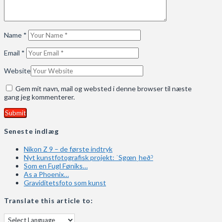
Name
*
Email
*
Website
Gem mit navn, mail og websted i denne browser til næste
gang jeg kommenterer.
Seneste indlæg
Nikon Z 9 – de første indtryk
Nyt kunstfotografisk projekt: ˈSgœnˌheðˀ
Som en Fugl Føniks…
As a Phoenix…
Graviditetsfoto som kunst
Translate this article to: