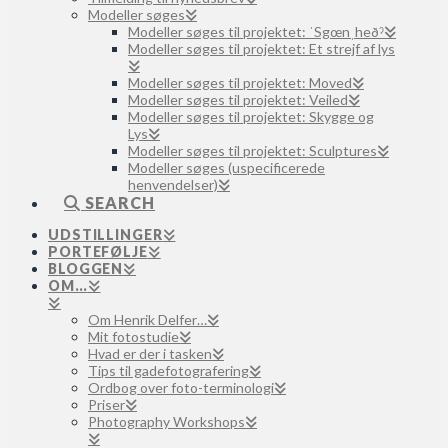
Modeller søges
Modeller søges til projektet: ˈSgœnˌheðˀ
Modeller søges til projektet: Et strejf af lys
Modeller søges til projektet: Moved
Modeller søges til projektet: Veiled
Modeller søges til projektet: Skygge og
Lys
Modeller søges til projektet: Sculptures
Modeller søges (uspecificerede
henvendelser)
SEARCH
UDSTILLINGER
PORTEFØLJE
BLOGGEN
OM…
Om Henrik Delfer…
Mit fotostudie
Hvad er der i tasken
Tips til gadefotografering
Ordbog over foto-terminologi
Priser
Photography Workshops