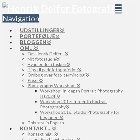
Navigation
UDSTILLINGER
PORTEFØLJE
BLOGGEN
OM…
Om Henrik Delfer…
Mit fotostudie
Hvad er der i tasken
Tips til gadefotografering
Ordbog over foto-terminologi
Priser
Photography Workshops
Workshop: In-depth Portrait Photography
II (2024)
Workshop 2017: In-depth Portrait
Photography
Workshop 2016: Studio Photography for
beginners
This site in English
KONTAKT…
Kontakt mig…
Tilmelding til nyhedsbrev