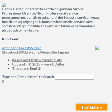
Henrik Delfer understøttes af Nikon gennem Nikons
Professional User- og Nikon Professional Service
programmerne, der sikrer adgang til det højeste serviceniveau
hos Nikon og adgang til Nikons professionelle service såvel
som låneudstyr i tilfælde af eventuelt tekniske sammenbrud
på det udstyr jeg bruger.
RSS-feed…
Abboner på mit RSS-feed
Facebook
X
LinkedIn
Vimeo
Instagram
Besøg også http://fotoprofil.dk/
Copyright © 2015 – Henrik Delfer
This site in English
Type and Press “enter” to Search
Translate »