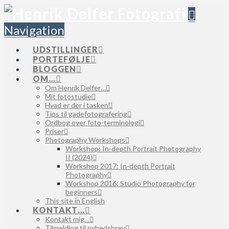
Navigation
UDSTILLINGER
PORTEFØLJE
BLOGGEN
OM…
Om Henrik Delfer…
Mit fotostudie
Hvad er der i tasken
Tips til gadefotografering
Ordbog over foto-terminologi
Priser
Photography Workshops
Workshop: In-depth Portrait Photography
II (2024)
Workshop 2017: In-depth Portrait
Photography
Workshop 2016: Studio Photography for
beginners
This site in English
KONTAKT…
Kontakt mig…
Tilmelding til nyhedsbrev