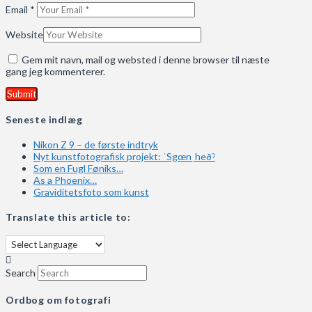
Email
*
Website
Gem mit navn, mail og websted i denne browser til næste
gang jeg kommenterer.
Seneste indlæg
Nikon Z 9 – de første indtryk
Nyt kunstfotografisk projekt: ˈSgœnˌheðˀ
Som en Fugl Føniks…
As a Phoenix…
Graviditetsfoto som kunst
Translate this article to:
Search
Ordbog om fotografi