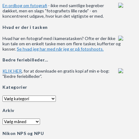
En ordbog om fotografi
- ikke med samtlige begreber
dækket, men en slags "fotografiets lille røde" - en
koncentreret udgave, hvor kun det vigtigste er med.
Hvad er der i tasken
Hvad har en fotograf med i kameratasken? Ofte er der ikke
kun tale om en enkelt taske men om flere tasker, kufferter og
kasser.
Se hvad jeg har med når jeg er på fotoshoots.
Bedre feriebilleder…
KLIK HER
, for at downloade en gratis kopi af min e-bog:
"Bedre feriebilleder".
Kategorier
Kategorier
Arkiv
Arkiv
Nikon NPS og NPU