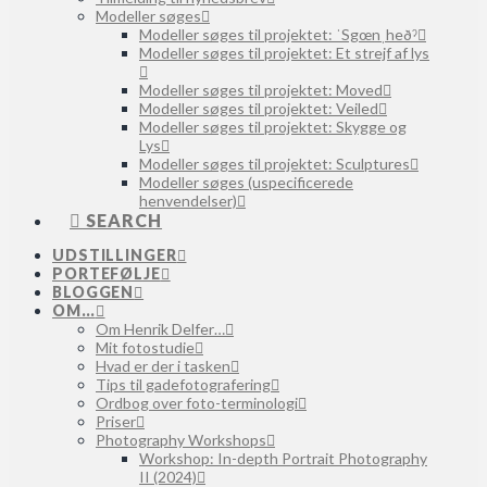
Modeller søges
Modeller søges til projektet: ˈSgœnˌheðˀ
Modeller søges til projektet: Et strejf af lys
Modeller søges til projektet: Moved
Modeller søges til projektet: Veiled
Modeller søges til projektet: Skygge og
Lys
Modeller søges til projektet: Sculptures
Modeller søges (uspecificerede
henvendelser)
SEARCH
UDSTILLINGER
PORTEFØLJE
BLOGGEN
OM…
Om Henrik Delfer…
Mit fotostudie
Hvad er der i tasken
Tips til gadefotografering
Ordbog over foto-terminologi
Priser
Photography Workshops
Workshop: In-depth Portrait Photography
II (2024)