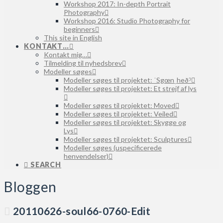
Workshop 2017: In-depth Portrait
Photography
Workshop 2016: Studio Photography for
beginners
This site in English
KONTAKT…
Kontakt mig…
Tilmelding til nyhedsbrev
Modeller søges
Modeller søges til projektet: ˈSgœnˌheðˀ
Modeller søges til projektet: Et strejf af lys
Modeller søges til projektet: Moved
Modeller søges til projektet: Veiled
Modeller søges til projektet: Skygge og
Lys
Modeller søges til projektet: Sculptures
Modeller søges (uspecificerede
henvendelser)
SEARCH
Bloggen
20110626-soul66-0760-Edit