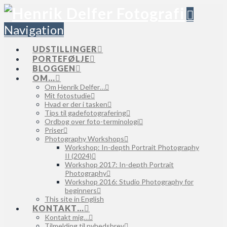
Navigation
UDSTILLINGER
PORTEFØLJE
BLOGGEN
OM…
Om Henrik Delfer…
Mit fotostudie
Hvad er der i tasken
Tips til gadefotografering
Ordbog over foto-terminologi
Priser
Photography Workshops
Workshop: In-depth Portrait Photography
II (2024)
Workshop 2017: In-depth Portrait
Photography
Workshop 2016: Studio Photography for
beginners
This site in English
KONTAKT…
Kontakt mig…
Tilmelding til nyhedsbrev