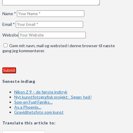
Name
*
Email
*
Website
Gem mit navn, mail og websted i denne browser til næste
gang jeg kommenterer.
Seneste indlæg
Nikon Z 9 – de første indtryk
Nyt kunstfotografisk projekt: ˈSgœnˌheðˀ
Som en Fugl Føniks…
As a Phoenix…
Graviditetsfoto som kunst
Translate this article to: