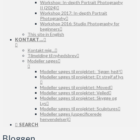
Workshop: In-depth Portrait Photography
II (2024)
Workshop 2017: In-depth Portrait
Photography
Workshop 2016: Studio Photography for
beginners
This site in English
KONTAKT…
Kontakt mig…
Tilmelding til nyhedsbrev
Modeller søges
Modeller søges til projektet: ˈSgœnˌheðˀ
Modeller søges til projektet: Et strejf af lys
Modeller søges til projektet: Moved
Modeller søges til projektet: Veiled
Modeller søges til projektet: Skygge og
Lys
Modeller søges til projektet: Sculptures
Modeller søges (uspecificerede
henvendelser)
SEARCH
Bloggen