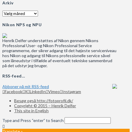
Arkiv
Arkiv
Nikon NPS og NPU
Henrik Delfer understøttes af Nikon gennem Nikons
Professional User- og Nikon Professional Service
programmerne, der sikrer adgang til det højeste serviceniveau
hos Nikon og adgang til Nikons professionelle service såvel
som låneudstyr i tilfælde af eventuelt tekniske sammenbrud
på det udstyr jeg bruger.
RSS-feed…
Abboner på mit RSS-feed
Facebook
X
LinkedIn
Vimeo
Instagram
Besøg også http://fotoprofil.dk/
Copyright © 2015 – Henrik Delfer
This site in English
Type and Press “enter” to Search
Translate »