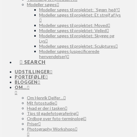
Modeller søges
Modeller søges til projektet: ˈSgœnˌheðˀ
Modeller søges til projektet: Et strejf af lys
Modeller søges til projektet: Moved
Modeller søges til projektet: Veiled
Modeller søges til projektet: Skygge og
Lys
Modeller søges til projektet: Sculptures
Modeller søges (uspecificerede
henvendelser)
SEARCH
UDSTILLINGER
PORTEFØLJE
BLOGGEN
OM…
Om Henrik Delfer…
Mit fotostudie
Hvad er der i tasken
Tips til gadefotografering
Ordbog over foto-terminologi
Priser
Photography Workshops