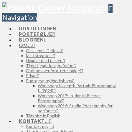
Navigation
UDSTILLINGER
PORTEFØLJE
BLOGGEN
OM…
Om Henrik Delfer…
Mit fotostudie
Hvad er der i tasken
Tips til gadefotografering
Ordbog over foto-terminologi
Priser
Photography Workshops
Workshop: In-depth Portrait Photography
II (2024)
Workshop 2017: In-depth Portrait
Photography
Workshop 2016: Studio Photography for
beginners
This site in English
KONTAKT…
Kontakt mig…
Tilmelding til nyhedsbrev