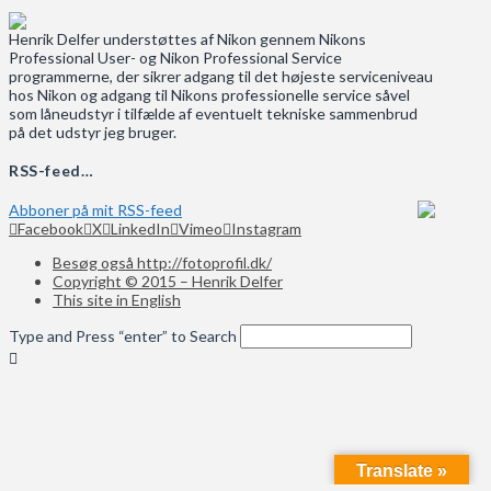
Henrik Delfer understøttes af Nikon gennem Nikons
Professional User- og Nikon Professional Service
programmerne, der sikrer adgang til det højeste serviceniveau
hos Nikon og adgang til Nikons professionelle service såvel
som låneudstyr i tilfælde af eventuelt tekniske sammenbrud
på det udstyr jeg bruger.
RSS-feed…
Abboner på mit RSS-feed
Facebook
X
LinkedIn
Vimeo
Instagram
Besøg også http://fotoprofil.dk/
Copyright © 2015 – Henrik Delfer
This site in English
Type and Press “enter” to Search
Translate »