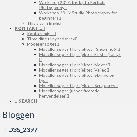
Workshop 2017: In-depth Portrait
Photography
Workshop 2016: Studio Photography for
beginners
This site in English
KONTAKT…
Kontakt mig…
Tilmelding til nyhedsbrev
Modeller søges
Modeller søges til projektet: ˈSgœnˌheðˀ
Modeller søges til projektet: Et strejf af lys
Modeller søges til projektet: Moved
Modeller søges til projektet: Veiled
Modeller søges til projektet: Skygge og
Lys
Modeller søges til projektet: Sculptures
Modeller søges (uspecificerede
henvendelser)
SEARCH
Bloggen
D3S_2397