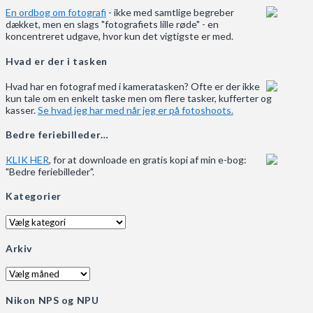
En ordbog om fotografi
- ikke med samtlige begreber
dækket, men en slags "fotografiets lille røde" - en
koncentreret udgave, hvor kun det vigtigste er med.
Hvad er der i tasken
Hvad har en fotograf med i kameratasken? Ofte er der ikke
kun tale om en enkelt taske men om flere tasker, kufferter og
kasser.
Se hvad jeg har med når jeg er på fotoshoots.
Bedre feriebilleder…
KLIK HER
, for at downloade en gratis kopi af min e-bog:
"Bedre feriebilleder".
Kategorier
Kategorier
Arkiv
Arkiv
Nikon NPS og NPU