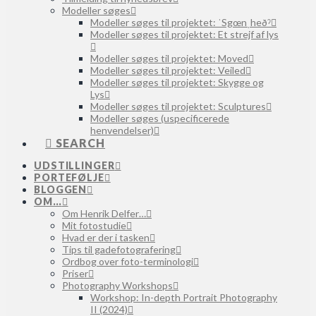
Modeller søges
Modeller søges til projektet: ˈSgœnˌheðˀ
Modeller søges til projektet: Et strejf af lys
Modeller søges til projektet: Moved
Modeller søges til projektet: Veiled
Modeller søges til projektet: Skygge og
Lys
Modeller søges til projektet: Sculptures
Modeller søges (uspecificerede
henvendelser)
SEARCH
UDSTILLINGER
PORTEFØLJE
BLOGGEN
OM…
Om Henrik Delfer…
Mit fotostudie
Hvad er der i tasken
Tips til gadefotografering
Ordbog over foto-terminologi
Priser
Photography Workshops
Workshop: In-depth Portrait Photography
II (2024)