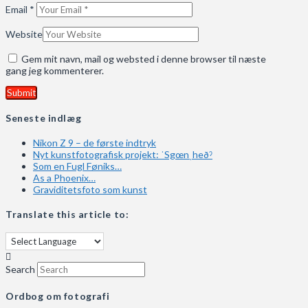
Email
*
Website
Gem mit navn, mail og websted i denne browser til næste
gang jeg kommenterer.
Seneste indlæg
Nikon Z 9 – de første indtryk
Nyt kunstfotografisk projekt: ˈSgœnˌheðˀ
Som en Fugl Føniks…
As a Phoenix…
Graviditetsfoto som kunst
Translate this article to:
Search
Ordbog om fotografi