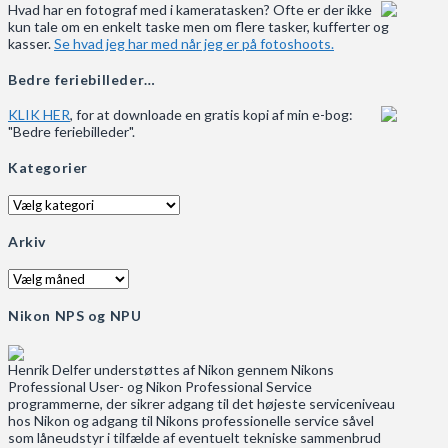
Hvad har en fotograf med i kameratasken? Ofte er der ikke
kun tale om en enkelt taske men om flere tasker, kufferter og
kasser.
Se hvad jeg har med når jeg er på fotoshoots.
Bedre feriebilleder…
KLIK HER
, for at downloade en gratis kopi af min e-bog:
"Bedre feriebilleder".
Kategorier
Kategorier
Arkiv
Arkiv
Nikon NPS og NPU
Henrik Delfer understøttes af Nikon gennem Nikons
Professional User- og Nikon Professional Service
programmerne, der sikrer adgang til det højeste serviceniveau
hos Nikon og adgang til Nikons professionelle service såvel
som låneudstyr i tilfælde af eventuelt tekniske sammenbrud