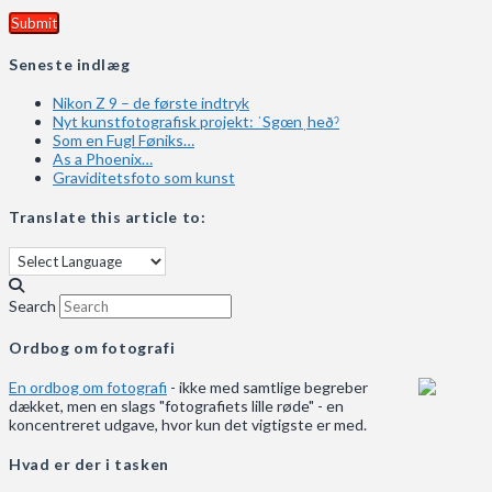
Seneste indlæg
Nikon Z 9 – de første indtryk
Nyt kunstfotografisk projekt: ˈSgœnˌheðˀ
Som en Fugl Føniks…
As a Phoenix…
Graviditetsfoto som kunst
Translate this article to:
Search
Ordbog om fotografi
En ordbog om fotografi
- ikke med samtlige begreber
dækket, men en slags "fotografiets lille røde" - en
koncentreret udgave, hvor kun det vigtigste er med.
Hvad er der i tasken