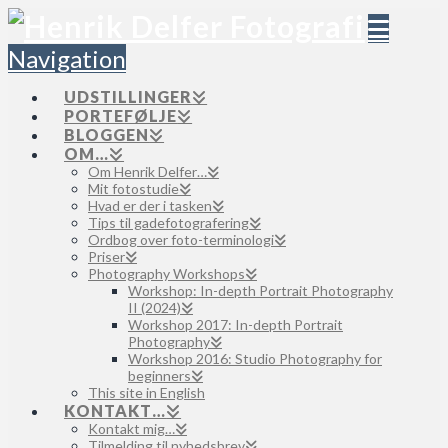
Navigation
UDSTILLINGER
PORTEFØLJE
BLOGGEN
OM…
Om Henrik Delfer…
Mit fotostudie
Hvad er der i tasken
Tips til gadefotografering
Ordbog over foto-terminologi
Priser
Photography Workshops
Workshop: In-depth Portrait Photography
II (2024)
Workshop 2017: In-depth Portrait
Photography
Workshop 2016: Studio Photography for
beginners
This site in English
KONTAKT…
Kontakt mig…
Tilmelding til nyhedsbrev