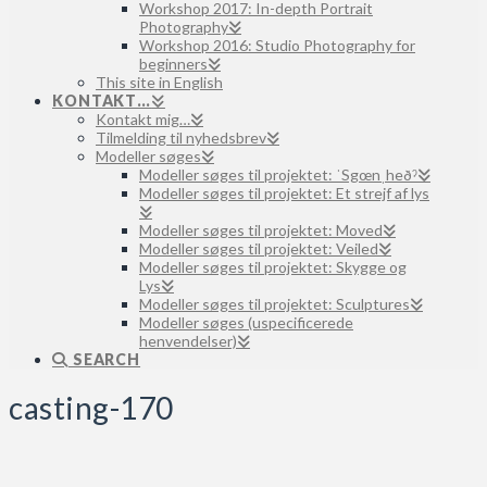
Workshop 2017: In-depth Portrait
Photography
Workshop 2016: Studio Photography for
beginners
This site in English
KONTAKT…
Kontakt mig…
Tilmelding til nyhedsbrev
Modeller søges
Modeller søges til projektet: ˈSgœnˌheðˀ
Modeller søges til projektet: Et strejf af lys
Modeller søges til projektet: Moved
Modeller søges til projektet: Veiled
Modeller søges til projektet: Skygge og
Lys
Modeller søges til projektet: Sculptures
Modeller søges (uspecificerede
henvendelser)
SEARCH
casting-170