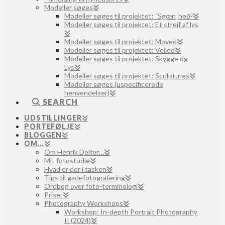
Modeller søges
Modeller søges til projektet: ˈSgœnˌheðˀ
Modeller søges til projektet: Et strejf af lys
Modeller søges til projektet: Moved
Modeller søges til projektet: Veiled
Modeller søges til projektet: Skygge og
Lys
Modeller søges til projektet: Sculptures
Modeller søges (uspecificerede
henvendelser)
SEARCH
UDSTILLINGER
PORTEFØLJE
BLOGGEN
OM…
Om Henrik Delfer…
Mit fotostudie
Hvad er der i tasken
Tips til gadefotografering
Ordbog over foto-terminologi
Priser
Photography Workshops
Workshop: In-depth Portrait Photography
II (2024)